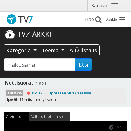
Näytä
Kanavat
valikko
Valikko
Kategoria
Teema
A-Ö listaus
Etsi
Nettisuorat
(1 Kpl)
klo 19.00
Ilpoistenpiiri (netissä)
TULOSSA
1pv 9h 54m 58s
Lähetykseen
Oletussoitin
Vaihtoehtoinen soitin