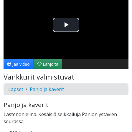
Toista
Video
Jaa video
Lahjoita
Vankkurit valmistuvat
Lapset
Panjo ja kaverit
Panjo ja kaverit
Lastenohjelma. Kesäisiä seikkailuja Panjon ystävien
seurassa.