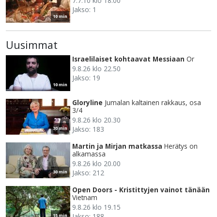
7.7.10 klo 18.00
Jakso: 1
10 min
Uusimmat
Israelilaiset kohtaavat Messiaan
Or
9.8.26 klo 22.50
Jakso: 19
10 min
Gloryline
Jumalan kaltainen rakkaus, osa
3/4
9.8.26 klo 20.30
Jakso: 183
30 min
Martin ja Mirjan matkassa
Herätys on
alkamassa
9.8.26 klo 20.00
Jakso: 212
30 min
Open Doors - Kristittyjen vainot tänään
Vietnam
9.8.26 klo 19.15
Jakso: 188
15 min