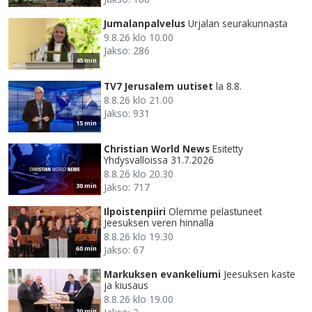
Jumalanpalvelus
Urjalan seurakunnasta
9.8.26 klo 10.00
Jakso: 286
45 min
TV7 Jerusalem uutiset
la 8.8.
8.8.26 klo 21.00
Jakso: 931
15 min
Christian World News
Esitetty
Yhdysvalloissa 31.7.2026
8.8.26 klo 20.30
Jakso: 717
30 min
Ilpoistenpiiri
Olemme pelastuneet
Jeesuksen veren hinnalla
8.8.26 klo 19.30
Jakso: 67
60 min
Markuksen evankeliumi
Jeesuksen kaste
ja kiusaus
8.8.26 klo 19.00
30 min