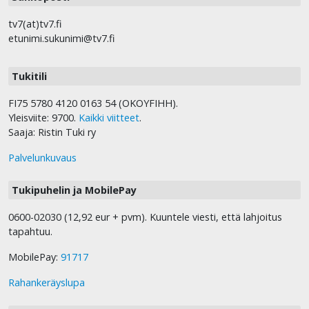
tv7(at)tv7.fi
etunimi.sukunimi@tv7.fi
Tukitili
FI75 5780 4120 0163 54 (OKOYFIHH).
Yleisviite: 9700.
Kaikki viitteet
.
Saaja: Ristin Tuki ry
Palvelunkuvaus
Tukipuhelin ja MobilePay
0600-02030 (12,92 eur + pvm). Kuuntele viesti, että lahjoitus
tapahtuu.
MobilePay:
91717
Rahankeräyslupa