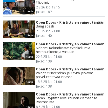
Filippiinit
2.8.26 klo 19.15
Jakso: 187
15 min
Open Doors - Kristittyjen vainot tänään
Bangladesh
7.9.25 klo 21.00
Jakso: 140
15 min
Open Doors - Kristittyjen vainot tänään
Nohemi Kolumbiasta: evankeliumia
heimouskontoja vastaan
22.6.25 klo 21.00
15 min
Jakso: 139
Open Doors - Kristittyjen vainot tänään
Vainotut Narendran ja Kavita jatkavat
palvelutehtävää Intiassa
15.6.25 klo 21.00
15 min
Jakso: 138
Open Doors - Kristittyjen vainot tänään
Sarah Egyptistä löysi rauhan elämäänsä
Raamatusta
8.6.25 klo 21.00
15 min