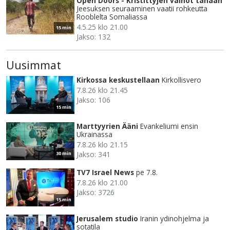
Open Doors - Kristittyjen vainot tänään
Jeesuksen seuraaminen vaatii rohkeutta
Rooblelta Somaliassa
4.5.25 klo 21.00
15 min
Jakso: 132
Uusimmat
Kirkossa keskustellaan
Kirkollisvero
7.8.26 klo 21.45
Jakso: 106
15 min
Marttyyrien Ääni
Evankeliumi ensin
Ukrainassa
7.8.26 klo 21.15
Jakso: 341
30 min
TV7 Israel News
pe 7.8.
7.8.26 klo 21.00
Jakso: 3726
15 min
Jerusalem studio
Iranin ydinohjelma ja
sotatila