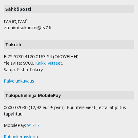
Sähköposti
tv7(at)tv7.fi
etunimi.sukunimi@tv7.fi
Tukitili
FI75 5780 4120 0163 54 (OKOYFIHH).
Yleisviite: 9700.
Kaikki viitteet
.
Saaja: Ristin Tuki ry
Palvelunkuvaus
Tukipuhelin ja MobilePay
0600-02030 (12,92 eur + pvm). Kuuntele viesti, että lahjoitus
tapahtuu.
MobilePay:
91717
Rahankeräyslupa