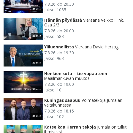
7.8.26 klo 20.30
Jakso: 1035
30 min
Isännän pöydässä
Vieraana Veikko Flink.
Osa 2/3
7.8.26 klo 20.00
Jakso: 583
30 min
Yliluonnollista
Vieraana David Herzog
7.8.26 klo 19.30
Jakso: 963
30 min
Henkien sota – tie vapauteen
Maailmankuvan muutos
7.8.26 klo 19.00
Jakso: 10
30 min
Kuningas saapuu
Voimatekoja Jumalan
valtakunnassa
7.8.26 klo 18.15
Jakso: 102
30 min
Katselkaa Herran tekoja
Jumala on tullut
ihmiseksi