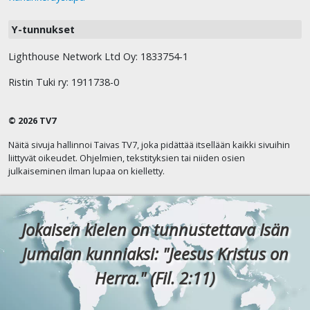
Y-tunnukset
Lighthouse Network Ltd Oy: 1833754-1
Ristin Tuki ry: 1911738-0
© 2026 TV7
Näitä sivuja hallinnoi Taivas TV7, joka pidättää itsellään kaikki sivuihin
liittyvät oikeudet. Ohjelmien, tekstityksien tai niiden osien
julkaiseminen ilman lupaa on kielletty.
Jokaisen kielen on tunnustettava Isän
Jumalan kunniaksi: "Jeesus Kristus on
Herra." (Fil. 2:11)