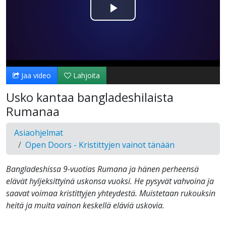
Toista
Video
Jaa video
Lahjoita
Usko kantaa bangladeshilaista
Rumanaa
Asiaohjelmat
Open Doors - Kristittyjen vainot tänään
Bangladeshissa 9-vuotias Rumana ja hänen perheensä
elävät hyljeksittyinä uskonsa vuoksi. He pysyvät vahvoina ja
saavat voimaa kristittyjen yhteydestä. Muistetaan rukouksin
heitä ja muita vainon keskellä eläviä uskovia.