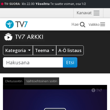
TV-SUORA:
klo 22.00
Yösoihtu
Te saatte voiman, osa 1/2
Näytä
Kanavat
valikko
Valikko
Kategoria
Teema
A-Ö listaus
Etsi
Oletussoitin
Vaihtoehtoinen soitin