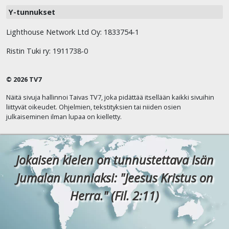
Y-tunnukset
Lighthouse Network Ltd Oy: 1833754-1
Ristin Tuki ry: 1911738-0
© 2026 TV7
Näitä sivuja hallinnoi Taivas TV7, joka pidättää itsellään kaikki sivuihin
liittyvät oikeudet. Ohjelmien, tekstityksien tai niiden osien
julkaiseminen ilman lupaa on kielletty.
Jokaisen kielen on tunnustettava Isän
Jumalan kunniaksi: "Jeesus Kristus on
Herra." (Fil. 2:11)