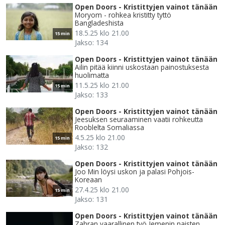
Open Doors - Kristittyjen vainot tänään
Moryom - rohkea kristitty tyttö
Bangladeshista
18.5.25 klo 21.00
15 min
Jakso: 134
Open Doors - Kristittyjen vainot tänään
Ailin pitää kiinni uskostaan painostuksesta
huolimatta
11.5.25 klo 21.00
15 min
Jakso: 133
Open Doors - Kristittyjen vainot tänään
Jeesuksen seuraaminen vaatii rohkeutta
Rooblelta Somaliassa
4.5.25 klo 21.00
15 min
Jakso: 132
Open Doors - Kristittyjen vainot tänään
Joo Min löysi uskon ja palasi Pohjois-
Koreaan
27.4.25 klo 21.00
15 min
Jakso: 131
Open Doors - Kristittyjen vainot tänään
Zahran vaarallinen työ Jemenin naisten