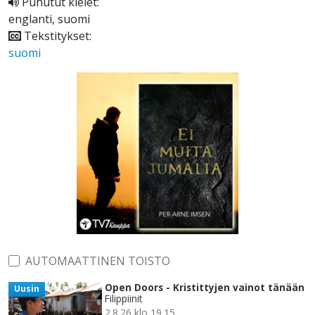
Puhutut kielet:
englanti, suomi
Tekstitykset:
suomi
AUTOMAATTINEN TOISTO
Open Doors - Kristittyjen vainot tänään
Uusin
Filippiinit
2.8.26 klo 19.15