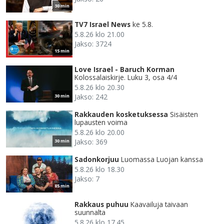
30 min
TV7 Israel News
ke 5.8.
5.8.26 klo 21.00
Jakso: 3724
15 min
Love Israel - Baruch Korman
Kolossalaiskirje. Luku 3, osa 4/4
5.8.26 klo 20.30
Jakso: 242
30 min
Rakkauden kosketuksessa
Sisäisten
lupausten voima
5.8.26 klo 20.00
Jakso: 369
30 min
Sadonkorjuu
Luomassa Luojan kanssa
5.8.26 klo 18.30
Jakso: 7
85 min
Rakkaus puhuu
Kaavailuja taivaan
suunnalta
5.8.26 klo 17.45