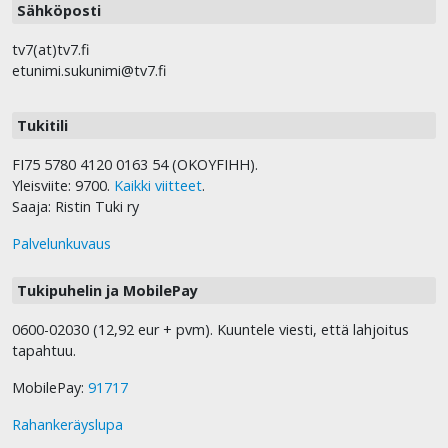
Sähköposti
tv7(at)tv7.fi
etunimi.sukunimi@tv7.fi
Tukitili
FI75 5780 4120 0163 54 (OKOYFIHH).
Yleisviite: 9700.
Kaikki viitteet
.
Saaja: Ristin Tuki ry
Palvelunkuvaus
Tukipuhelin ja MobilePay
0600-02030 (12,92 eur + pvm). Kuuntele viesti, että lahjoitus
tapahtuu.
MobilePay:
91717
Rahankeräyslupa