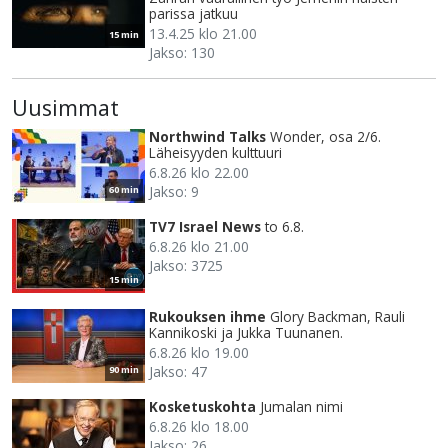
parissa jatkuu
13.4.25 klo 21.00
15 min
Jakso: 130
Uusimmat
Northwind Talks
Wonder, osa 2/6.
Läheisyyden kulttuuri
6.8.26 klo 22.00
Jakso: 9
60 min
TV7 Israel News
to 6.8.
6.8.26 klo 21.00
Jakso: 3725
15 min
Rukouksen ihme
Glory Backman, Rauli
Kannikoski ja Jukka Tuunanen.
6.8.26 klo 19.00
Jakso: 47
90 min
Kosketuskohta
Jumalan nimi
6.8.26 klo 18.00
Jakso: 26