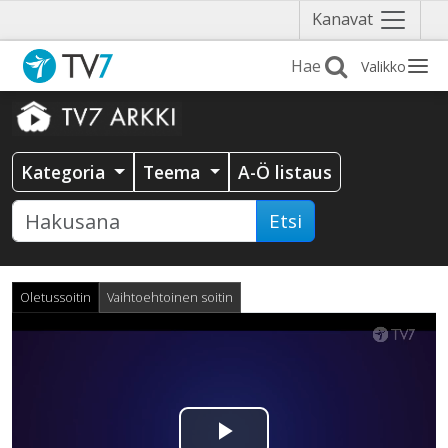
Näytä
Kanavat
valikko
Valikko
Kategoria
Teema
A-Ö listaus
Etsi
Oletussoitin
Vaihtoehtoinen soitin