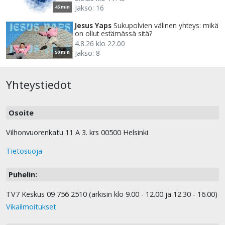
Jakso: 16
45 min
Jesus Yaps
Sukupolvien välinen yhteys: mikä
on ollut estämässä sitä?
4.8.26 klo 22.00
Jakso: 8
50 min
Yhteystiedot
Osoite
Vilhonvuorenkatu 11 A 3. krs 00500 Helsinki
Tietosuoja
Puhelin:
TV7 Keskus 09 756 2510 (arkisin klo 9.00 - 12.00 ja 12.30 - 16.00)
Vikailmoitukset