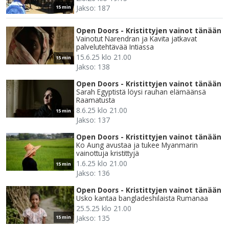
Jakso: 187
15 min
Open Doors - Kristittyjen vainot tänään
Vainotut Narendran ja Kavita jatkavat
palvelutehtävää Intiassa
15.6.25 klo 21.00
15 min
Jakso: 138
Open Doors - Kristittyjen vainot tänään
Sarah Egyptistä löysi rauhan elämäänsä
Raamatusta
8.6.25 klo 21.00
15 min
Jakso: 137
Open Doors - Kristittyjen vainot tänään
Ko Aung avustaa ja tukee Myanmarin
vainottuja kristittyjä
1.6.25 klo 21.00
15 min
Jakso: 136
Open Doors - Kristittyjen vainot tänään
Usko kantaa bangladeshilaista Rumanaa
25.5.25 klo 21.00
Jakso: 135
15 min