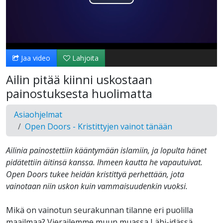
Toista
Video
Jaa video
Lahjoita
Ailin pitää kiinni uskostaan
painostuksesta huolimatta
Asiaohjelmat
Open Doors - Kristittyjen vainot tänään
Ailinia painostettiin kääntymään islamiin, ja lopulta hänet
pidätettiin äitinsä kanssa. Ihmeen kautta he vapautuivat.
Open Doors tukee heidän kristittyä perhettään, jota
vainotaan niin uskon kuin vammaisuudenkin vuoksi.
Mikä on vainotun seurakunnan tilanne eri puolilla
maailmaa? Vierailemme muun muassa Lähi-idässä,