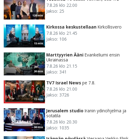
7.8.26 klo 22.00
Jakso: 25
120 min
Kirkossa keskustellaan
Kirkollisvero
7.8.26 klo 21.45
Jakso: 106
15 min
Marttyyrien Ääni
Evankeliumi ensin
Ukrainassa
7.8.26 klo 21.15
Jakso: 341
30 min
TV7 Israel News
pe 7.8.
7.8.26 klo 21.00
Jakso: 3726
15 min
Jerusalem studio
Iranin ydinohjelma ja
sotatila
7.8.26 klo 20.30
Jakso: 1035
30 min
Isännän pöydässä
Vieraana Veikko Flink.