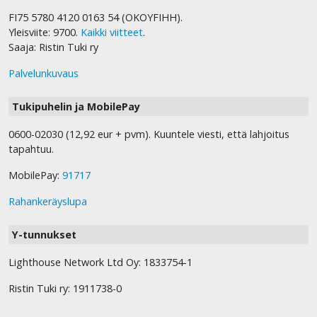
FI75 5780 4120 0163 54 (OKOYFIHH).
Yleisviite: 9700.
Kaikki viitteet
.
Saaja: Ristin Tuki ry
Palvelunkuvaus
Tukipuhelin ja MobilePay
0600-02030 (12,92 eur + pvm). Kuuntele viesti, että lahjoitus
tapahtuu.
MobilePay:
91717
Rahankeräyslupa
Y-tunnukset
Lighthouse Network Ltd Oy: 1833754-1
Ristin Tuki ry: 1911738-0