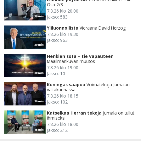
Osa 2/3
7.8.26 klo 20.00
Jakso: 583
30 min
Yliluonnollista
Vieraana David Herzog
7.8.26 klo 19.30
Jakso: 963
30 min
Henkien sota – tie vapauteen
Maailmankuvan muutos
7.8.26 klo 19.00
Jakso: 10
30 min
Kuningas saapuu
Voimatekoja Jumalan
valtakunnassa
7.8.26 klo 18.15
Jakso: 102
30 min
Katselkaa Herran tekoja
Jumala on tullut
ihmiseksi
7.8.26 klo 18.00
Jakso: 212
15 min