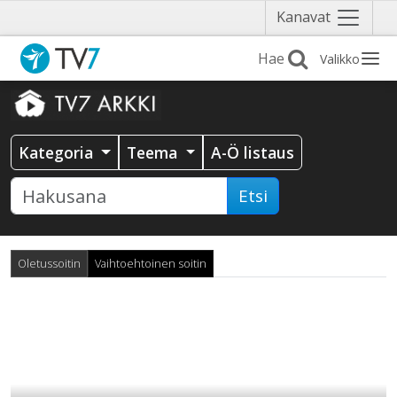
Näytä
Kanavat
valikko
Valikko
Kategoria
Teema
A-Ö listaus
Etsi
Oletussoitin
Vaihtoehtoinen soitin