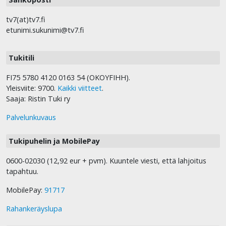
tv7(at)tv7.fi
etunimi.sukunimi@tv7.fi
Tukitili
FI75 5780 4120 0163 54 (OKOYFIHH).
Yleisviite: 9700.
Kaikki viitteet
.
Saaja: Ristin Tuki ry
Palvelunkuvaus
Tukipuhelin ja MobilePay
0600-02030 (12,92 eur + pvm). Kuuntele viesti, että lahjoitus
tapahtuu.
MobilePay:
91717
Rahankeräyslupa