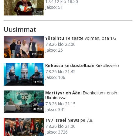
17.4.12 klo 18.20
Jakso: 51
10 min
Uusimmat
Yösoihtu
Te saatte voiman, osa 1/2
7.8.26 klo 22.00
Jakso: 25
120 min
Kirkossa keskustellaan
Kirkollisvero
7.8.26 klo 21.45
Jakso: 106
15 min
Marttyyrien Ääni
Evankeliumi ensin
Ukrainassa
7.8.26 klo 21.15
Jakso: 341
30 min
TV7 Israel News
pe 7.8.
7.8.26 klo 21.00
Jakso: 3726