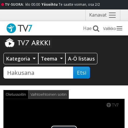
TV-SUORA:
klo 00.00
Yösoihtu
Te saatte voiman, osa 2/2
Näytä
Kanavat
valikko
Valikko
Kategoria
Teema
A-Ö listaus
Etsi
Oletussoitin
Vaihtoehtoinen soitin