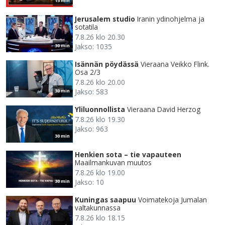
15 min
Jerusalem studio
Iranin ydinohjelma ja
sotatila
7.8.26 klo 20.30
Jakso: 1035
30 min
Isännän pöydässä
Vieraana Veikko Flink.
Osa 2/3
7.8.26 klo 20.00
Jakso: 583
30 min
Yliluonnollista
Vieraana David Herzog
7.8.26 klo 19.30
Jakso: 963
30 min
Henkien sota – tie vapauteen
Maailmankuvan muutos
7.8.26 klo 19.00
Jakso: 10
30 min
Kuningas saapuu
Voimatekoja Jumalan
valtakunnassa
7.8.26 klo 18.15