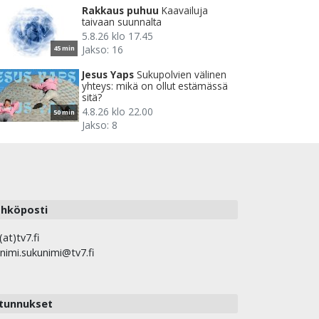
Rakkaus puhuu
Kaavailuja
taivaan suunnalta
5.8.26 klo 17.45
Jakso: 16
45 min
Jesus Yaps
Sukupolvien välinen
yhteys: mikä on ollut estämässä
sitä?
4.8.26 klo 22.00
50 min
Jakso: 8
hköposti
(at)tv7.fi
nimi.sukunimi@tv7.fi
tunnukset