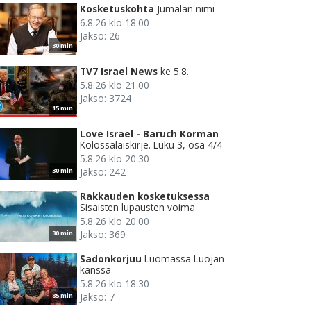
Kosketuskohta
Jumalan nimi
6.8.26 klo 18.00
Jakso: 26
30 min
TV7 Israel News
ke 5.8.
5.8.26 klo 21.00
Jakso: 3724
15 min
Love Israel - Baruch Korman
Kolossalaiskirje. Luku 3, osa 4/4
5.8.26 klo 20.30
Jakso: 242
30 min
Rakkauden kosketuksessa
Sisäisten lupausten voima
5.8.26 klo 20.00
Jakso: 369
30 min
Sadonkorjuu
Luomassa Luojan
kanssa
5.8.26 klo 18.30
Jakso: 7
85 min