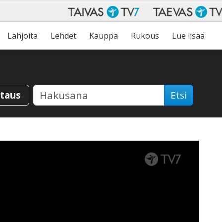
Lahjoita
Lehdet
Kauppa
Rukous
Lue lisää
staus
Etsi