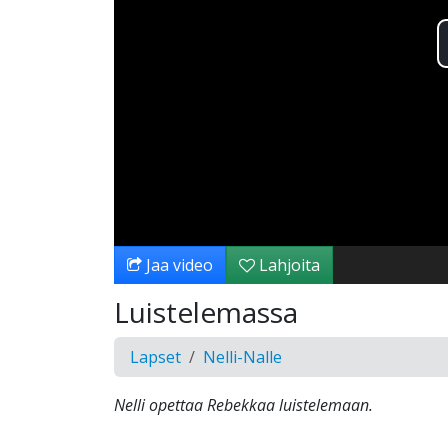
Jaa video
Lahjoita
Luistelemassa
Lapset
Nelli-Nalle
Nelli opettaa Rebekkaa luistelemaan.