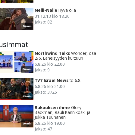
Nelli-Nalle
Hyvä olla
31.12.13 klo 18.20
Jakso: 82
10 min
usimmat
Northwind Talks
Wonder, osa
2/6. Läheisyyden kulttuuri
6.8.26 klo 22.00
Jakso: 9
60 min
TV7 Israel News
to 6.8.
6.8.26 klo 21.00
Jakso: 3725
15 min
Rukouksen ihme
Glory
Backman, Rauli Kannikoski ja
Jukka Tuunanen.
6.8.26 klo 19.00
90 min
Jakso: 47