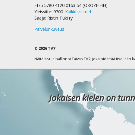
FI75 5780 4120 0163 54 (OKOYFIHH).
Yleisviite: 9700.
Kaikki viitteet
.
Saaja: Ristin Tuki ry
Palvelunkuvaus
© 2026 TV7
Näitä sivuja hallinnoi Taivas TV7, joka pidättää itsellään 
Jokaisen kielen on tunn