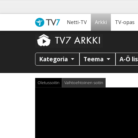
Netti-TV
Arkki
TV-opas
Kategoria
Teema
A-Ö li
Oletussoitin
Vaihtoehtoinen soitin