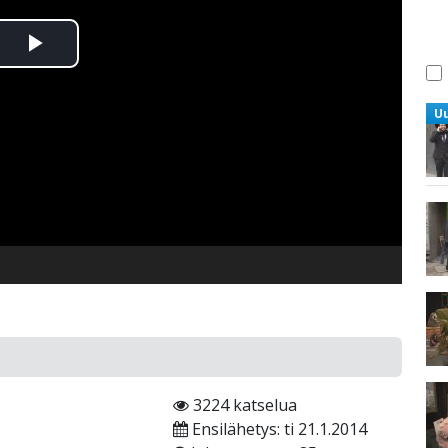
Toista
Video
U
3224 katselua
Ensilähetys: ti 21.1.2014