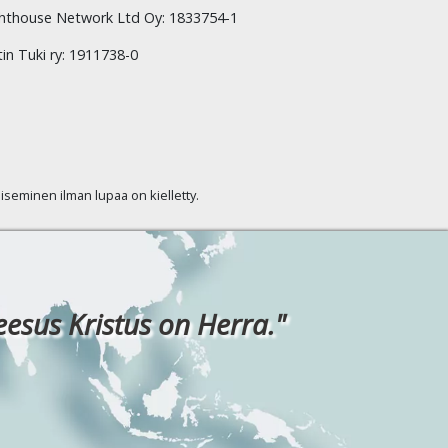
hthouse Network Ltd Oy: 1833754-1
tin Tuki ry: 1911738-0
kaiseminen ilman lupaa on kielletty.
eesus Kristus on Herra."