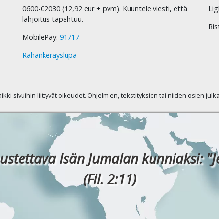
0600-02030 (12,92 eur + pvm). Kuuntele viesti, että
Lig
lahjoitus tapahtuu.
Ris
MobilePay:
91717
Rahankeräyslupa
kaikki sivuihin liittyvät oikeudet. Ohjelmien, tekstityksien tai niiden osien jul
ustettava Isän Jumalan kunniaksi: "J
(Fil. 2:11)