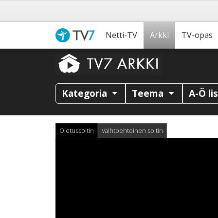
Netti-TV
Arkki
TV-opas
Kategoria
Teema
A-Ö li
Oletussoitin
Vaihtoehtoinen soitin