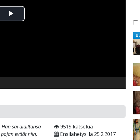
Toista
Video
U
 Hän sai äidiltänsä
9519 katselua
i pojan eväät niin,
Ensilähetys: la 25.2.2017