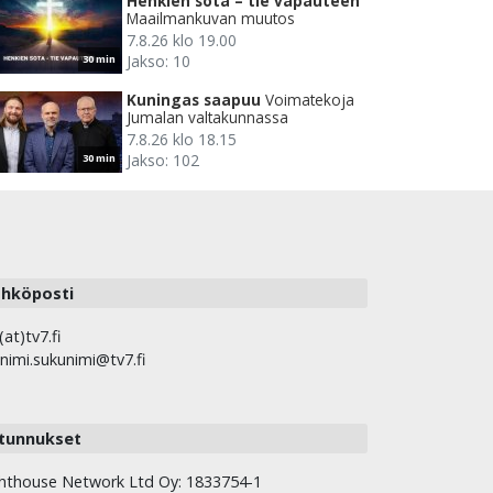
Henkien sota – tie vapauteen
Maailmankuvan muutos
7.8.26 klo 19.00
Jakso: 10
30 min
Kuningas saapuu
Voimatekoja
Jumalan valtakunnassa
7.8.26 klo 18.15
Jakso: 102
30 min
hköposti
(at)tv7.fi
nimi.sukunimi@tv7.fi
tunnukset
hthouse Network Ltd Oy: 1833754-1