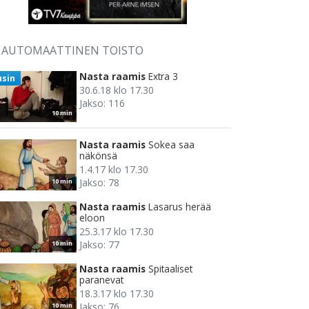
AUTOMAATTINEN TOISTO
Nasta raamis
Extra 3
usin
30.6.18 klo 17.30
Jakso: 116
10 min
Nasta raamis
Sokea saa
näkönsä
1.4.17 klo 17.30
Jakso: 78
10 min
Nasta raamis
Lasarus herää
eloon
25.3.17 klo 17.30
Jakso: 77
10 min
Nasta raamis
Spitaaliset
paranevat
18.3.17 klo 17.30
Jakso: 76
10 min