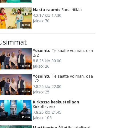
Nasta raamis
Sana riittää
4.2.17 klo 17.30
Jakso: 70
10 min
usimmat
Yösoihtu
Te saatte voiman, osa
2/2
8.8.26 klo 00.00
Jakso: 26
120 min
Yösoihtu
Te saatte voiman, osa
1/2
7.8.26 klo 22.00
Jakso: 25
120 min
Kirkossa keskustellaan
Kirkollisvero
7.8.26 klo 21.45
Jakso: 106
15 min
Marttyyrien Ääni
Evankeliumi