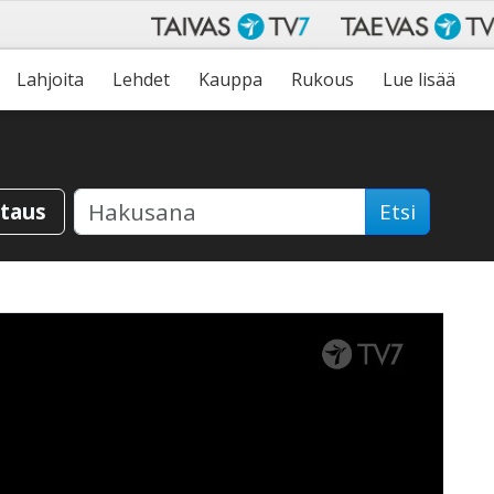
Lahjoita
Lehdet
Kauppa
Rukous
Lue lisää
staus
Etsi