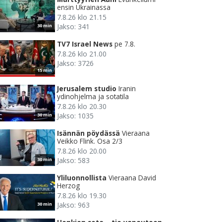
ensin Ukrainassa
7.8.26 klo 21.15
Jakso: 341
30 min
TV7 Israel News
pe 7.8.
7.8.26 klo 21.00
Jakso: 3726
15 min
Jerusalem studio
Iranin
ydinohjelma ja sotatila
7.8.26 klo 20.30
Jakso: 1035
30 min
Isännän pöydässä
Vieraana
Veikko Flink. Osa 2/3
7.8.26 klo 20.00
Jakso: 583
30 min
Yliluonnollista
Vieraana David
Herzog
7.8.26 klo 19.30
Jakso: 963
30 min