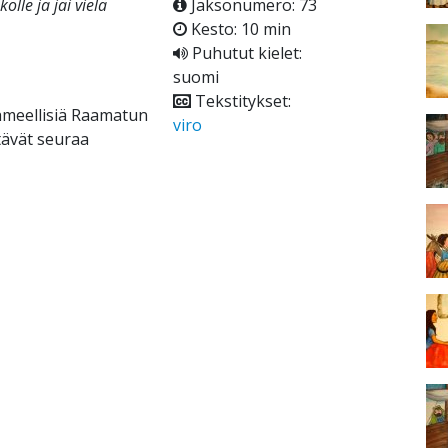
olle ja jäi vielä
Jaksonumero: 73
Kesto: 10 min
Puhutut kielet:
suomi
Tekstitykset:
ihmeellisiä Raamatun
viro
itävät seuraa