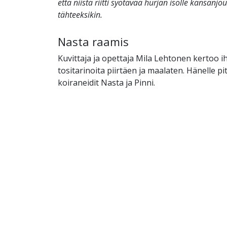
että niistä riitti syötävää hurjan isolle kansanjouk
tähteeksikin.
Nasta raamis
Kuvittaja ja opettaja Mila Lehtonen kertoo 
tositarinoita piirtäen ja maalaten. Hänelle p
koiraneidit Nasta ja Pinni.