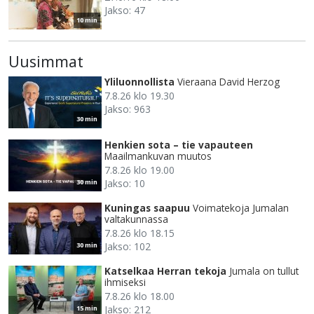
Jakso: 47
10 min
Uusimmat
Yliluonnollista
Vieraana David Herzog
7.8.26 klo 19.30
Jakso: 963
30 min
Henkien sota – tie vapauteen
Maailmankuvan muutos
7.8.26 klo 19.00
Jakso: 10
30 min
Kuningas saapuu
Voimatekoja Jumalan
valtakunnassa
7.8.26 klo 18.15
Jakso: 102
30 min
Katselkaa Herran tekoja
Jumala on tullut
ihmiseksi
7.8.26 klo 18.00
Jakso: 212
15 min