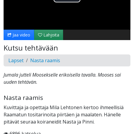
Toista
Video
Jaa video
Lahjoita
Kutsu tehtävään
Lapset
Nasta raamis
Jumala jutteli Moosekselle erikoisella tavalla. Mooses sai
uuden tehtävän.
Nasta raamis
Kuvittaja ja opettaja Mila Lehtonen kertoo ihmeellisiä
Raamatun tositarinoita piirtäen ja maalaten. Hänelle
pitävät seuraa koiraneidit Nasta ja Pinni.
6896 katselua