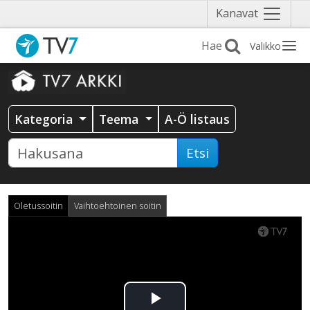
Näytä
Kanavat
valikko
Valikko
Kategoria
Teema
A-Ö listaus
Etsi
Oletussoitin
Vaihtoehtoinen soitin