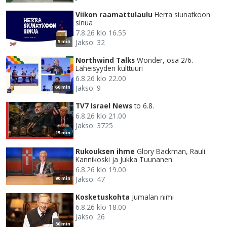
Viikon raamattulaulu
Herra siunatkoon
sinua
7.8.26 klo 16.55
Jakso: 32
5 min
Northwind Talks
Wonder, osa 2/6.
Läheisyyden kulttuuri
6.8.26 klo 22.00
Jakso: 9
60 min
TV7 Israel News
to 6.8.
6.8.26 klo 21.00
Jakso: 3725
15 min
Rukouksen ihme
Glory Backman, Rauli
Kannikoski ja Jukka Tuunanen.
6.8.26 klo 19.00
Jakso: 47
90 min
Kosketuskohta
Jumalan nimi
6.8.26 klo 18.00
Jakso: 26
30 min