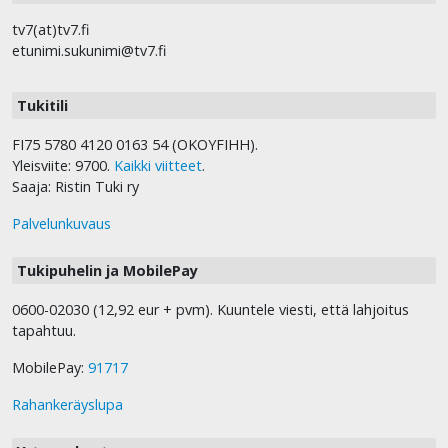
tv7(at)tv7.fi
etunimi.sukunimi@tv7.fi
Tukitili
FI75 5780 4120 0163 54 (OKOYFIHH).
Yleisviite: 9700.
Kaikki viitteet
.
Saaja: Ristin Tuki ry
Palvelunkuvaus
Tukipuhelin ja MobilePay
0600-02030 (12,92 eur + pvm). Kuuntele viesti, että lahjoitus
tapahtuu.
MobilePay:
91717
Rahankeräyslupa