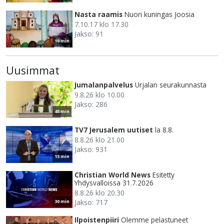
Nasta raamis
Nuori kuningas Joosia
7.10.17 klo 17.30
Jakso: 91
10 min
Uusimmat
Jumalanpalvelus
Urjalan seurakunnasta
9.8.26 klo 10.00
Jakso: 286
45 min
TV7 Jerusalem uutiset
la 8.8.
8.8.26 klo 21.00
Jakso: 931
15 min
Christian World News
Esitetty
Yhdysvalloissa 31.7.2026
8.8.26 klo 20.30
Jakso: 717
30 min
Ilpoistenpiiri
Olemme pelastuneet