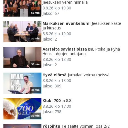
Jeesuksen veren hinnalla
8.8.26 klo 19.30
Jakso: 67
60 min
Markuksen evankeliumi
Jeesuksen kaste
ja kiusaus
8.8.26 klo 19.00
Jakso: 2
30 min
Aarteita saviastioissa
Isä, Poika ja Pyhä
Henki lahjojen antajana
8.8.26 klo 18.30
Jakso: 2
30 min
Hyvä elämä
Jumalan voima meissä
8.8.26 klo 18.00
Jakso: 309
30 min
Klubi 700
la 8.8.
8.8.26 klo 17.30
Jakso: 758
30 min
Yösoihtu
Te saatte voiman, osa 2/2