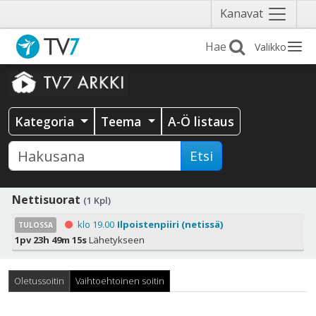
Näytä
Kanavat
valikko
Valikko
Kategoria
Teema
A-Ö listaus
Etsi
Nettisuorat
(1 Kpl)
klo 19.00
Ilpoistenpiiri (netissä)
TULOSSA
1pv 23h 49m 14s
Lähetykseen
Oletussoitin
Vaihtoehtoinen soitin