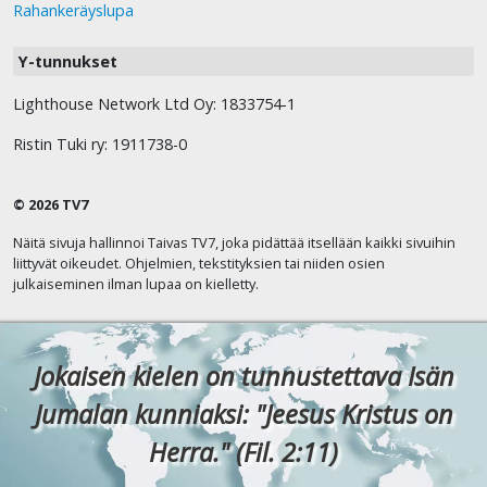
Rahankeräyslupa
Y-tunnukset
Lighthouse Network Ltd Oy: 1833754-1
Ristin Tuki ry: 1911738-0
© 2026 TV7
Näitä sivuja hallinnoi Taivas TV7, joka pidättää itsellään kaikki sivuihin
liittyvät oikeudet. Ohjelmien, tekstityksien tai niiden osien
julkaiseminen ilman lupaa on kielletty.
Jokaisen kielen on tunnustettava Isän
Jumalan kunniaksi: "Jeesus Kristus on
Herra." (Fil. 2:11)