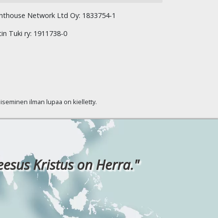
hthouse Network Ltd Oy: 1833754-1
tin Tuki ry: 1911738-0
kaiseminen ilman lupaa on kielletty.
eesus Kristus on Herra."