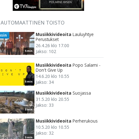
AUTOMAATTINEN TOISTO
Musiikkivideoita
Lauluyhtye
usin
Perustukset
26.4.26 klo 17.00
Jakso: 102
5 min
Musiikkivideoita
Popo Salami -
Don't Give Up
14.6.20 klo 10.55
Jakso: 34
5 min
Musiikkivideoita
Suojassa
31.5.20 klo 20.55
Jakso: 33
5 min
Musiikkivideoita
Perherukous
10.5.20 klo 10.55
Jakso: 32
5 min