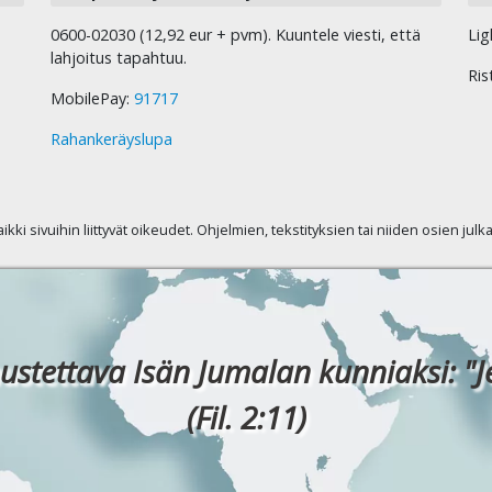
0600-02030 (12,92 eur + pvm). Kuuntele viesti, että
Lig
lahjoitus tapahtuu.
Ris
MobilePay:
91717
Rahankeräyslupa
kaikki sivuihin liittyvät oikeudet. Ohjelmien, tekstityksien tai niiden osien jul
ustettava Isän Jumalan kunniaksi: "J
(Fil. 2:11)