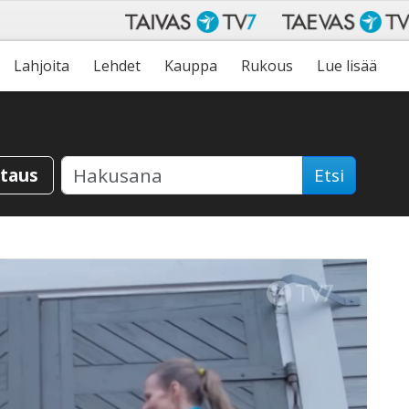
Lahjoita
Lehdet
Kauppa
Rukous
Lue lisää
staus
Etsi