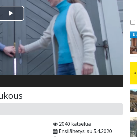
Toista
Video
U
rukous
2040 katselua
Ensilähetys: su 5.4.2020