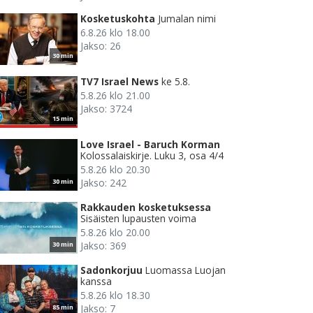
Kosketuskohta
Jumalan nimi
6.8.26 klo 18.00
Jakso: 26
30 min
TV7 Israel News
ke 5.8.
5.8.26 klo 21.00
Jakso: 3724
15 min
Love Israel - Baruch Korman
Kolossalaiskirje. Luku 3, osa 4/4
5.8.26 klo 20.30
Jakso: 242
30 min
Rakkauden kosketuksessa
Sisäisten lupausten voima
5.8.26 klo 20.00
Jakso: 369
30 min
Sadonkorjuu
Luomassa Luojan
kanssa
5.8.26 klo 18.30
Jakso: 7
85 min