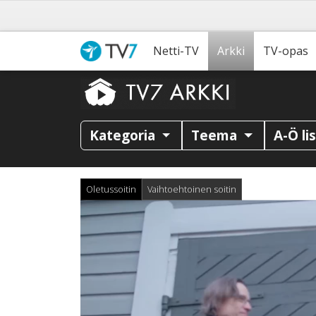
Netti-TV
Arkki
TV-opas
Kategoria
Teema
A-Ö li
Oletussoitin
Vaihtoehtoinen soitin