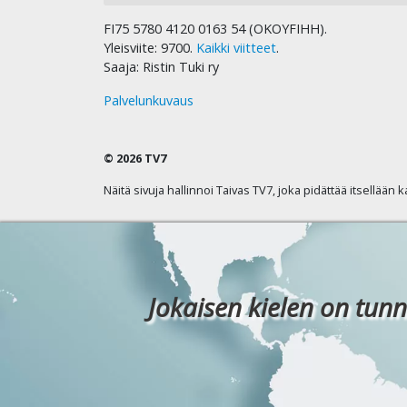
FI75 5780 4120 0163 54 (OKOYFIHH).
Yleisviite: 9700.
Kaikki viitteet
.
Saaja: Ristin Tuki ry
Palvelunkuvaus
© 2026 TV7
Näitä sivuja hallinnoi Taivas TV7, joka pidättää itsellään 
Jokaisen kielen on tunn