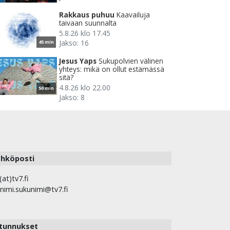
Rakkaus puhuu
Kaavailuja
taivaan suunnalta
5.8.26 klo 17.45
Jakso: 16
45 min
Jesus Yaps
Sukupolvien välinen
yhteys: mikä on ollut estämässä
sitä?
4.8.26 klo 22.00
50 min
Jakso: 8
hköposti
(at)tv7.fi
nimi.sukunimi@tv7.fi
tunnukset