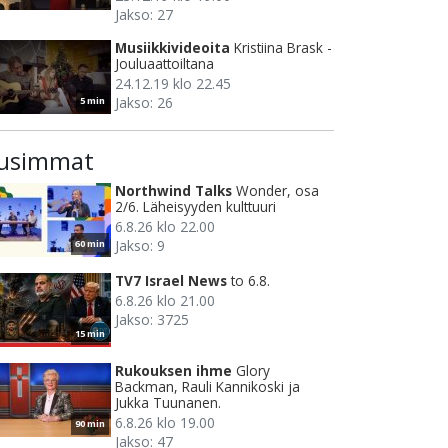
Jakso: 27
Musiikkivideoita
Kristiina Brask -
Jouluaattoiltana
24.12.19 klo 22.45
Jakso: 26
5 min
usimmat
Northwind Talks
Wonder, osa
2/6. Läheisyyden kulttuuri
6.8.26 klo 22.00
Jakso: 9
60 min
TV7 Israel News
to 6.8.
6.8.26 klo 21.00
Jakso: 3725
15 min
Rukouksen ihme
Glory
Backman, Rauli Kannikoski ja
Jukka Tuunanen.
6.8.26 klo 19.00
90 min
Jakso: 47