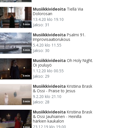
Musiikkivideoita
Tiellä Via
Dolorosan
13.4.20 klo 19.10
Jakso: 31
5 min
Musiikkivideoita
Psalmi 91.
Improvisaatiorukous
5.4.20 klo 11.55
Jakso: 30
5 min
Musiikkivideoita
Oh Holy Night.
Oi jouluyö
1.12.20 klo 00.55
Jakso: 29
5 min
Musiikkivideoita
Kristiina Brask
& Ossi - Praise to Jesus
9.2.20 klo 21.10
Jakso: 28
5 min
Musiikkivideoita
Kristiina Brask
& Ossi Jauhiainen - Heinillä
härkien kaukalon
23.12.19 klo 19.00
5 min