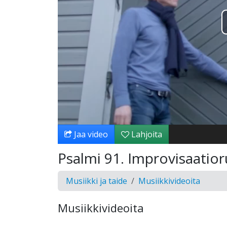
Jaa video
Lahjoita
Psalmi 91. Improvisaatio
Musiikki ja taide
Musiikkivideoita
Musiikkivideoita