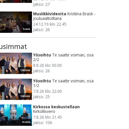
Jakso: 27
Musiikkivideoita
Kristiina Brask -
Jouluaattoiltana
24.12.19 klo 22.45
Jakso: 26
5 min
usimmat
Yösoihtu
Te saatte voiman, osa
2/2
8.8.26 klo 00.00
Jakso: 26
120 min
Yösoihtu
Te saatte voiman, osa
1/2
7.8.26 klo 22.00
Jakso: 25
120 min
Kirkossa keskustellaan
Kirkollisvero
7.8.26 klo 21.45
Jakso: 106
15 min