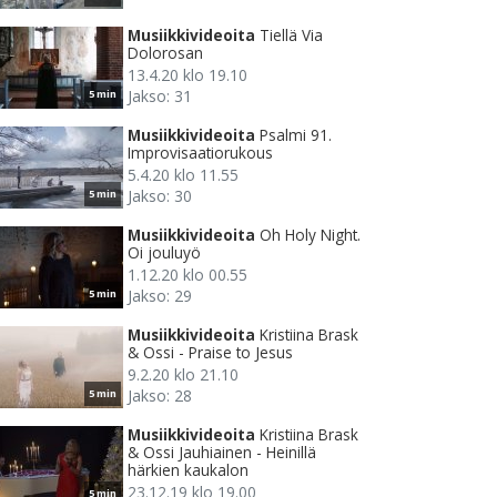
Musiikkivideoita
Tiellä Via
Dolorosan
13.4.20 klo 19.10
Jakso: 31
5 min
Musiikkivideoita
Psalmi 91.
Improvisaatiorukous
5.4.20 klo 11.55
Jakso: 30
5 min
Musiikkivideoita
Oh Holy Night.
Oi jouluyö
1.12.20 klo 00.55
Jakso: 29
5 min
Musiikkivideoita
Kristiina Brask
& Ossi - Praise to Jesus
9.2.20 klo 21.10
Jakso: 28
5 min
Musiikkivideoita
Kristiina Brask
& Ossi Jauhiainen - Heinillä
härkien kaukalon
23.12.19 klo 19.00
5 min