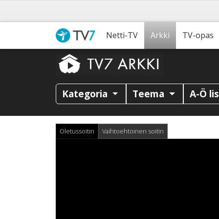
Netti-TV
Arkki
TV-opas
Kategoria
Teema
A-Ö li
Oletussoitin
Vaihtoehtoinen soitin