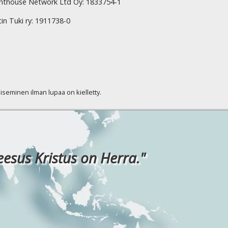
hthouse Network Ltd Oy: 1833754-1
tin Tuki ry: 1911738-0
kaiseminen ilman lupaa on kielletty.
eesus Kristus on Herra."