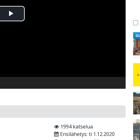
Toista
Video
U
ö
1994 katselua
Ensilähetys: ti 1.12.2020