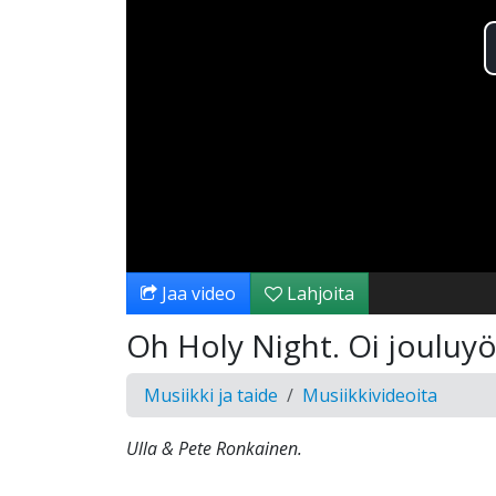
Jaa video
Lahjoita
Oh Holy Night. Oi jouluy
Musiikki ja taide
Musiikkivideoita
Ulla & Pete Ronkainen.