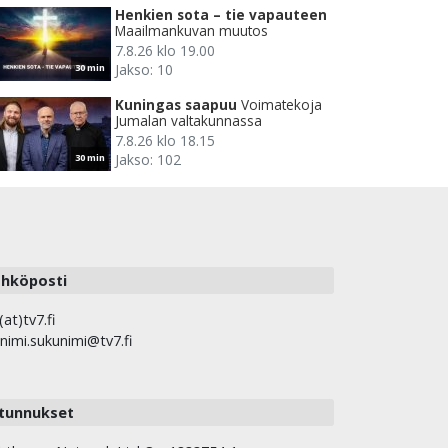
Henkien sota – tie vapauteen
Maailmankuvan muutos
7.8.26 klo 19.00
Jakso: 10
30 min
Kuningas saapuu
Voimatekoja
Jumalan valtakunnassa
7.8.26 klo 18.15
Jakso: 102
30 min
hköposti
(at)tv7.fi
nimi.sukunimi@tv7.fi
tunnukset