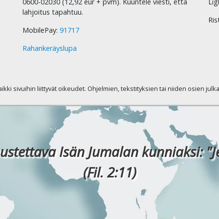
0600-02030 (12,92 eur + pvm). Kuuntele viesti, että
Lig
lahjoitus tapahtuu.
Ris
MobilePay:
91717
Rahankeräyslupa
kaikki sivuihin liittyvät oikeudet. Ohjelmien, tekstityksien tai niiden osien jul
ustettava Isän Jumalan kunniaksi: "J
(Fil. 2:11)