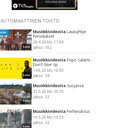
AUTOMAATTINEN TOISTO
Musiikkivideoita
Lauluyhtye
usin
Perustukset
26.4.26 klo 17.00
Jakso: 102
5 min
Musiikkivideoita
Popo Salami -
Don't Give Up
14.6.20 klo 10.55
Jakso: 34
5 min
Musiikkivideoita
Suojassa
31.5.20 klo 20.55
Jakso: 33
5 min
Musiikkivideoita
Perherukous
10.5.20 klo 10.55
Jakso: 32
5 min