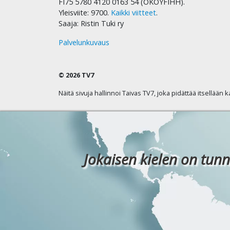
FI75 5780 4120 0163 54 (OKOYFIHH).
Yleisviite: 9700.
Kaikki viitteet
.
Saaja: Ristin Tuki ry
Palvelunkuvaus
© 2026 TV7
Näitä sivuja hallinnoi Taivas TV7, joka pidättää itsellään 
Jokaisen kielen on tunn