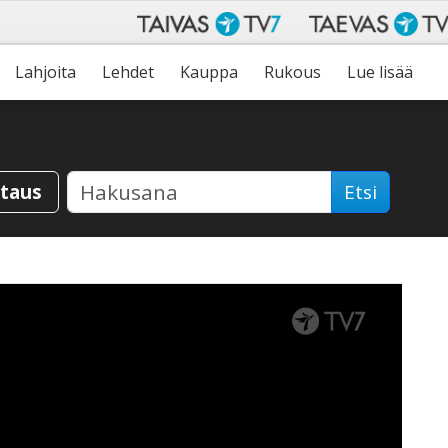
Lahjoita
Lehdet
Kauppa
Rukous
Lue lisää
staus
Etsi