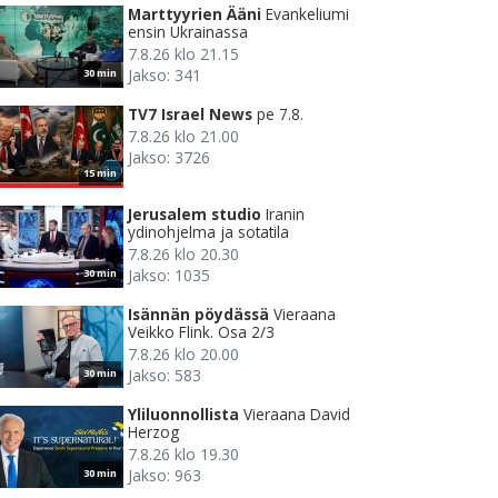
Marttyyrien Ääni
Evankeliumi
ensin Ukrainassa
7.8.26 klo 21.15
Jakso: 341
30 min
TV7 Israel News
pe 7.8.
7.8.26 klo 21.00
Jakso: 3726
15 min
Jerusalem studio
Iranin
ydinohjelma ja sotatila
7.8.26 klo 20.30
Jakso: 1035
30 min
Isännän pöydässä
Vieraana
Veikko Flink. Osa 2/3
7.8.26 klo 20.00
Jakso: 583
30 min
Yliluonnollista
Vieraana David
Herzog
7.8.26 klo 19.30
Jakso: 963
30 min