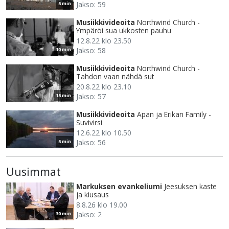
Jakso: 59
5 min
Musiikkivideoita
Northwind Church -
Ympäröi sua ukkosten pauhu
12.8.22 klo 23.50
Jakso: 58
10 min
Musiikkivideoita
Northwind Church -
Tahdon vaan nähdä sut
20.8.22 klo 23.10
Jakso: 57
15 min
Musiikkivideoita
Apan ja Erikan Family -
Suvivirsi
12.6.22 klo 10.50
Jakso: 56
5 min
Uusimmat
Markuksen evankeliumi
Jeesuksen kaste
ja kiusaus
8.8.26 klo 19.00
Jakso: 2
30 min