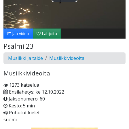
Toista
Video
Jaa video
Lahjoita
Psalmi 23
Musiikki ja taide
Musiikkivideoita
Musiikkivideoita
1273 katselua
Ensilähetys: ke 12.10.2022
Jaksonumero: 60
Kesto: 5 min
Puhutut kielet:
suomi