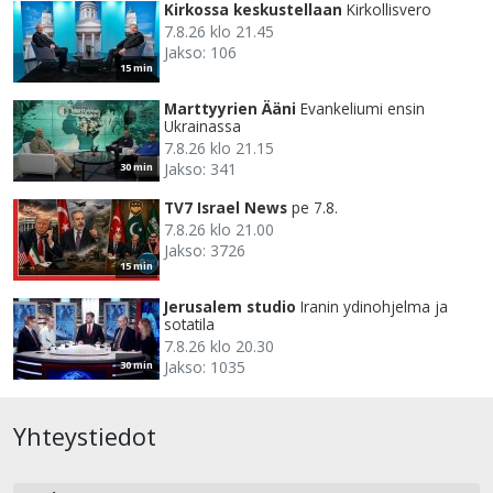
Kirkossa keskustellaan
Kirkollisvero
7.8.26 klo 21.45
Jakso: 106
15 min
Marttyyrien Ääni
Evankeliumi ensin
Ukrainassa
7.8.26 klo 21.15
Jakso: 341
30 min
TV7 Israel News
pe 7.8.
7.8.26 klo 21.00
Jakso: 3726
15 min
Jerusalem studio
Iranin ydinohjelma ja
sotatila
7.8.26 klo 20.30
Jakso: 1035
30 min
Yhteystiedot