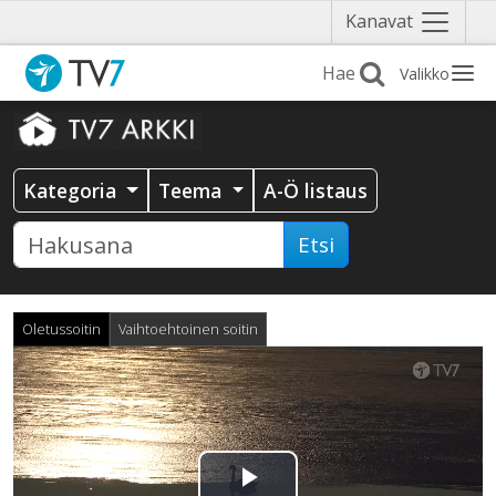
Näytä
Kanavat
valikko
Valikko
Kategoria
Teema
A-Ö listaus
Etsi
Oletussoitin
Vaihtoehtoinen soitin