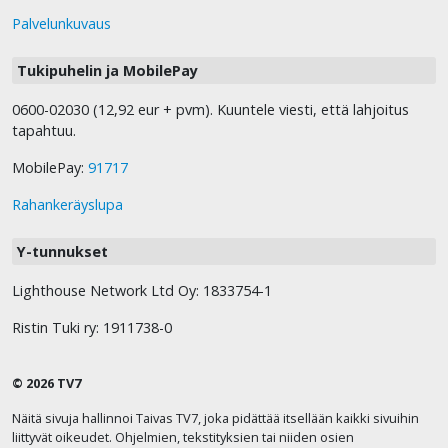
Palvelunkuvaus
Tukipuhelin ja MobilePay
0600-02030 (12,92 eur + pvm). Kuuntele viesti, että lahjoitus
tapahtuu.
MobilePay:
91717
Rahankeräyslupa
Y-tunnukset
Lighthouse Network Ltd Oy: 1833754-1
Ristin Tuki ry: 1911738-0
© 2026 TV7
Näitä sivuja hallinnoi Taivas TV7, joka pidättää itsellään kaikki sivuihin
liittyvät oikeudet. Ohjelmien, tekstityksien tai niiden osien