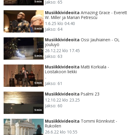
Jakso: 65
5 min
Musiikkivideoita
Amazing Grace - Everett
W. Miller ja Marian Petrescu
1.6.25 klo 04.40
Jakso: 64
5 min
Musiikkivideoita
Ossi Jauhiainen - Oi,
jouluyö
26.12.22 klo 17.45
Jakso: 63
5 min
Musiikkivideoita
Matti Korkiala -
Loistakoon liekki
-
Jakso: 61
5 min
Musiikkivideoita
Psalmi 23
12.10.22 klo 23.25
Jakso: 60
5 min
Musiikkivideoita
Tommi Rönnkvist -
Rukoilen
26.6.22 klo 10.55