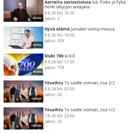
Aarteita saviastioissa
Isä, Poika ja Pyhä
Henki lahjojen antajana
8.8.26 klo 18.30
Jakso: 2
30 min
Hyvä elämä
Jumalan voima meissä
8.8.26 klo 18.00
Jakso: 309
30 min
Klubi 700
la 8.8.
8.8.26 klo 17.30
Jakso: 758
30 min
Yösoihtu
Te saatte voiman, osa 2/2
8.8.26 klo 00.00
Jakso: 26
120 min
Yösoihtu
Te saatte voiman, osa 1/2
7.8.26 klo 22.00
Jakso: 25
120 min