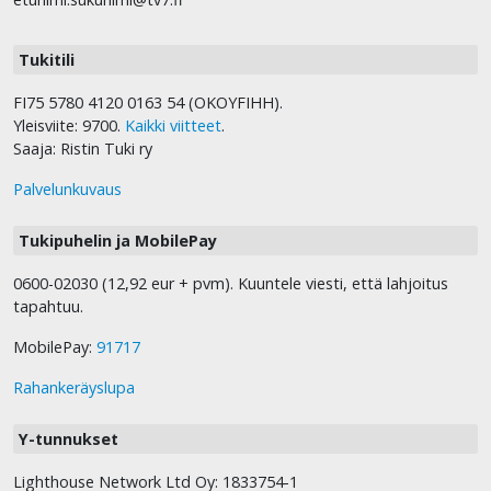
Tukitili
FI75 5780 4120 0163 54 (OKOYFIHH).
Yleisviite: 9700.
Kaikki viitteet
.
Saaja: Ristin Tuki ry
Palvelunkuvaus
Tukipuhelin ja MobilePay
0600-02030 (12,92 eur + pvm). Kuuntele viesti, että lahjoitus
tapahtuu.
MobilePay:
91717
Rahankeräyslupa
Y-tunnukset
Lighthouse Network Ltd Oy: 1833754-1