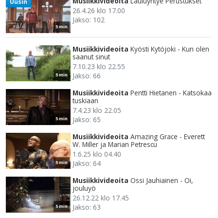
Musiikkivideoita
Lauluyhtye Perustukset
Uusin
26.4.26 klo 17.00
Jakso: 102
5 min
Musiikkivideoita
Kyösti Kytöjoki - Kun olen
saanut sinut
7.10.23 klo 22.55
Jakso: 66
5 min
Musiikkivideoita
Pentti Hietanen - Katsokaa
tuskiaan
7.4.23 klo 22.05
Jakso: 65
5 min
Musiikkivideoita
Amazing Grace - Everett
W. Miller ja Marian Petrescu
1.6.25 klo 04.40
Jakso: 64
5 min
Musiikkivideoita
Ossi Jauhiainen - Oi,
jouluyö
26.12.22 klo 17.45
Jakso: 63
5 min