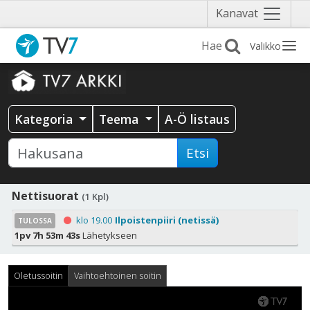
Näytä
Kanavat
valikko
Valikko
Kategoria
Teema
A-Ö listaus
Etsi
Nettisuorat
(1 Kpl)
klo 19.00
Ilpoistenpiiri (netissä)
TULOSSA
1pv 7h 53m 43s
Lähetykseen
Oletussoitin
Vaihtoehtoinen soitin