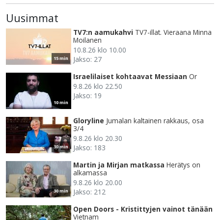
Uusimmat
TV7:n aamukahvi
TV7-illat. Vieraana Minna
Moilanen
10.8.26 klo 10.00
Jakso: 27
15 min
Israelilaiset kohtaavat Messiaan
Or
9.8.26 klo 22.50
Jakso: 19
10 min
Gloryline
Jumalan kaltainen rakkaus, osa
3/4
9.8.26 klo 20.30
Jakso: 183
30 min
Martin ja Mirjan matkassa
Herätys on
alkamassa
9.8.26 klo 20.00
Jakso: 212
30 min
Open Doors - Kristittyjen vainot tänään
Vietnam