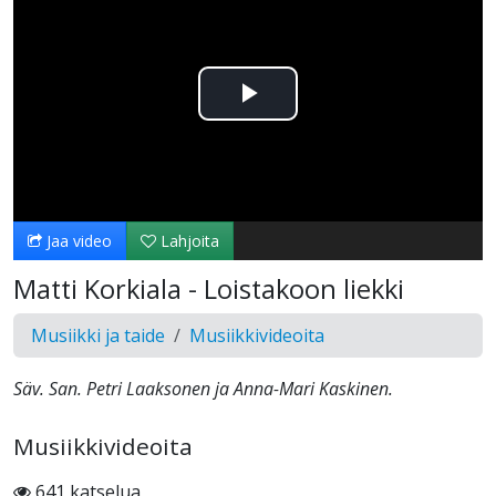
Toista
Video
Jaa video
Lahjoita
Matti Korkiala - Loistakoon liekki
Musiikki ja taide
Musiikkivideoita
Säv. San. Petri Laaksonen ja Anna-Mari Kaskinen.
Musiikkivideoita
641 katselua