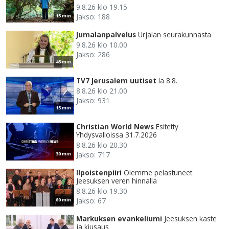
9.8.26 klo 19.15
Jakso: 188
15 min
Jumalanpalvelus
Urjalan seurakunnasta
9.8.26 klo 10.00
Jakso: 286
45 min
TV7 Jerusalem uutiset
la 8.8.
8.8.26 klo 21.00
Jakso: 931
15 min
Christian World News
Esitetty
Yhdysvalloissa 31.7.2026
8.8.26 klo 20.30
Jakso: 717
30 min
Ilpoistenpiiri
Olemme pelastuneet
Jeesuksen veren hinnalla
8.8.26 klo 19.30
Jakso: 67
60 min
Markuksen evankeliumi
Jeesuksen kaste
ja kiusaus