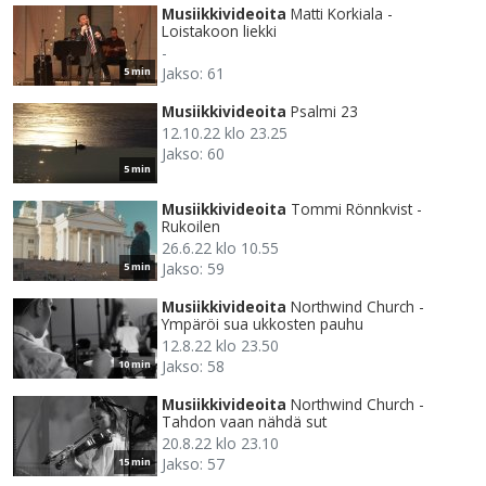
Musiikkivideoita
Matti Korkiala -
Loistakoon liekki
-
Jakso: 61
5 min
Musiikkivideoita
Psalmi 23
12.10.22 klo 23.25
Jakso: 60
5 min
Musiikkivideoita
Tommi Rönnkvist -
Rukoilen
26.6.22 klo 10.55
Jakso: 59
5 min
Musiikkivideoita
Northwind Church -
Ympäröi sua ukkosten pauhu
12.8.22 klo 23.50
Jakso: 58
10 min
Musiikkivideoita
Northwind Church -
Tahdon vaan nähdä sut
20.8.22 klo 23.10
Jakso: 57
15 min