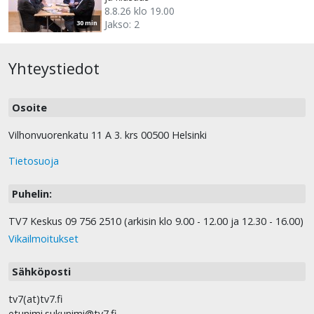
8.8.26 klo 19.00
Jakso: 2
30 min
Yhteystiedot
Osoite
Vilhonvuorenkatu 11 A 3. krs 00500 Helsinki
Tietosuoja
Puhelin:
TV7 Keskus 09 756 2510 (arkisin klo 9.00 - 12.00 ja 12.30 - 16.00)
Vikailmoitukset
Sähköposti
tv7(at)tv7.fi
etunimi.sukunimi@tv7.fi