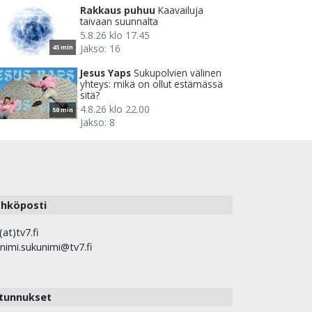
Rakkaus puhuu
Kaavailuja
taivaan suunnalta
5.8.26 klo 17.45
Jakso: 16
45 min
Jesus Yaps
Sukupolvien välinen
yhteys: mikä on ollut estämässä
sitä?
4.8.26 klo 22.00
50 min
Jakso: 8
hköposti
(at)tv7.fi
nimi.sukunimi@tv7.fi
tunnukset