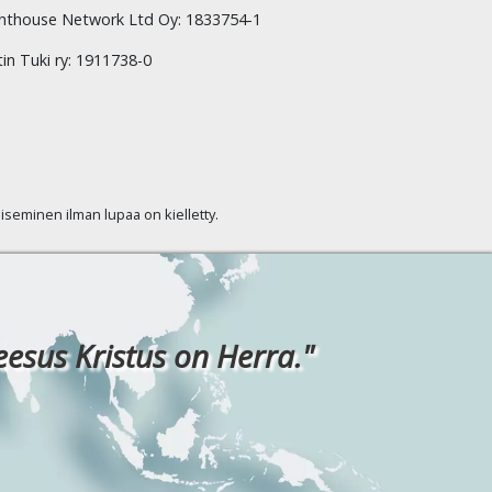
hthouse Network Ltd Oy: 1833754-1
tin Tuki ry: 1911738-0
kaiseminen ilman lupaa on kielletty.
eesus Kristus on Herra."