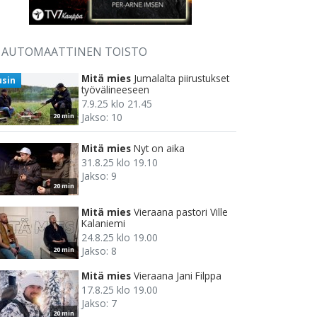
AUTOMAATTINEN TOISTO
Mitä mies
Jumalalta piirustukset
usin
työvälineeseen
7.9.25 klo 21.45
Jakso: 10
20 min
Mitä mies
Nyt on aika
31.8.25 klo 19.10
Jakso: 9
20 min
Mitä mies
Vieraana pastori Ville
Kalaniemi
24.8.25 klo 19.00
Jakso: 8
20 min
Mitä mies
Vieraana Jani Filppa
17.8.25 klo 19.00
Jakso: 7
20 min