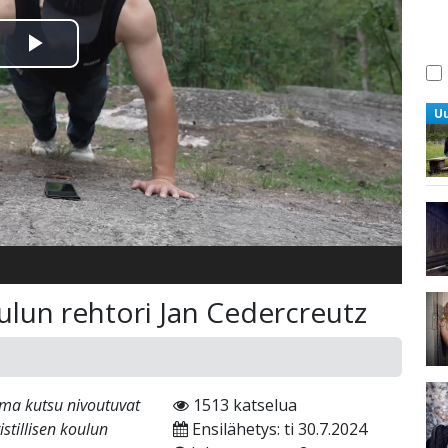
Toista
Video
U
koulun rehtori Jan Cedercreutz
oma kutsu nivoutuvat
1513 katselua
istillisen koulun
Ensilähetys: ti 30.7.2024