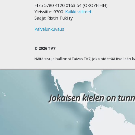
FI75 5780 4120 0163 54 (OKOYFIHH).
Yleisviite: 9700.
Kaikki viitteet
.
Saaja: Ristin Tuki ry
Palvelunkuvaus
© 2026 TV7
Näitä sivuja hallinnoi Taivas TV7, joka pidättää itsellään 
Jokaisen kielen on tunn