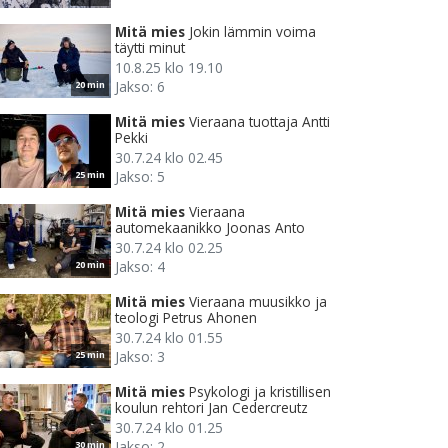
Mitä mies
Jokin lämmin voima
täytti minut
10.8.25 klo 19.10
Jakso: 6
20 min
Mitä mies
Vieraana tuottaja Antti
Pekki
30.7.24 klo 02.45
Jakso: 5
25 min
Mitä mies
Vieraana
automekaanikko Joonas Anto
30.7.24 klo 02.25
Jakso: 4
20 min
Mitä mies
Vieraana muusikko ja
teologi Petrus Ahonen
30.7.24 klo 01.55
Jakso: 3
25 min
Mitä mies
Psykologi ja kristillisen
koulun rehtori Jan Cedercreutz
30.7.24 klo 01.25
Jakso: 2
30 min