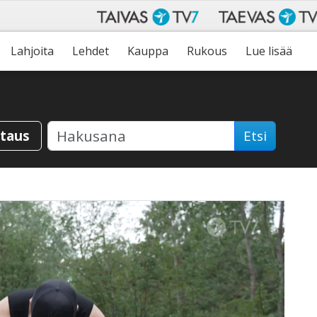
Lahjoita
Lehdet
Kauppa
Rukous
Lue lisää
staus
Etsi