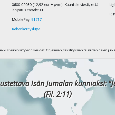
0600-02030 (12,92 eur + pvm). Kuuntele viesti, että
Lig
lahjoitus tapahtuu.
Ris
MobilePay:
91717
Rahankeräyslupa
kaikki sivuihin liittyvät oikeudet. Ohjelmien, tekstityksien tai niiden osien jul
ustettava Isän Jumalan kunniaksi: "J
(Fil. 2:11)