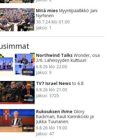
Mitä mies
Myyntipäällikkö Jani
Nyrhinen
30.7.24 klo 01.00
Jakso: 1
20 min
usimmat
Northwind Talks
Wonder, osa
2/6. Läheisyyden kulttuuri
6.8.26 klo 22.00
Jakso: 9
60 min
TV7 Israel News
to 6.8.
6.8.26 klo 21.00
Jakso: 3725
15 min
Rukouksen ihme
Glory
Backman, Rauli Kannikoski ja
Jukka Tuunanen.
6.8.26 klo 19.00
90 min
Jakso: 47