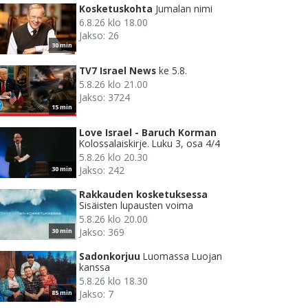
Kosketuskohta
Jumalan nimi
6.8.26 klo 18.00
Jakso: 26
30 min
TV7 Israel News
ke 5.8.
5.8.26 klo 21.00
Jakso: 3724
15 min
Love Israel - Baruch Korman
Kolossalaiskirje. Luku 3, osa 4/4
5.8.26 klo 20.30
Jakso: 242
30 min
Rakkauden kosketuksessa
Sisäisten lupausten voima
5.8.26 klo 20.00
Jakso: 369
30 min
Sadonkorjuu
Luomassa Luojan
kanssa
5.8.26 klo 18.30
Jakso: 7
85 min