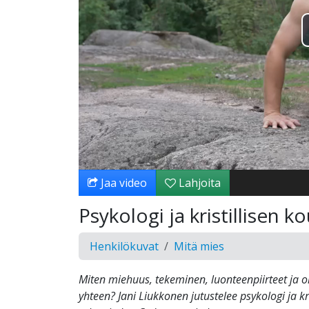
Jaa video
Lahjoita
Psykologi ja kristillisen 
Henkilökuvat
Mitä mies
Miten miehuus, tekeminen, luonteenpiirteet ja 
yhteen? Jani Liukkonen jutustelee psykologi ja kr