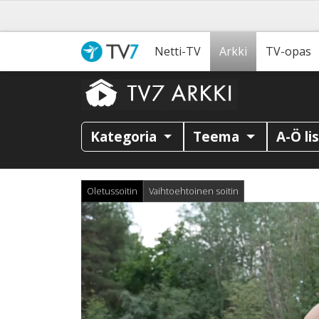
Netti-TV
Arkki
TV-opas
Kategoria
Teema
A-Ö li
Oletussoitin
Vaihtoehtoinen soitin