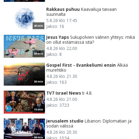
Rakkaus puhuu
Kaavailuja taivaan
suunnalta
5.8.26 klo 17.45
Jakso: 16
45 min
Jesus Yaps
Sukupolvien välinen yhteys: mikä
on ollut estämässä sitä?
4.8.26 klo 22.00
Jakso: 8
50 min
Gospel First - Evankeliumi ensin
Älkää
murehtiko
4.8.26 klo 21.30
Jakso: 163
30 min
TV7 Israel News
ti 4.8.
4.8.26 klo 21.00
Jakso: 3723
15 min
Jerusalem studio
Libanon: Diplomatian ja
sodan välissä
4.8.26 klo 20.30
Jakso: 1034
30 min