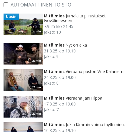
AUTOMAATTINEN TOISTO
Mitä mies
Jumalalta piirustukset
Uusin
työvälineeseen
7.9.25 klo 21.45
Jakso: 10
20 min
Mitä mies
Nyt on aika
31.8.25 klo 19.10
Jakso: 9
20 min
Mitä mies
Vieraana pastori Ville Kalaniemi
24.8.25 klo 19.00
Jakso: 8
20 min
Mitä mies
Vieraana Jani Filppa
17.8.25 klo 19.00
Jakso: 7
20 min
Mitä mies
Jokin lämmin voima täytti minut
10.8.25 klo 19.10