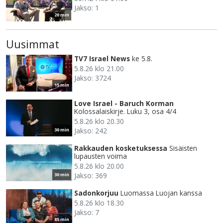
Jakso: 1
20 min
Uusimmat
TV7 Israel News
ke 5.8.
5.8.26 klo 21.00
Jakso: 3724
15 min
Love Israel - Baruch Korman
Kolossalaiskirje. Luku 3, osa 4/4
5.8.26 klo 20.30
Jakso: 242
30 min
Rakkauden kosketuksessa
Sisäisten
lupausten voima
5.8.26 klo 20.00
Jakso: 369
30 min
Sadonkorjuu
Luomassa Luojan kanssa
5.8.26 klo 18.30
Jakso: 7
85 min