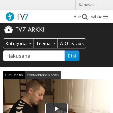
Näytä
Kanavat
valikko
Valikko
Kategoria
Teema
A-Ö listaus
Etsi
Oletussoitin
Vaihtoehtoinen soitin