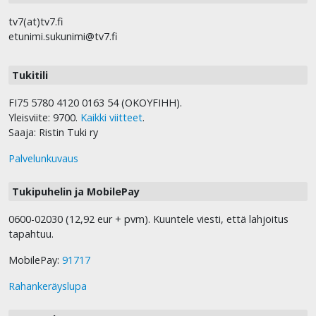
tv7(at)tv7.fi
etunimi.sukunimi@tv7.fi
Tukitili
FI75 5780 4120 0163 54 (OKOYFIHH).
Yleisviite: 9700.
Kaikki viitteet
.
Saaja: Ristin Tuki ry
Palvelunkuvaus
Tukipuhelin ja MobilePay
0600-02030 (12,92 eur + pvm). Kuuntele viesti, että lahjoitus
tapahtuu.
MobilePay:
91717
Rahankeräyslupa