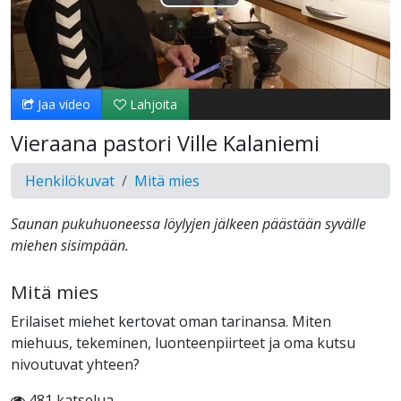
Toista
Video
Jaa video
Lahjoita
Vieraana pastori Ville Kalaniemi
Henkilökuvat
Mitä mies
Saunan pukuhuoneessa löylyjen jälkeen päästään syvälle
miehen sisimpään.
Mitä mies
Erilaiset miehet kertovat oman tarinansa. Miten
miehuus, tekeminen, luonteenpiirteet ja oma kutsu
nivoutuvat yhteen?
481 katselua