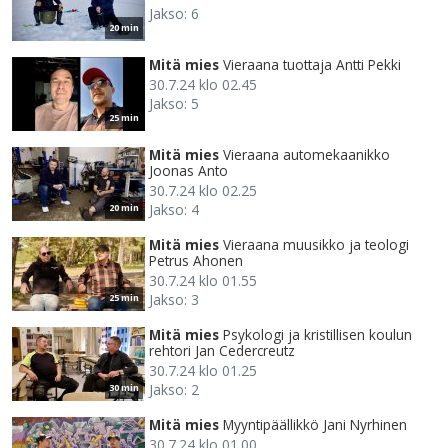
Jakso: 6
20 min
Mitä mies
Vieraana tuottaja Antti Pekki
30.7.24 klo 02.45
Jakso: 5
25 min
Mitä mies
Vieraana automekaanikko
Joonas Anto
30.7.24 klo 02.25
Jakso: 4
20 min
Mitä mies
Vieraana muusikko ja teologi
Petrus Ahonen
30.7.24 klo 01.55
Jakso: 3
25 min
Mitä mies
Psykologi ja kristillisen koulun
rehtori Jan Cedercreutz
30.7.24 klo 01.25
Jakso: 2
30 min
Mitä mies
Myyntipäällikkö Jani Nyrhinen
30.7.24 klo 01.00