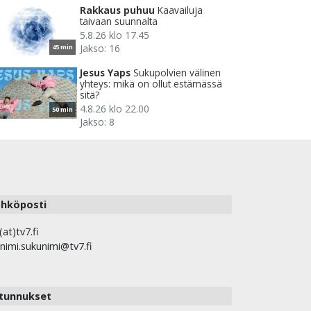
Rakkaus puhuu
Kaavailuja
taivaan suunnalta
5.8.26 klo 17.45
Jakso: 16
45 min
Jesus Yaps
Sukupolvien välinen
yhteys: mikä on ollut estämässä
sitä?
4.8.26 klo 22.00
50 min
Jakso: 8
hköposti
(at)tv7.fi
nimi.sukunimi@tv7.fi
tunnukset