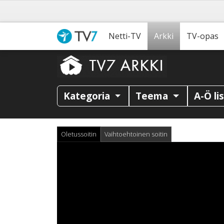
Netti-TV
Arkki
TV-opas
Kategoria
Teema
A-Ö li
Oletussoitin
Vaihtoehtoinen soitin