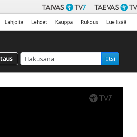
Lahjoita
Lehdet
Kauppa
Rukous
Lue lisää
staus
Etsi