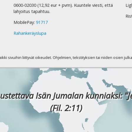
0600-02030 (12,92 eur + pvm). Kuuntele viesti, että
Lig
lahjoitus tapahtuu.
Ris
MobilePay:
91717
Rahankeräyslupa
kaikki sivuihin liittyvät oikeudet. Ohjelmien, tekstityksien tai niiden osien jul
ustettava Isän Jumalan kunniaksi: "J
(Fil. 2:11)