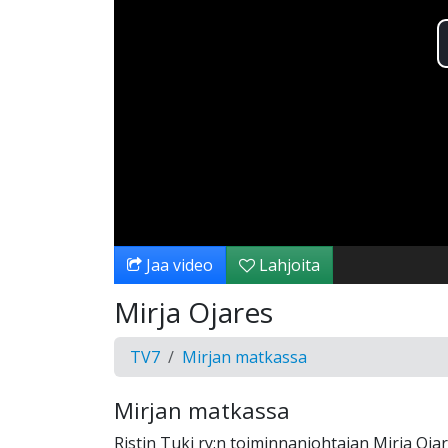
Jaa video
Lahjoita
Mirja Ojares
TV7
Mirjan matkassa
Mirjan matkassa
Ristin Tuki ry:n toiminnanjohtajan Mirja Oja