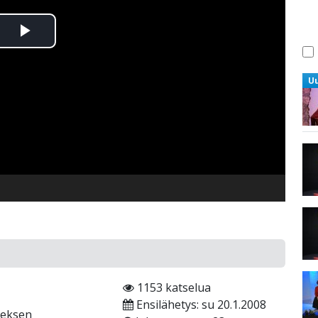
Toista
Video
U
1153 katselua
Ensilähetys: su 20.1.2008
reksen