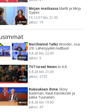
Mirjan matkassa
Martti ja Mirja
Ojares
16.12.07 klo 21.30
Jakso: 19
30 min
usimmat
Northwind Talks
Wonder, osa
2/6. Läheisyyden kulttuuri
6.8.26 klo 22.00
Jakso: 9
60 min
TV7 Israel News
to 6.8.
6.8.26 klo 21.00
Jakso: 3725
15 min
Rukouksen ihme
Glory
Backman, Rauli Kannikoski ja
Jukka Tuunanen.
6.8.26 klo 19.00
90 min
Jakso: 47