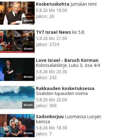
Kosketuskohta
Jumalan nimi
6.8.26 klo 18.00
Jakso: 26
30 min
TV7 Israel News
ke 5.8.
5.8.26 klo 21.00
Jakso: 3724
15 min
Love Israel - Baruch Korman
Kolossalaiskirje. Luku 3, osa 4/4
5.8.26 klo 20.30
Jakso: 242
30 min
Rakkauden kosketuksessa
Sisäisten lupausten voima
5.8.26 klo 20.00
Jakso: 369
30 min
Sadonkorjuu
Luomassa Luojan
kanssa
5.8.26 klo 18.30
Jakso: 7
85 min