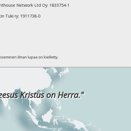
hthouse Network Ltd Oy: 1833754-1
tin Tuki ry: 1911738-0
kaiseminen ilman lupaa on kielletty.
eesus Kristus on Herra."