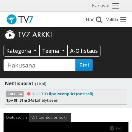
Näytä
Kanavat
valikko
Valikko
Kategoria
Teema
A-Ö listaus
Etsi
Nettisuorat
(1 Kpl)
klo 19.00
Ilpoistenpiiri (netissä)
TULOSSA
1pv 9h 31m 34s
Lähetykseen
Oletussoitin
Vaihtoehtoinen soitin