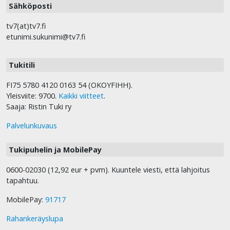
Sähköposti
tv7(at)tv7.fi
etunimi.sukunimi@tv7.fi
Tukitili
FI75 5780 4120 0163 54 (OKOYFIHH).
Yleisviite: 9700.
Kaikki viitteet
.
Saaja: Ristin Tuki ry
Palvelunkuvaus
Tukipuhelin ja MobilePay
0600-02030 (12,92 eur + pvm). Kuuntele viesti, että lahjoitus
tapahtuu.
MobilePay:
91717
Rahankeräyslupa