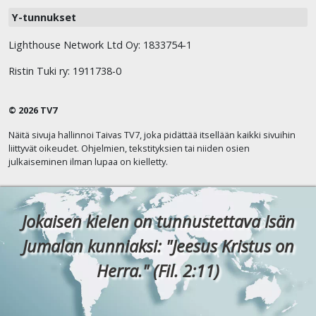
Y-tunnukset
Lighthouse Network Ltd Oy: 1833754-1
Ristin Tuki ry: 1911738-0
© 2026 TV7
Näitä sivuja hallinnoi Taivas TV7, joka pidättää itsellään kaikki sivuihin
liittyvät oikeudet. Ohjelmien, tekstityksien tai niiden osien
julkaiseminen ilman lupaa on kielletty.
Jokaisen kielen on tunnustettava Isän
Jumalan kunniaksi: "Jeesus Kristus on
Herra." (Fil. 2:11)