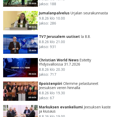
Jakso: 188
15 min
Jumalanpalvelus
Urjalan seurakunnasta
9.8.26 klo 10.00
Jakso: 286
45 min
TV7 Jerusalem uutiset
la 8.8.
8.8.26 klo 21.00
Jakso: 931
15 min
Christian World News
Esitetty
Yhdysvalloissa 31.7.2026
8.8.26 klo 20.30
Jakso: 717
30 min
Ilpoistenpiiri
Olemme pelastuneet
Jeesuksen veren hinnalla
8.8.26 klo 19.30
Jakso: 67
60 min
Markuksen evankeliumi
Jeesuksen kaste
ja kiusaus
8.8.26 klo 19.00