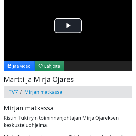
Toista
Video
Jaa video
Lahjoita
Martti ja Mirja Ojares
TV7
Mirjan matkassa
Mirjan matkassa
Ristin Tuki ry:n toiminnanjohtajan Mirja Ojareksen
keskusteluohjelma.