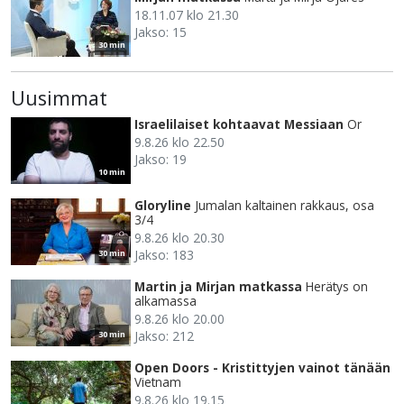
18.11.07 klo 21.30
Jakso: 15
30 min
Uusimmat
Israelilaiset kohtaavat Messiaan
Or
9.8.26 klo 22.50
Jakso: 19
10 min
Gloryline
Jumalan kaltainen rakkaus, osa
3/4
9.8.26 klo 20.30
Jakso: 183
30 min
Martin ja Mirjan matkassa
Herätys on
alkamassa
9.8.26 klo 20.00
Jakso: 212
30 min
Open Doors - Kristittyjen vainot tänään
Vietnam
9.8.26 klo 19.15