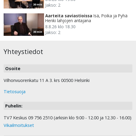
Jakso: 2
30 min
Aarteita saviastioissa
Isä, Poika ja Pyhä
Henki lahjojen antajana
8.8.26 klo 18.30
Jakso: 2
30 min
Yhteystiedot
Osoite
Vilhonvuorenkatu 11 A 3. krs 00500 Helsinki
Tietosuoja
Puhelin:
TV7 Keskus 09 756 2510 (arkisin klo 9.00 - 12.00 ja 12.30 - 16.00)
Vikailmoitukset