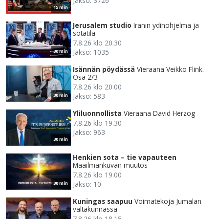
Jakso: 3726
15 min
Jerusalem studio
Iranin ydinohjelma ja
sotatila
7.8.26 klo 20.30
Jakso: 1035
30 min
Isännän pöydässä
Vieraana Veikko Flink.
Osa 2/3
7.8.26 klo 20.00
Jakso: 583
30 min
Yliluonnollista
Vieraana David Herzog
7.8.26 klo 19.30
Jakso: 963
30 min
Henkien sota – tie vapauteen
Maailmankuvan muutos
7.8.26 klo 19.00
Jakso: 10
30 min
Kuningas saapuu
Voimatekoja Jumalan
valtakunnassa
7.8.26 klo 18.15