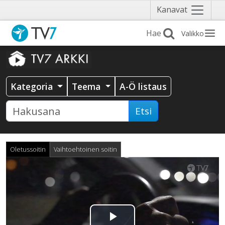
Näytä
Kanavat
valikko
Valikko
Kategoria
Teema
A-Ö listaus
Etsi
Oletussoitin
Vaihtoehtoinen soitin