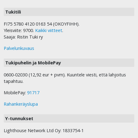
Tukitili
FI75 5780 4120 0163 54 (OKOYFIHH).
Yleisviite: 9700.
Kaikki viitteet
.
Saaja: Ristin Tuki ry
Palvelunkuvaus
Tukipuhelin ja MobilePay
0600-02030 (12,92 eur + pvm). Kuuntele viesti, että lahjoitus
tapahtuu.
MobilePay:
91717
Rahankeräyslupa
Y-tunnukset
Lighthouse Network Ltd Oy: 1833754-1