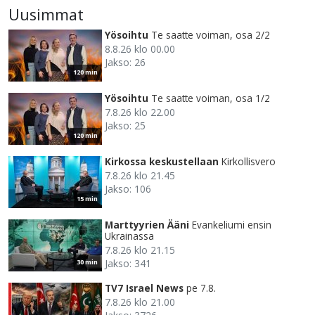
Uusimmat
Yösoihtu
Te saatte voiman, osa 2/2
8.8.26 klo 00.00
Jakso: 26
120 min
Yösoihtu
Te saatte voiman, osa 1/2
7.8.26 klo 22.00
Jakso: 25
120 min
Kirkossa keskustellaan
Kirkollisvero
7.8.26 klo 21.45
Jakso: 106
15 min
Marttyyrien Ääni
Evankeliumi ensin
Ukrainassa
7.8.26 klo 21.15
Jakso: 341
30 min
TV7 Israel News
pe 7.8.
7.8.26 klo 21.00