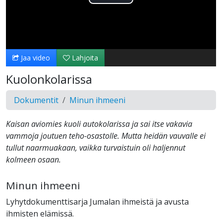
Toista
Video
Jaa video
Lahjoita
Kuolonkolarissa
Dokumentit
Minun ihmeeni
Kaisan aviomies kuoli autokolarissa ja sai itse vakavia
vammoja joutuen teho-osastolle. Mutta heidän vauvalle ei
tullut naarmuakaan, vaikka turvaistuin oli haljennut
kolmeen osaan.
Minun ihmeeni
Lyhytdokumenttisarja Jumalan ihmeistä ja avusta
ihmisten elämissä.