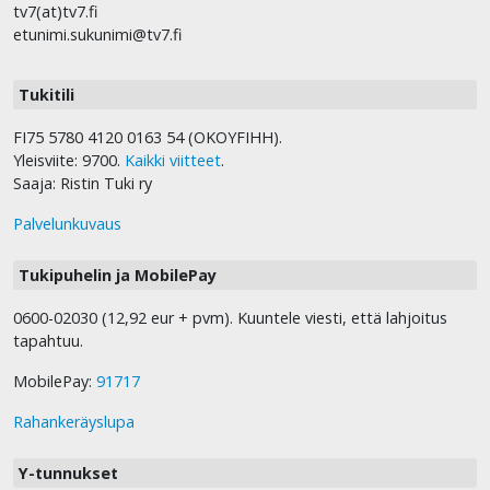
tv7(at)tv7.fi
etunimi.sukunimi@tv7.fi
Tukitili
FI75 5780 4120 0163 54 (OKOYFIHH).
Yleisviite: 9700.
Kaikki viitteet
.
Saaja: Ristin Tuki ry
Palvelunkuvaus
Tukipuhelin ja MobilePay
0600-02030 (12,92 eur + pvm). Kuuntele viesti, että lahjoitus
tapahtuu.
MobilePay:
91717
Rahankeräyslupa
Y-tunnukset