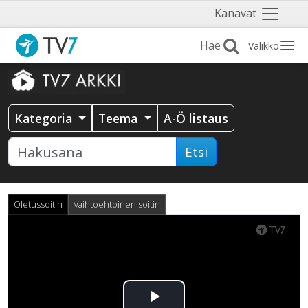
Näytä
Kanavat
valikko
Valikko
Kategoria
Teema
A-Ö listaus
Etsi
Oletussoitin
Vaihtoehtoinen soitin