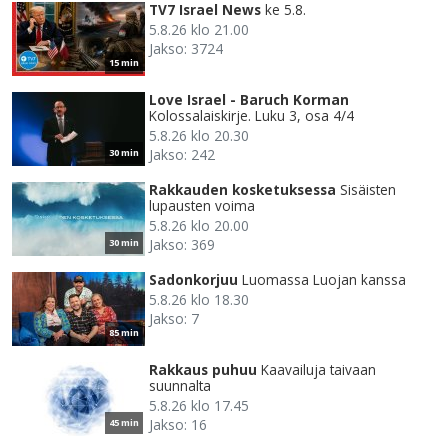
TV7 Israel News
ke 5.8.
5.8.26 klo 21.00
Jakso: 3724
15 min
Love Israel - Baruch Korman
Kolossalaiskirje. Luku 3, osa 4/4
5.8.26 klo 20.30
Jakso: 242
30 min
Rakkauden kosketuksessa
Sisäisten
lupausten voima
5.8.26 klo 20.00
Jakso: 369
30 min
Sadonkorjuu
Luomassa Luojan kanssa
5.8.26 klo 18.30
Jakso: 7
85 min
Rakkaus puhuu
Kaavailuja taivaan
suunnalta
5.8.26 klo 17.45
Jakso: 16
45 min