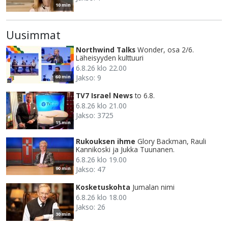
10 min
Uusimmat
Northwind Talks
Wonder, osa 2/6.
Läheisyyden kulttuuri
6.8.26 klo 22.00
Jakso: 9
60 min
TV7 Israel News
to 6.8.
6.8.26 klo 21.00
Jakso: 3725
15 min
Rukouksen ihme
Glory Backman, Rauli
Kannikoski ja Jukka Tuunanen.
6.8.26 klo 19.00
Jakso: 47
90 min
Kosketuskohta
Jumalan nimi
6.8.26 klo 18.00
Jakso: 26
30 min