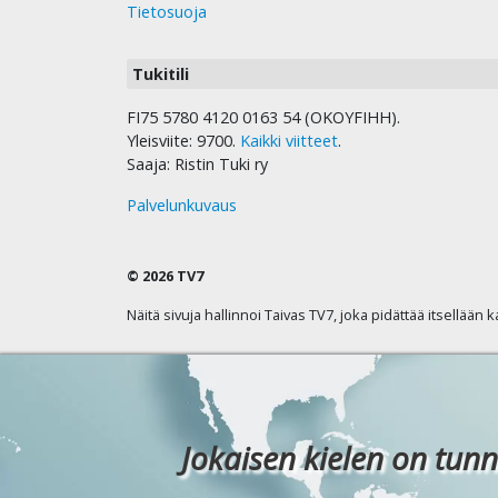
Tietosuoja
Tukitili
FI75 5780 4120 0163 54 (OKOYFIHH).
Yleisviite: 9700.
Kaikki viitteet
.
Saaja: Ristin Tuki ry
Palvelunkuvaus
© 2026 TV7
Näitä sivuja hallinnoi Taivas TV7, joka pidättää itsellään 
Jokaisen kielen on tunn