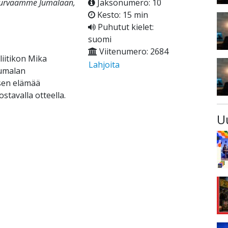
 turvaamme Jumalaan,
Jaksonumero: 10
Kesto: 15 min
Puhutut kielet:
suomi
Viitenumero: 2684
liitikon Mika
Lahjoita
Jumalan
isen elämää
ostavalla otteella.
U