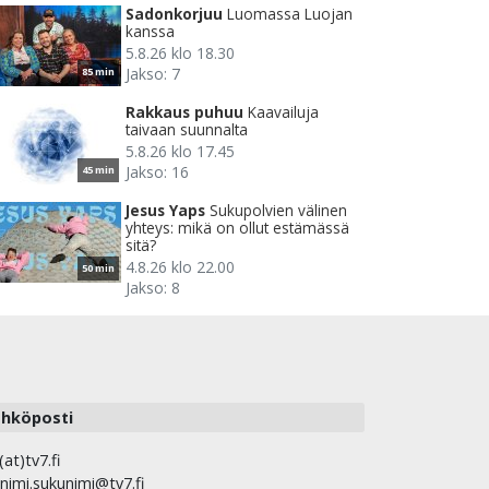
Sadonkorjuu
Luomassa Luojan
kanssa
5.8.26 klo 18.30
Jakso: 7
85 min
Rakkaus puhuu
Kaavailuja
taivaan suunnalta
5.8.26 klo 17.45
Jakso: 16
45 min
Jesus Yaps
Sukupolvien välinen
yhteys: mikä on ollut estämässä
sitä?
4.8.26 klo 22.00
50 min
Jakso: 8
hköposti
(at)tv7.fi
nimi.sukunimi@tv7.fi