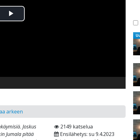
Toista
Video
U
maa arkeen
käymisiä. Joskus
2149 katselua
kin Jumala pitää
Ensilähetys: su 9.4.2023