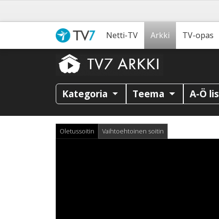
Netti-TV
Arkki
TV-opas
Kategoria
Teema
A-Ö li
Oletussoitin
Vaihtoehtoinen soitin