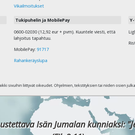
Vikailmoitukset
Tukipuhelin ja MobilePay
Y-
0600-02030 (12,92 eur + pvm). Kuuntele viesti, että
Lig
lahjoitus tapahtuu.
Ris
MobilePay:
91717
Rahankeräyslupa
kaikki sivuihin liittyvät oikeudet. Ohjelmien, tekstityksien tai niiden osien jul
ustettava Isän Jumalan kunniaksi: "J