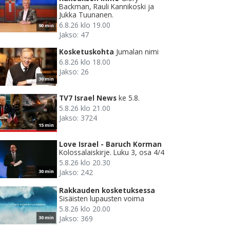
Backman, Rauli Kannikoski ja
Jukka Tuunanen.
6.8.26 klo 19.00
90 min
Jakso: 47
Kosketuskohta
Jumalan nimi
6.8.26 klo 18.00
Jakso: 26
30 min
TV7 Israel News
ke 5.8.
5.8.26 klo 21.00
Jakso: 3724
15 min
Love Israel - Baruch Korman
Kolossalaiskirje. Luku 3, osa 4/4
5.8.26 klo 20.30
Jakso: 242
30 min
Rakkauden kosketuksessa
Sisäisten lupausten voima
5.8.26 klo 20.00
Jakso: 369
30 min