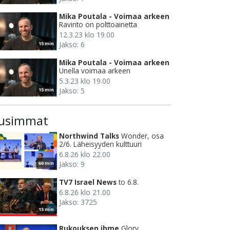
Mika Poutala - Voimaa arkeen
Ravinto on polttoainetta
12.3.23 klo 19.00
Jakso: 6
15 min
Mika Poutala - Voimaa arkeen
Unella voimaa arkeen
5.3.23 klo 19.00
Jakso: 5
15 min
usimmat
Northwind Talks
Wonder, osa
2/6. Läheisyyden kulttuuri
6.8.26 klo 22.00
Jakso: 9
60 min
TV7 Israel News
to 6.8.
6.8.26 klo 21.00
Jakso: 3725
15 min
Rukouksen ihme
Glory