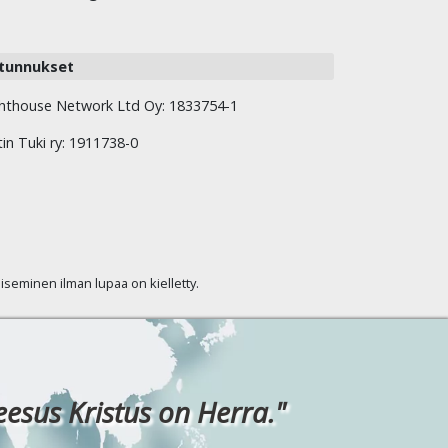
tunnukset
hthouse Network Ltd Oy: 1833754-1
tin Tuki ry: 1911738-0
kaiseminen ilman lupaa on kielletty.
eesus Kristus on Herra."