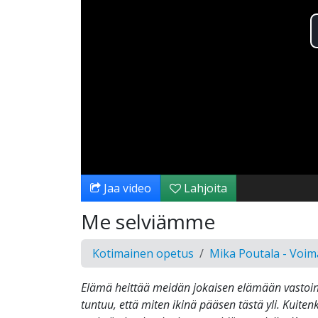
Jaa video
Lahjoita
Me selviämme
Kotimainen opetus
Mika Poutala - Voi
Elämä heittää meidän jokaisen elämään vastoin
tuntuu, että miten ikinä pääsen tästä yli. Kuiten