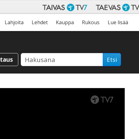
Lahjoita
Lehdet
Kauppa
Rukous
Lue lisää
staus
Etsi