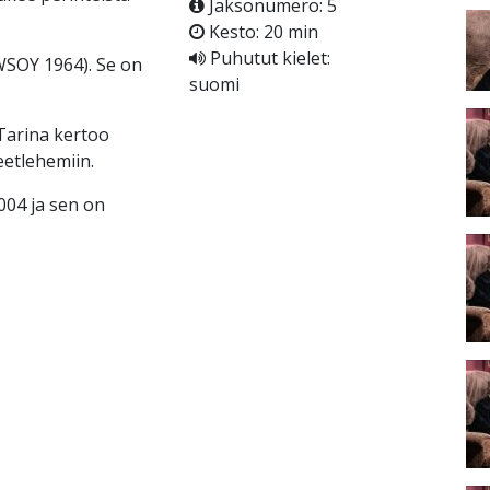
Jaksonumero: 5
Kesto: 20 min
Puhutut kielet:
(WSOY 1964). Se on
suomi
 Tarina kertoo
eetlehemiin.
004 ja sen on