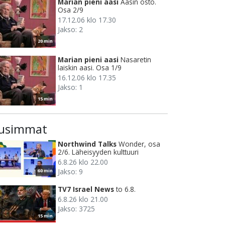
Marian pieni aasi
Aasin osto.
Osa 2/9
17.12.06 klo 17.30
Jakso: 2
20 min
Marian pieni aasi
Nasaretin
laiskin aasi. Osa 1/9
16.12.06 klo 17.35
Jakso: 1
15 min
usimmat
Northwind Talks
Wonder, osa
2/6. Läheisyyden kulttuuri
6.8.26 klo 22.00
Jakso: 9
60 min
TV7 Israel News
to 6.8.
6.8.26 klo 21.00
Jakso: 3725
15 min