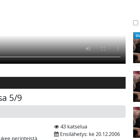
U
sa 5/9
43 katselua
Ensilähetys: ke 20.12.2006
lukee perinteistä