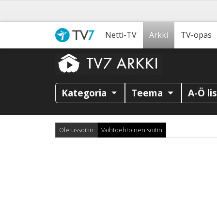
Netti-TV
Arkki
TV-opas
Kategoria
Teema
A-Ö li
Oletussoitin
Vaihtoehtoinen soitin