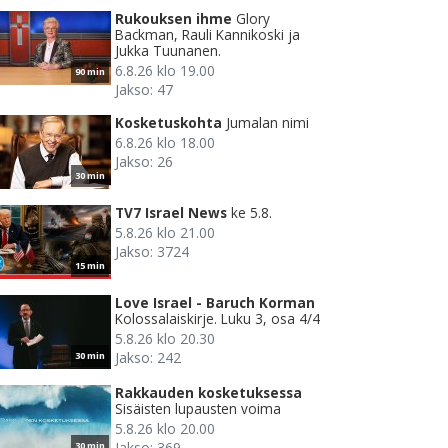
Rukouksen ihme
Glory
Backman, Rauli Kannikoski ja
Jukka Tuunanen.
6.8.26 klo 19.00
90 min
Jakso: 47
Kosketuskohta
Jumalan nimi
6.8.26 klo 18.00
Jakso: 26
30 min
TV7 Israel News
ke 5.8.
5.8.26 klo 21.00
Jakso: 3724
15 min
Love Israel - Baruch Korman
Kolossalaiskirje. Luku 3, osa 4/4
5.8.26 klo 20.30
Jakso: 242
30 min
Rakkauden kosketuksessa
Sisäisten lupausten voima
5.8.26 klo 20.00
Jakso: 369
30 min