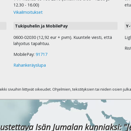
12.30 - 16.00)
etu
Vikailmoitukset
Tukipuhelin ja MobilePay
Y-
0600-02030 (12,92 eur + pvm). Kuuntele viesti, että
Lig
lahjoitus tapahtuu.
Ris
MobilePay:
91717
Rahankeräyslupa
kaikki sivuihin liittyvät oikeudet. Ohjelmien, tekstityksien tai niiden osien jul
ustettava Isän Jumalan kunniaksi: "J