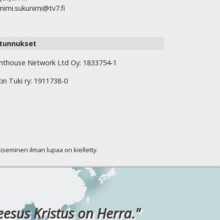
nimi.sukunimi@tv7.fi
tunnukset
hthouse Network Ltd Oy: 1833754-1
tin Tuki ry: 1911738-0
kaiseminen ilman lupaa on kielletty.
eesus Kristus on Herra."