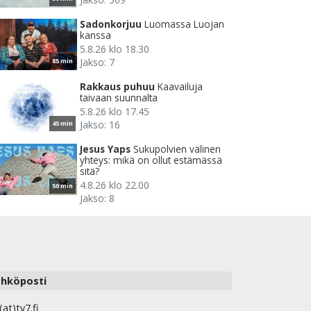
Sadonkorjuu
Luomassa Luojan
kanssa
5.8.26 klo 18.30
Jakso: 7
85 min
Rakkaus puhuu
Kaavailuja
taivaan suunnalta
5.8.26 klo 17.45
Jakso: 16
45 min
Jesus Yaps
Sukupolvien välinen
yhteys: mikä on ollut estämässä
sitä?
4.8.26 klo 22.00
50 min
Jakso: 8
hköposti
(at)tv7.fi