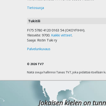
Tietosuoja
Tukitili
FI75 5780 4120 0163 54 (OKOYFIHH).
Yleisviite: 9700.
Kaikki viitteet
.
Saaja: Ristin Tuki ry
Palvelunkuvaus
© 2026 TV7
Näitä sivuja hallinnoi Taivas TV7, joka pidättää itsellään 
Jokaisen kielen on tunn