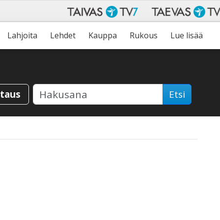
Lahjoita
Lehdet
Kauppa
Rukous
Lue lisää
staus
Etsi