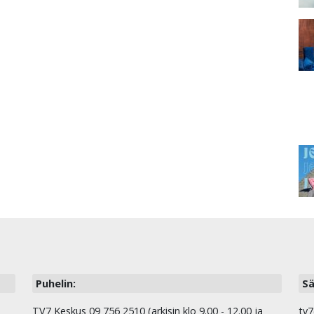
Puhelin:
Sä
TV7 Keskus 09 756 2510 (arkisin klo 9.00 - 12.00 ja
tv7