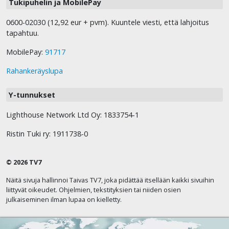
Tukipuhelin ja MobilePay
0600-02030 (12,92 eur + pvm). Kuuntele viesti, että lahjoitus
tapahtuu.
MobilePay:
91717
Rahankeräyslupa
Y-tunnukset
Lighthouse Network Ltd Oy: 1833754-1
Ristin Tuki ry: 1911738-0
© 2026 TV7
Näitä sivuja hallinnoi Taivas TV7, joka pidättää itsellään kaikki sivuihin
liittyvät oikeudet. Ohjelmien, tekstityksien tai niiden osien
julkaiseminen ilman lupaa on kielletty.