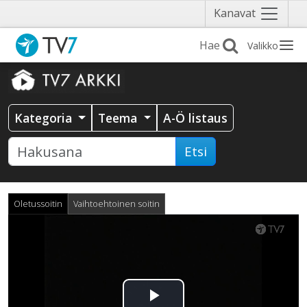
Näytä
Kanavat
valikko
Valikko
Kategoria
Teema
A-Ö listaus
Etsi
Oletussoitin
Vaihtoehtoinen soitin