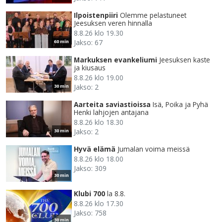
Ilpoistenpiiri
Olemme pelastuneet
Jeesuksen veren hinnalla
8.8.26 klo 19.30
Jakso: 67
60 min
Markuksen evankeliumi
Jeesuksen kaste
ja kiusaus
8.8.26 klo 19.00
Jakso: 2
30 min
Aarteita saviastioissa
Isä, Poika ja Pyhä
Henki lahjojen antajana
8.8.26 klo 18.30
Jakso: 2
30 min
Hyvä elämä
Jumalan voima meissä
8.8.26 klo 18.00
Jakso: 309
30 min
Klubi 700
la 8.8.
8.8.26 klo 17.30
Jakso: 758
30 min