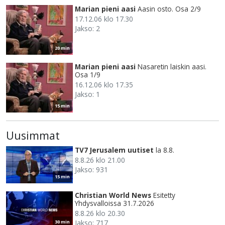
Marian pieni aasi
Aasin osto. Osa 2/9
17.12.06 klo 17.30
Jakso: 2
20 min
Marian pieni aasi
Nasaretin laiskin aasi.
Osa 1/9
16.12.06 klo 17.35
Jakso: 1
15 min
Uusimmat
TV7 Jerusalem uutiset
la 8.8.
8.8.26 klo 21.00
Jakso: 931
15 min
Christian World News
Esitetty
Yhdysvalloissa 31.7.2026
8.8.26 klo 20.30
Jakso: 717
30 min