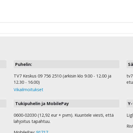
Puhelin:
Sä
TV7 Keskus 09 756 2510 (arkisin klo 9.00 - 12.00 ja
tv7
12.30 - 16.00)
etu
Vikailmoitukset
Tukipuhelin ja MobilePay
Y-
0600-02030 (12,92 eur + pvm). Kuuntele viesti, että
Lig
lahjoitus tapahtuu.
Ris
MobilePay:
91717