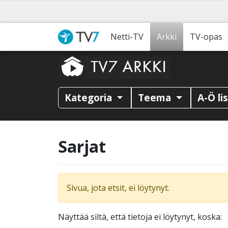
Netti-TV
Arkki
TV-opas
Kategoria
Teema
A-Ö li
Sarjat
Sivua, jota etsit, ei löytynyt.
Näyttää siltä, että tietoja ei löytynyt, koska: