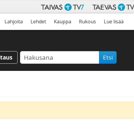
Lahjoita
Lehdet
Kauppa
Rukous
Lue lisää
staus
Etsi