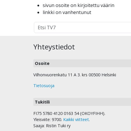
sivun osoite on kirjoitettu väärin
linkki on vanhentunut
Hakutulokset
haulle:
Yhteystiedot
Osoite
Vilhonvuorenkatu 11 A 3. krs 00500 Helsinki
Tietosuoja
Tukitili
FI75 5780 4120 0163 54 (OKOYFIHH).
Yleisviite: 9700.
Kaikki viitteet
.
Saaja: Ristin Tuki ry