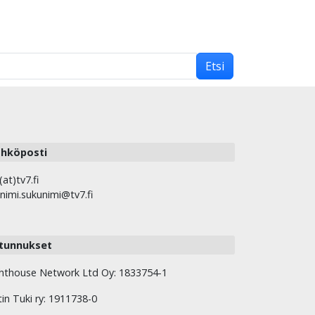
Etsi
hköposti
(at)tv7.fi
nimi.sukunimi@tv7.fi
tunnukset
hthouse Network Ltd Oy: 1833754-1
tin Tuki ry: 1911738-0