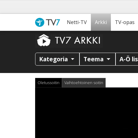
Netti-TV
Arkki
TV-opas
Kategoria
Teema
A-Ö li
Oletussoitin
Vaihtoehtoinen soitin