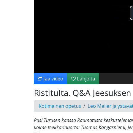
Jaa video
Lahjoita
Ristitulta. Q&A Jeesukse
Kotimainen opetus
Leo Meller ja ystävä
Pasi Turusen kanssa Raamatusta keskustelemas
kolme teekkarinuorta: Tuomas Kangasniemi, Jen