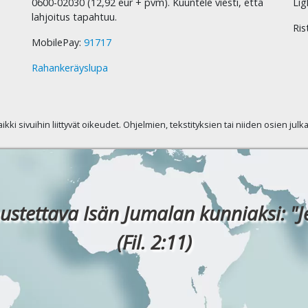
0600-02030 (12,92 eur + pvm). Kuuntele viesti, että
Lig
lahjoitus tapahtuu.
Ris
MobilePay:
91717
Rahankeräyslupa
kaikki sivuihin liittyvät oikeudet. Ohjelmien, tekstityksien tai niiden osien jul
ustettava Isän Jumalan kunniaksi: "J
(Fil. 2:11)