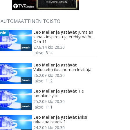
AUTOMAATTINEN TOISTO
Leo Meller ja ystävät
Jumalan
usin
sana - inspiroitu ja erehtymätön.
Osa 11
27.6.14 klo 20.30
30 min
Jakso: 814
Leo Meller ja ystävät
Valtuutettu ilosanoman levittäjä
26.2.09 klo 20.30
Jakso: 112
30 min
Leo Meller ja ystävät
Tie
Jumalan syliin
25.2.09 klo 20.30
Jakso: 111
30 min
Leo Meller ja ystävät
Miksi
rakastaa Israelia?
24.2.09 klo 20.30