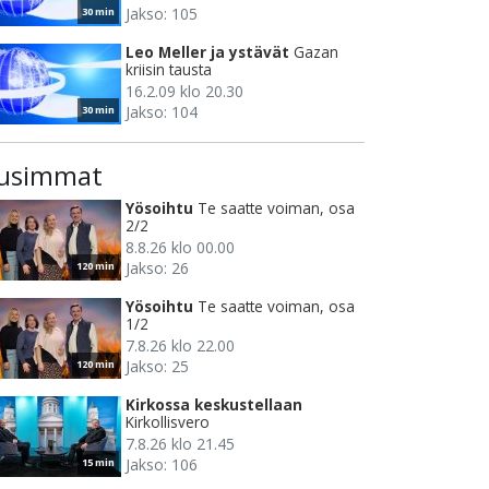
Jakso: 105
30 min
Leo Meller ja ystävät
Gazan
kriisin tausta
16.2.09 klo 20.30
Jakso: 104
30 min
usimmat
Yösoihtu
Te saatte voiman, osa
2/2
8.8.26 klo 00.00
Jakso: 26
120 min
Yösoihtu
Te saatte voiman, osa
1/2
7.8.26 klo 22.00
Jakso: 25
120 min
Kirkossa keskustellaan
Kirkollisvero
7.8.26 klo 21.45
Jakso: 106
15 min