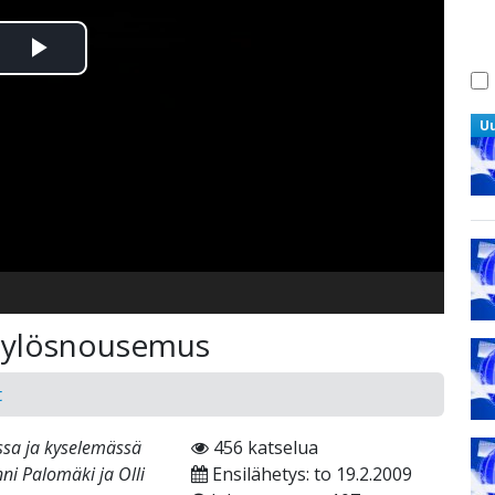
Toista
Video
U
n ylösnousemus
t
sa ja kyselemässä
456 katselua
ni Palomäki ja Olli
Ensilähetys: to 19.2.2009