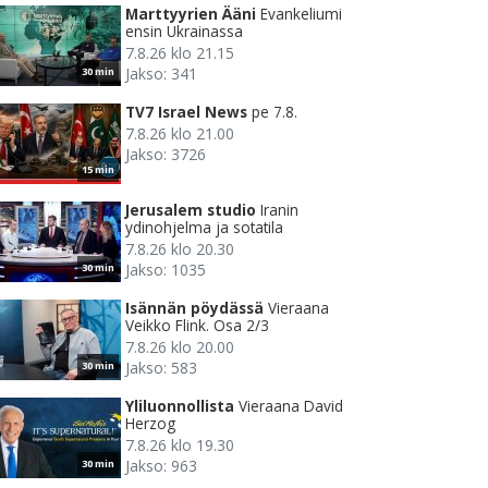
Marttyyrien Ääni
Evankeliumi
ensin Ukrainassa
7.8.26 klo 21.15
Jakso: 341
30 min
TV7 Israel News
pe 7.8.
7.8.26 klo 21.00
Jakso: 3726
15 min
Jerusalem studio
Iranin
ydinohjelma ja sotatila
7.8.26 klo 20.30
Jakso: 1035
30 min
Isännän pöydässä
Vieraana
Veikko Flink. Osa 2/3
7.8.26 klo 20.00
Jakso: 583
30 min
Yliluonnollista
Vieraana David
Herzog
7.8.26 klo 19.30
Jakso: 963
30 min