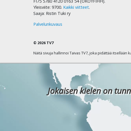
FI75 5780 4120 0163 54 (OKOYFIHH).
Yleisviite: 9700.
Kaikki viitteet
.
Saaja: Ristin Tuki ry
Palvelunkuvaus
© 2026 TV7
Näitä sivuja hallinnoi Taivas TV7, joka pidättää itsellään 
Jokaisen kielen on tunn