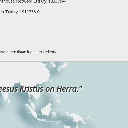
hthouse Network Ltd Oy: 1833754-1
tin Tuki ry: 1911738-0
kaiseminen ilman lupaa on kielletty.
eesus Kristus on Herra."