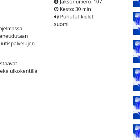
Jaksonumero: 107
Kesto: 30 min
Puhutut kielet:
suomi
hjelmassa
 paneudutaan
 uutispalvelujen
astaavat
ekä ulkokentillä