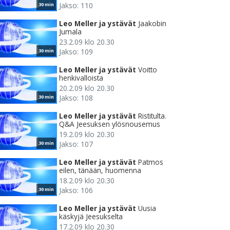
Jakso: 110
30 min
Leo Meller ja ystävät
Jaakobin
Jumala
23.2.09 klo 20.30
Jakso: 109
30 min
Leo Meller ja ystävät
Voitto
henkivalloista
20.2.09 klo 20.30
Jakso: 108
30 min
Leo Meller ja ystävät
Ristitulta.
Q&A Jeesuksen ylösnousemus
19.2.09 klo 20.30
Jakso: 107
30 min
Leo Meller ja ystävät
Patmos
eilen, tänään, huomenna
18.2.09 klo 20.30
Jakso: 106
30 min
Leo Meller ja ystävät
Uusia
käskyjä Jeesukselta
17.2.09 klo 20.30