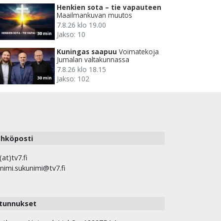
Henkien sota – tie vapauteen
Maailmankuvan muutos
7.8.26 klo 19.00
Jakso: 10
30 min
Kuningas saapuu
Voimatekoja
Jumalan valtakunnassa
7.8.26 klo 18.15
Jakso: 102
30 min
hköposti
(at)tv7.fi
nimi.sukunimi@tv7.fi
tunnukset