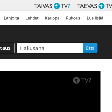
Lahjoita
Lehdet
Kauppa
Rukous
Lue lisää
staus
Etsi