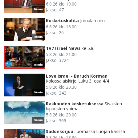
6.8.26 klo 19.00
Jakso: 47
90 min
Kosketuskohta
Jumalan nimi
6.8.26 klo 18.00
Jakso: 26
30 min
TV7 Israel News
ke 5.8.
5.8.26 klo 21.00
Jakso: 3724
15 min
Love Israel - Baruch Korman
Kolossalaiskirje. Luku 3, osa 4/4
5.8.26 klo 20.30
Jakso: 242
30 min
Rakkauden kosketuksessa
Sisäisten
lupausten voima
5.8.26 klo 20.00
Jakso: 369
30 min
Sadonkorjuu
Luomassa Luojan kanssa
5.8.26 klo 18.30