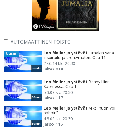
AUTOMAATTINEN TOISTO
Leo Meller ja ystävät
Jumalan sana -
Uusin
inspiroitu ja erehtymätön. Osa 11
27.6.14 klo 20.30
Jakso: 814
30 min
Leo Meller ja ystävät
Benny Hinn
Suomessa. Osa 1
5.3.09 klo 20.30
Jakso: 117
30 min
Leo Meller ja ystävät
Miksi nuori voi
pahoin?
4.3.09 klo 20.30
Jakso: 116
30 min