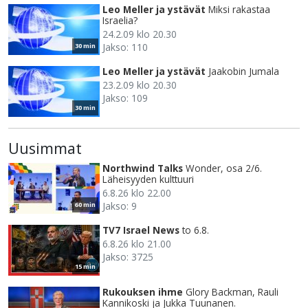
Leo Meller ja ystävät
Miksi rakastaa
Israelia?
24.2.09 klo 20.30
Jakso: 110
30 min
Leo Meller ja ystävät
Jaakobin Jumala
23.2.09 klo 20.30
Jakso: 109
30 min
Uusimmat
Northwind Talks
Wonder, osa 2/6.
Läheisyyden kulttuuri
6.8.26 klo 22.00
Jakso: 9
60 min
TV7 Israel News
to 6.8.
6.8.26 klo 21.00
Jakso: 3725
15 min
Rukouksen ihme
Glory Backman, Rauli
Kannikoski ja Jukka Tuunanen.