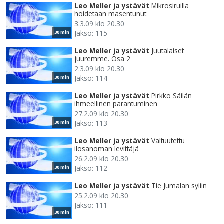
Leo Meller ja ystävät
Mikrosiruilla
hoidetaan masentunut
3.3.09 klo 20.30
Jakso: 115
30 min
Leo Meller ja ystävät
Juutalaiset
juuremme. Osa 2
2.3.09 klo 20.30
Jakso: 114
30 min
Leo Meller ja ystävät
Pirkko Säilän
ihmeellinen parantuminen
27.2.09 klo 20.30
Jakso: 113
30 min
Leo Meller ja ystävät
Valtuutettu
ilosanoman levittäjä
26.2.09 klo 20.30
Jakso: 112
30 min
Leo Meller ja ystävät
Tie Jumalan syliin
25.2.09 klo 20.30
Jakso: 111
30 min