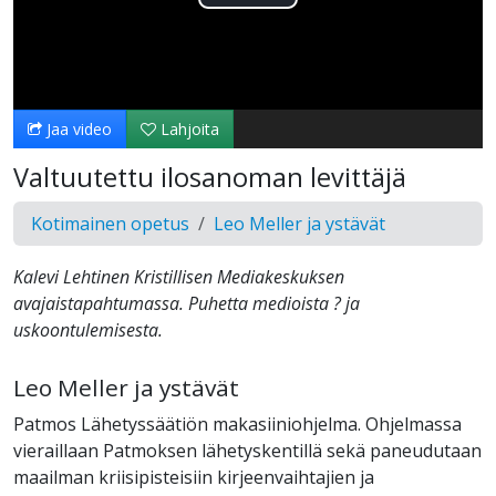
Toista
Video
Jaa video
Lahjoita
Valtuutettu ilosanoman levittäjä
Kotimainen opetus
Leo Meller ja ystävät
Kalevi Lehtinen Kristillisen Mediakeskuksen
avajaistapahtumassa. Puhetta medioista ? ja
uskoontulemisesta.
Leo Meller ja ystävät
Patmos Lähetyssäätiön makasiiniohjelma. Ohjelmassa
vieraillaan Patmoksen lähetyskentillä sekä paneudutaan
maailman kriisipisteisiin kirjeenvaihtajien ja