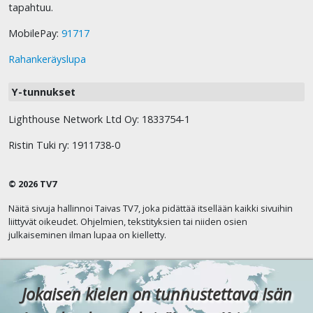
tapahtuu.
MobilePay:
91717
Rahankeräyslupa
Y-tunnukset
Lighthouse Network Ltd Oy: 1833754-1
Ristin Tuki ry: 1911738-0
© 2026 TV7
Näitä sivuja hallinnoi Taivas TV7, joka pidättää itsellään kaikki sivuihin
liittyvät oikeudet. Ohjelmien, tekstityksien tai niiden osien
julkaiseminen ilman lupaa on kielletty.
Jokaisen kielen on tunnustettava Isän