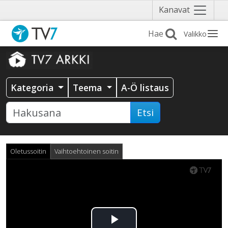
Näytä
Kanavat
valikko
Valikko
Kategoria
Teema
A-Ö listaus
Etsi
Oletussoitin
Vaihtoehtoinen soitin