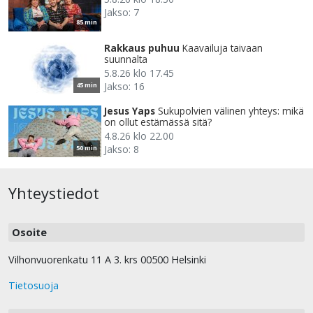
Jakso: 7
85 min
Rakkaus puhuu
Kaavailuja taivaan
suunnalta
5.8.26 klo 17.45
Jakso: 16
45 min
Jesus Yaps
Sukupolvien välinen yhteys: mikä
on ollut estämässä sitä?
4.8.26 klo 22.00
Jakso: 8
50 min
Yhteystiedot
Osoite
Vilhonvuorenkatu 11 A 3. krs 00500 Helsinki
Tietosuoja