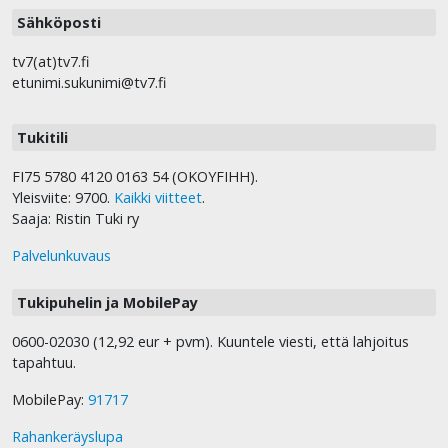
Sähköposti
tv7(at)tv7.fi
etunimi.sukunimi@tv7.fi
Tukitili
FI75 5780 4120 0163 54 (OKOYFIHH).
Yleisviite: 9700.
Kaikki viitteet
.
Saaja: Ristin Tuki ry
Palvelunkuvaus
Tukipuhelin ja MobilePay
0600-02030 (12,92 eur + pvm). Kuuntele viesti, että lahjoitus
tapahtuu.
MobilePay:
91717
Rahankeräyslupa