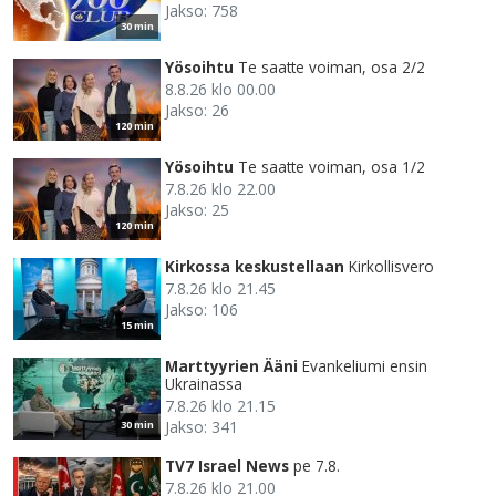
Jakso: 758
30 min
Yösoihtu
Te saatte voiman, osa 2/2
8.8.26 klo 00.00
Jakso: 26
120 min
Yösoihtu
Te saatte voiman, osa 1/2
7.8.26 klo 22.00
Jakso: 25
120 min
Kirkossa keskustellaan
Kirkollisvero
7.8.26 klo 21.45
Jakso: 106
15 min
Marttyyrien Ääni
Evankeliumi ensin
Ukrainassa
7.8.26 klo 21.15
Jakso: 341
30 min
TV7 Israel News
pe 7.8.
7.8.26 klo 21.00