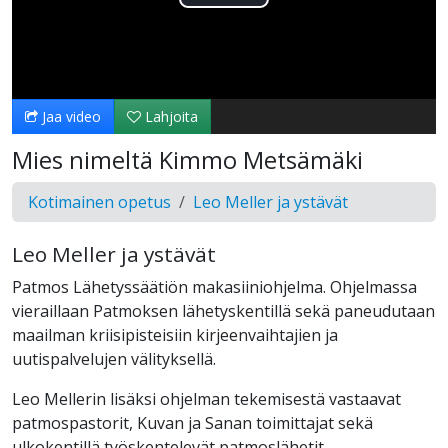
Toista
Video
Jaa video
Lahjoita
Mies nimeltä Kimmo Metsämäki
Kotimainen opetus
Leo Meller ja ystävät
Leo Meller ja ystävät
Patmos Lähetyssäätiön makasiiniohjelma. Ohjelmassa
vieraillaan Patmoksen lähetyskentillä sekä paneudutaan
maailman kriisipisteisiin kirjeenvaihtajien ja
uutispalvelujen välityksellä.
Leo Mellerin lisäksi ohjelman tekemisestä vastaavat
patmospastorit, Kuvan ja Sanan toimittajat sekä
ulkokentillä työskentelevät patmoslähetit.