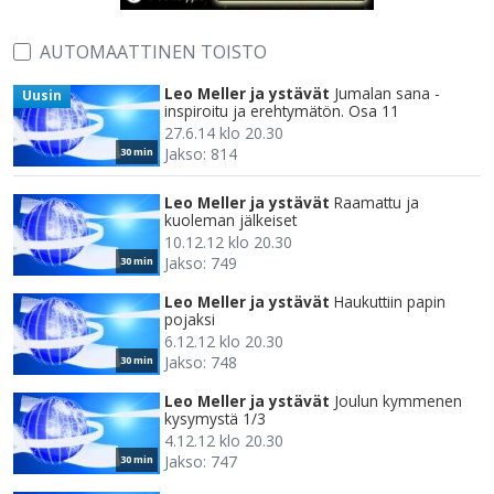
AUTOMAATTINEN TOISTO
Leo Meller ja ystävät
Jumalan sana -
Uusin
inspiroitu ja erehtymätön. Osa 11
27.6.14 klo 20.30
Jakso: 814
30 min
Leo Meller ja ystävät
Raamattu ja
kuoleman jälkeiset
10.12.12 klo 20.30
Jakso: 749
30 min
Leo Meller ja ystävät
Haukuttiin papin
pojaksi
6.12.12 klo 20.30
Jakso: 748
30 min
Leo Meller ja ystävät
Joulun kymmenen
kysymystä 1/3
4.12.12 klo 20.30
Jakso: 747
30 min