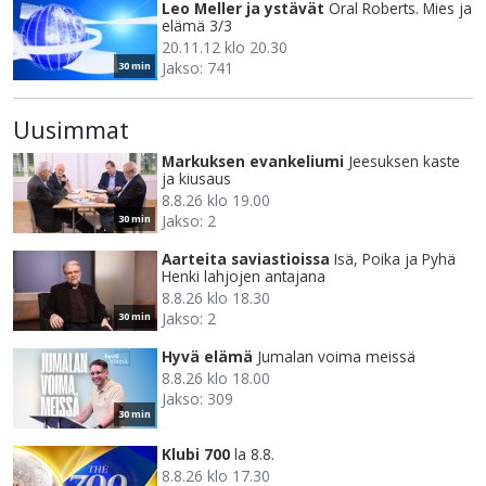
Leo Meller ja ystävät
Oral Roberts. Mies ja
elämä 3/3
20.11.12 klo 20.30
Jakso: 741
30 min
Uusimmat
Markuksen evankeliumi
Jeesuksen kaste
ja kiusaus
8.8.26 klo 19.00
Jakso: 2
30 min
Aarteita saviastioissa
Isä, Poika ja Pyhä
Henki lahjojen antajana
8.8.26 klo 18.30
Jakso: 2
30 min
Hyvä elämä
Jumalan voima meissä
8.8.26 klo 18.00
Jakso: 309
30 min
Klubi 700
la 8.8.
8.8.26 klo 17.30