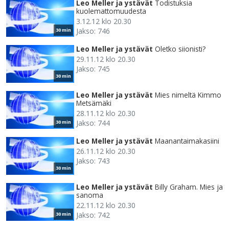
Leo Meller ja ystävät
Todistuksia
kuolemattomuudesta
3.12.12 klo 20.30
Jakso: 746
30 min
Leo Meller ja ystävät
Oletko siionisti?
29.11.12 klo 20.30
Jakso: 745
30 min
Leo Meller ja ystävät
Mies nimeltä Kimmo
Metsämäki
28.11.12 klo 20.30
Jakso: 744
30 min
Leo Meller ja ystävät
Maanantaimakasiini
26.11.12 klo 20.30
Jakso: 743
30 min
Leo Meller ja ystävät
Billy Graham. Mies ja
sanoma
22.11.12 klo 20.30
Jakso: 742
30 min