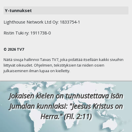
Y-tunnukset
Lighthouse Network Ltd Oy: 1833754-1
Ristin Tuki ry: 1911738-0
© 2026 TV7
Näitä sivuja hallinnoi Taivas TV7, joka pidättää itsellään kaikki sivuihin
liittyvät oikeudet. Ohjelmien, tekstityksien tai niiden osien
julkaiseminen ilman lupaa on kielletty.
Jokaisen kielen on tunnustettava Isän
Jumalan kunniaksi: "Jeesus Kristus on
Herra." (Fil. 2:11)