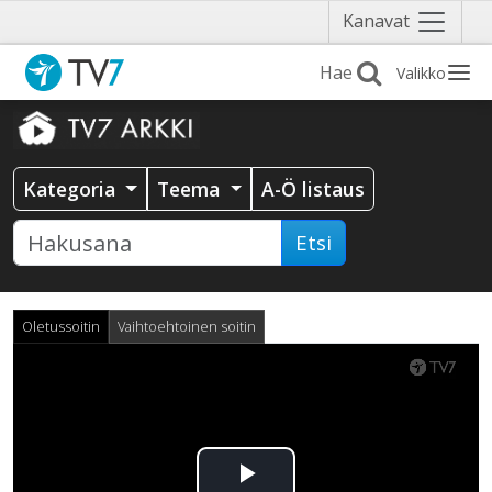
Näytä
Kanavat
valikko
Valikko
Kategoria
Teema
A-Ö listaus
Etsi
Oletussoitin
Vaihtoehtoinen soitin