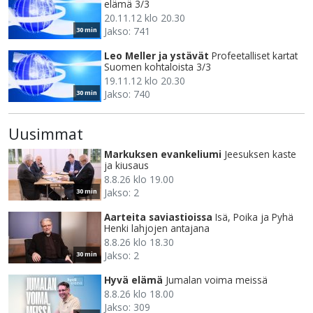
elämä 3/3
20.11.12 klo 20.30
Jakso: 741
30 min
Leo Meller ja ystävät
Profeetalliset kartat
Suomen kohtaloista 3/3
19.11.12 klo 20.30
Jakso: 740
30 min
Uusimmat
Markuksen evankeliumi
Jeesuksen kaste
ja kiusaus
8.8.26 klo 19.00
Jakso: 2
30 min
Aarteita saviastioissa
Isä, Poika ja Pyhä
Henki lahjojen antajana
8.8.26 klo 18.30
Jakso: 2
30 min
Hyvä elämä
Jumalan voima meissä
8.8.26 klo 18.00
Jakso: 309