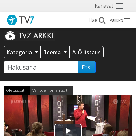
Näytä
Kanavat
valikko
Valikko
Kategoria
Teema
A-Ö listaus
Etsi
Oletussoitin
Vaihtoehtoinen soitin