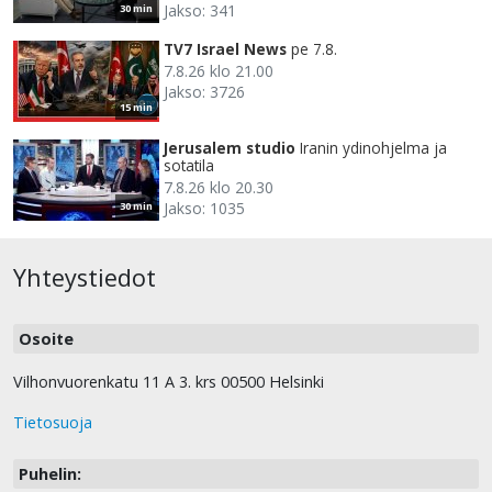
Jakso: 341
30 min
TV7 Israel News
pe 7.8.
7.8.26 klo 21.00
Jakso: 3726
15 min
Jerusalem studio
Iranin ydinohjelma ja
sotatila
7.8.26 klo 20.30
Jakso: 1035
30 min
Yhteystiedot
Osoite
Vilhonvuorenkatu 11 A 3. krs 00500 Helsinki
Tietosuoja
Puhelin: