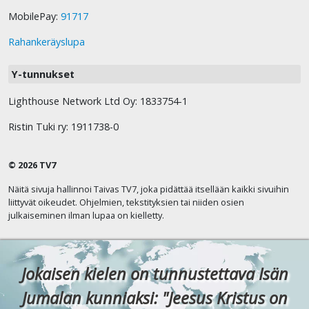
MobilePay:
91717
Rahankeräyslupa
Y-tunnukset
Lighthouse Network Ltd Oy: 1833754-1
Ristin Tuki ry: 1911738-0
© 2026 TV7
Näitä sivuja hallinnoi Taivas TV7, joka pidättää itsellään kaikki sivuihin
liittyvät oikeudet. Ohjelmien, tekstityksien tai niiden osien
julkaiseminen ilman lupaa on kielletty.
Jokaisen kielen on tunnustettava Isän
Jumalan kunniaksi: "Jeesus Kristus on