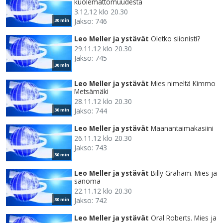
kuolemattomuudesta
3.12.12 klo 20.30
Jakso: 746
30 min
Leo Meller ja ystävät
Oletko siionisti?
29.11.12 klo 20.30
Jakso: 745
30 min
Leo Meller ja ystävät
Mies nimeltä Kimmo
Metsämäki
28.11.12 klo 20.30
Jakso: 744
30 min
Leo Meller ja ystävät
Maanantaimakasiini
26.11.12 klo 20.30
Jakso: 743
30 min
Leo Meller ja ystävät
Billy Graham. Mies ja
sanoma
22.11.12 klo 20.30
Jakso: 742
30 min
Leo Meller ja ystävät
Oral Roberts. Mies ja