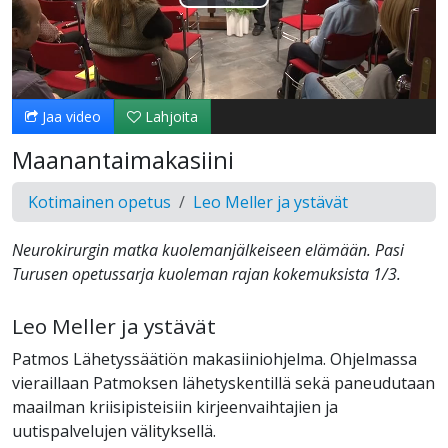
Toista
Video
Jaa video
Lahjoita
Maanantaimakasiini
Kotimainen opetus
Leo Meller ja ystävät
Neurokirurgin matka kuolemanjälkeiseen elämään. Pasi
Turusen opetussarja kuoleman rajan kokemuksista 1/3.
Leo Meller ja ystävät
Patmos Lähetyssäätiön makasiiniohjelma. Ohjelmassa
vieraillaan Patmoksen lähetyskentillä sekä paneudutaan
maailman kriisipisteisiin kirjeenvaihtajien ja
uutispalvelujen välityksellä.