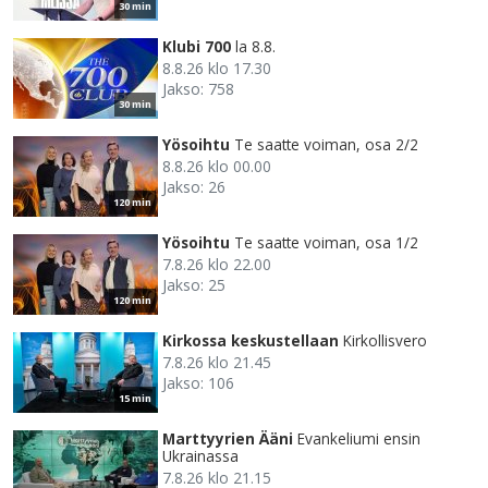
30 min
Klubi 700
la 8.8.
8.8.26 klo 17.30
Jakso: 758
30 min
Yösoihtu
Te saatte voiman, osa 2/2
8.8.26 klo 00.00
Jakso: 26
120 min
Yösoihtu
Te saatte voiman, osa 1/2
7.8.26 klo 22.00
Jakso: 25
120 min
Kirkossa keskustellaan
Kirkollisvero
7.8.26 klo 21.45
Jakso: 106
15 min
Marttyyrien Ääni
Evankeliumi ensin
Ukrainassa
7.8.26 klo 21.15