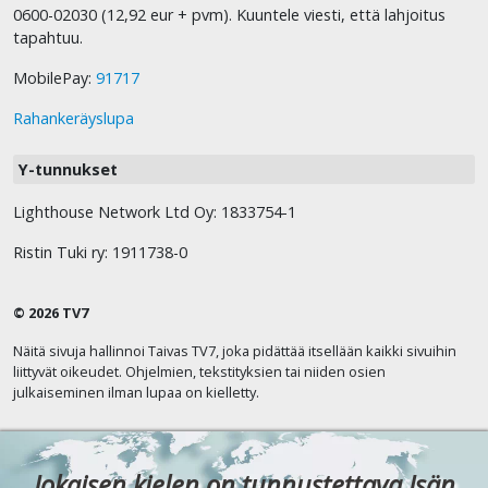
0600-02030 (12,92 eur + pvm). Kuuntele viesti, että lahjoitus
tapahtuu.
MobilePay:
91717
Rahankeräyslupa
Y-tunnukset
Lighthouse Network Ltd Oy: 1833754-1
Ristin Tuki ry: 1911738-0
© 2026 TV7
Näitä sivuja hallinnoi Taivas TV7, joka pidättää itsellään kaikki sivuihin
liittyvät oikeudet. Ohjelmien, tekstityksien tai niiden osien
julkaiseminen ilman lupaa on kielletty.
Jokaisen kielen on tunnustettava Isän