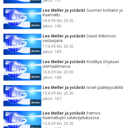
Jakso: 191
Leo Meller ja ystävät
Suomen kohtalot ja
Raamattu
18.6.09 klo 20.30
Jakso: 190
30 min
Leo Meller ja ystävät
David Wilkerson
vastaajana
17.6.09 klo 20.30
Jakso: 189
30 min
Leo Meller ja ystävät
Kristittyä ohjataan
unimaailmassa
16.6.09 klo 20.30
Jakso: 188
30 min
Leo Meller ja ystävät
Israel päätepysäkillä
15.6.09 klo 20.30
Jakso: 187
30 min
Leo Meller ja ystävät
Patmos
Raamattujen salakuljetuksessa
12.6.09 klo 20.30