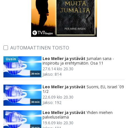
AUTOMAATTINEN TOISTO
Leo Meller ja ystävät
Jumalan sana -
Uusin
inspiroitu ja erehtymätön. Osa 11
27.6.14 klo 20.30
Jakso: 814
30 min
Leo Meller ja ystävät
Suomi, EU, Israel ´09
1/2
22.6.09 klo 20.30
Jakso: 192
30 min
Leo Meller ja ystävät
Yhden miehen
palveluselämä
19.6.09 klo 20.30
30 min