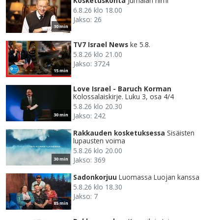
Kosketuskohta
Jumalan nimi
6.8.26 klo 18.00
Jakso: 26
30 min
TV7 Israel News
ke 5.8.
5.8.26 klo 21.00
Jakso: 3724
15 min
Love Israel - Baruch Korman
Kolossalaiskirje. Luku 3, osa 4/4
5.8.26 klo 20.30
Jakso: 242
30 min
Rakkauden kosketuksessa
Sisäisten
lupausten voima
5.8.26 klo 20.00
Jakso: 369
30 min
Sadonkorjuu
Luomassa Luojan kanssa
5.8.26 klo 18.30
Jakso: 7
85 min