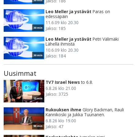
Jakso: 186
30 min
Leo Meller ja ystävät
Paras on
edessäpäin
11.6.09 klo 20.30
Jakso: 185
30 min
Leo Meller ja ystävät
Petri Välimäki
Lähellä ihmistä
10.6.09 klo 20.30
Jakso: 184
30 min
Uusimmat
TV7 Israel News
to 6.8.
6.8.26 klo 21.00
Jakso: 3725
15 min
Rukouksen ihme
Glory Backman, Rauli
Kannikoski ja Jukka Tuunanen.
6.8.26 klo 19.00
Jakso: 47
90 min