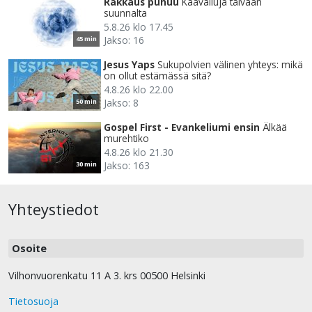
Rakkaus puhuu
Kaavailuja taivaan
suunnalta
5.8.26 klo 17.45
Jakso: 16
45 min
Jesus Yaps
Sukupolvien välinen yhteys: mikä
on ollut estämässä sitä?
4.8.26 klo 22.00
Jakso: 8
50 min
Gospel First - Evankeliumi ensin
Älkää
murehtiko
4.8.26 klo 21.30
Jakso: 163
30 min
Yhteystiedot
Osoite
Vilhonvuorenkatu 11 A 3. krs 00500 Helsinki
Tietosuoja