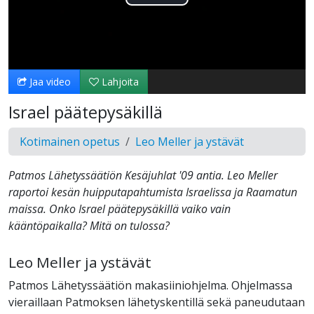
Toista
Video
Jaa video
Lahjoita
Israel päätepysäkillä
Kotimainen opetus
Leo Meller ja ystävät
Patmos Lähetyssäätiön Kesäjuhlat '09 antia. Leo Meller
raportoi kesän huipputapahtumista Israelissa ja Raamatun
maissa. Onko Israel päätepysäkillä vaiko vain
kääntöpaikalla? Mitä on tulossa?
Leo Meller ja ystävät
Patmos Lähetyssäätiön makasiiniohjelma. Ohjelmassa
vieraillaan Patmoksen lähetyskentillä sekä paneudutaan