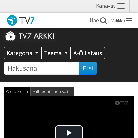
Näytä
Kanavat
valikko
Valikko
Kategoria
Teema
A-Ö listaus
Etsi
Oletussoitin
Vaihtoehtoinen soitin