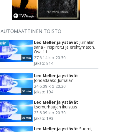
AUTOMAATTINEN TOISTO
Leo Meller ja ystävät
Jumalan
usin
sana - inspiroitu ja erehtymätön.
Osa 11
27.6.14 klo 20.30
30 min
Jakso: 814
Leo Meller ja ystävät
Johdattaako Jumala?
24.6.09 klo 20.30
Jakso: 194
30 min
Leo Meller ja ystävät
Itsemurhaajan ikuisuus
23.6.09 klo 20.30
Jakso: 193
30 min
Leo Meller ja ystävät
Suomi,