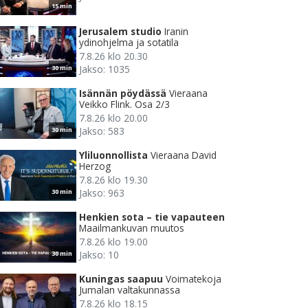
15 min
Jerusalem studio
Iranin
ydinohjelma ja sotatila
7.8.26 klo 20.30
Jakso: 1035
30 min
Isännän pöydässä
Vieraana
Veikko Flink. Osa 2/3
7.8.26 klo 20.00
Jakso: 583
30 min
Yliluonnollista
Vieraana David
Herzog
7.8.26 klo 19.30
Jakso: 963
30 min
Henkien sota – tie vapauteen
Maailmankuvan muutos
7.8.26 klo 19.00
Jakso: 10
30 min
Kuningas saapuu
Voimatekoja
Jumalan valtakunnassa
7.8.26 klo 18.15