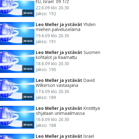
EU, Israel ´09 1/2
22.6.09 klo 20.30
Jakso: 192
30 min
Leo Meller ja ystävät
Yhden
miehen palveluselämä
19.6.09 klo 20.30
Jakso: 191
30 min
Leo Meller ja ystävät
Suomen
kohtalot ja Raamattu
18.6.09 klo 20.30
Jakso: 190
30 min
Leo Meller ja ystävät
David
Wilkerson vastaajana
17.6.09 klo 20.30
Jakso: 189
30 min
Leo Meller ja ystävät
Kristittyä
ohjataan unimaailmassa
16.6.09 klo 20.30
Jakso: 188
30 min
Leo Meller ja ystävät
Israel