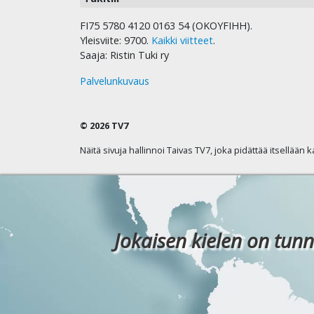
FI75 5780 4120 0163 54 (OKOYFIHH).
Yleisviite: 9700.
Kaikki viitteet
.
Saaja: Ristin Tuki ry
Palvelunkuvaus
© 2026 TV7
Näitä sivuja hallinnoi Taivas TV7, joka pidättää itsellään 
Jokaisen kielen on tunn