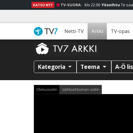
TV-SUORA:
klo 22.00
Yösoihtu
Te saa
KATSO NYT
Netti-TV
Arkki
TV-opas
Kategoria
Teema
A-Ö li
Oletussoitin
Vaihtoehtoinen soitin