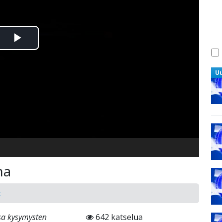
Toista
Video
U
na
t
sa kysymysten
642 katselua