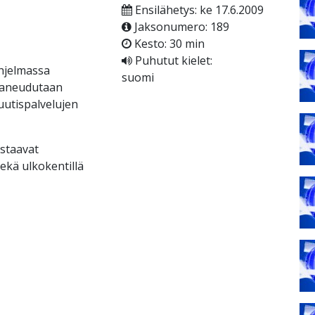
Ensilähetys: ke 17.6.2009
Jaksonumero: 189
Kesto: 30 min
Puhutut kielet:
hjelmassa
suomi
 paneudutaan
 uutispalvelujen
astaavat
ekä ulkokentillä