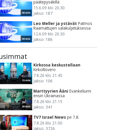
päätepysäkillä
15.6.09 klo 20.30
Jakso: 187
30 min
Leo Meller ja ystävät
Patmos
Raamattujen salakuljetuksessa
12.6.09 klo 20.30
Jakso: 186
30 min
usimmat
Kirkossa keskustellaan
Kirkollisvero
7.8.26 klo 21.45
Jakso: 106
15 min
Marttyyrien Ääni
Evankeliumi
ensin Ukrainassa
7.8.26 klo 21.15
Jakso: 341
30 min
TV7 Israel News
pe 7.8.
7.8.26 klo 21.00
Jakso: 3726