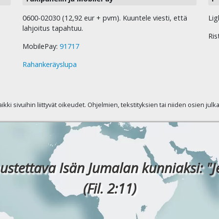
0600-02030 (12,92 eur + pvm). Kuuntele viesti, että
Lig
lahjoitus tapahtuu.
Ris
MobilePay:
91717
Rahankeräyslupa
kaikki sivuihin liittyvät oikeudet. Ohjelmien, tekstityksien tai niiden osien jul
ustettava Isän Jumalan kunniaksi: "J
(Fil. 2:11)