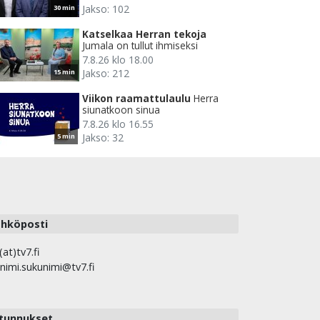
Jakso: 102
30 min
Katselkaa Herran tekoja
Jumala on tullut ihmiseksi
7.8.26 klo 18.00
Jakso: 212
15 min
Viikon raamattulaulu
Herra
siunatkoon sinua
7.8.26 klo 16.55
Jakso: 32
5 min
hköposti
(at)tv7.fi
nimi.sukunimi@tv7.fi
tunnukset