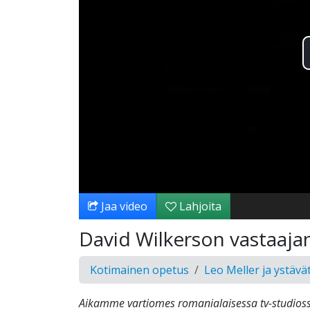
Jaa video
Lahjoita
David Wilkerson vastaaja
Kotimainen opetus
Leo Meller ja ystävä
Aikamme vartiomes romanialaisessa tv-studios