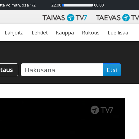
tte voiman, osa 1/2
22.00
00.00
5%
Lahjoita
Lehdet
Kauppa
Rukous
Lue lisää
staus
Etsi