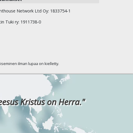
hthouse Network Ltd Oy: 1833754-1
tin Tuki ry: 1911738-0
kaiseminen ilman lupaa on kielletty.
eesus Kristus on Herra."