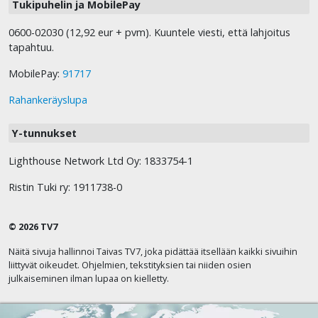
Tukipuhelin ja MobilePay
0600-02030 (12,92 eur + pvm). Kuuntele viesti, että lahjoitus
tapahtuu.
MobilePay:
91717
Rahankeräyslupa
Y-tunnukset
Lighthouse Network Ltd Oy: 1833754-1
Ristin Tuki ry: 1911738-0
© 2026 TV7
Näitä sivuja hallinnoi Taivas TV7, joka pidättää itsellään kaikki sivuihin
liittyvät oikeudet. Ohjelmien, tekstityksien tai niiden osien
julkaiseminen ilman lupaa on kielletty.