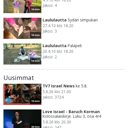
Jakso: 4
10 min
Laululautta
Sydän simpukan
27.4.10 klo 18.20
Jakso: 3
10 min
Laululautta
Palapeli
20.4.10 klo 18.20
Jakso: 2
10 min
Uusimmat
TV7 Israel News
ke 5.8.
5.8.26 klo 21.00
Jakso: 3724
15 min
Love Israel - Baruch Korman
Kolossalaiskirje. Luku 3, osa 4/4
5.8.26 klo 20.30
Jakso: 242
30 min