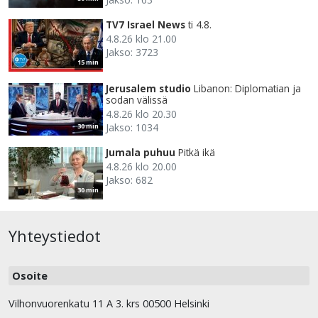
TV7 Israel News
ti 4.8.
4.8.26 klo 21.00
Jakso: 3723
15 min
Jerusalem studio
Libanon: Diplomatian ja
sodan välissä
4.8.26 klo 20.30
Jakso: 1034
30 min
Jumala puhuu
Pitkä ikä
4.8.26 klo 20.00
Jakso: 682
30 min
Yhteystiedot
Osoite
Vilhonvuorenkatu 11 A 3. krs 00500 Helsinki