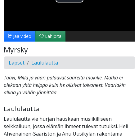
Toista
Video
Jaa video
Lahjoita
Myrsky
Lapset
Laululautta
Taavi, Milla ja vaari palaavat saarelta mökille. Matka ei
olekaan yhtä helppo kuin he olisivat toivoneet. Vaariakin
alkaa jo vähän jännittää.
Laululautta
Laululautta vie hurjan hauskaan musiikilliseen
seikkailuun, jossa elämän ihmeet tulevat tutuiksi. Heli
Ahvenainen-Saariston ja Anu Uusikylän rakentama