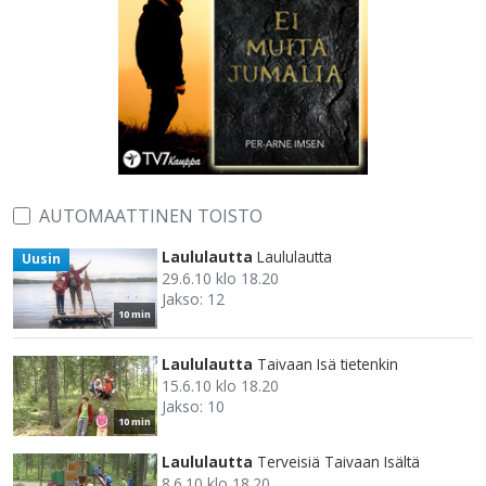
AUTOMAATTINEN TOISTO
Laululautta
Laululautta
Uusin
29.6.10 klo 18.20
Jakso: 12
10 min
Laululautta
Taivaan Isä tietenkin
15.6.10 klo 18.20
Jakso: 10
10 min
Laululautta
Terveisiä Taivaan Isältä
8.6.10 klo 18.20