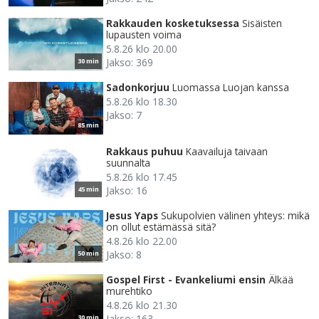
Rakkauden kosketuksessa
Sisäisten
lupausten voima
5.8.26 klo 20.00
Jakso: 369
30 min
Sadonkorjuu
Luomassa Luojan kanssa
5.8.26 klo 18.30
Jakso: 7
85 min
Rakkaus puhuu
Kaavailuja taivaan
suunnalta
5.8.26 klo 17.45
Jakso: 16
45 min
Jesus Yaps
Sukupolvien välinen yhteys: mikä
on ollut estämässä sitä?
4.8.26 klo 22.00
Jakso: 8
50 min
Gospel First - Evankeliumi ensin
Älkää
murehtiko
4.8.26 klo 21.30
Jakso: 163
30 min