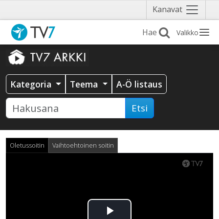
Näytä
Kanavat
valikko
Valikko
Kategoria
Teema
A-Ö listaus
Etsi
Oletussoitin
Vaihtoehtoinen soitin