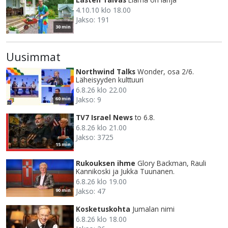
4.10.10 klo 18.00
Jakso: 191
30 min
Uusimmat
Northwind Talks
Wonder, osa 2/6.
Läheisyyden kulttuuri
6.8.26 klo 22.00
Jakso: 9
60 min
TV7 Israel News
to 6.8.
6.8.26 klo 21.00
Jakso: 3725
15 min
Rukouksen ihme
Glory Backman, Rauli
Kannikoski ja Jukka Tuunanen.
6.8.26 klo 19.00
Jakso: 47
90 min
Kosketuskohta
Jumalan nimi
6.8.26 klo 18.00