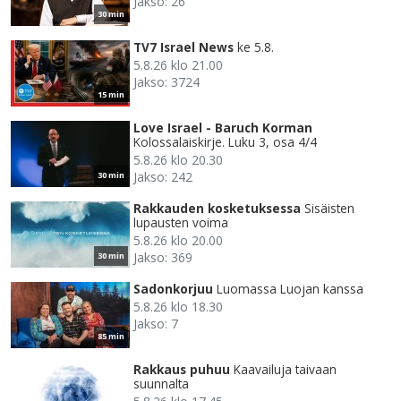
Jakso: 26
30 min
TV7 Israel News
ke 5.8.
5.8.26 klo 21.00
Jakso: 3724
15 min
Love Israel - Baruch Korman
Kolossalaiskirje. Luku 3, osa 4/4
5.8.26 klo 20.30
Jakso: 242
30 min
Rakkauden kosketuksessa
Sisäisten
lupausten voima
5.8.26 klo 20.00
Jakso: 369
30 min
Sadonkorjuu
Luomassa Luojan kanssa
5.8.26 klo 18.30
Jakso: 7
85 min
Rakkaus puhuu
Kaavailuja taivaan
suunnalta