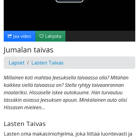
Toista
Video
Jaa video
Lahjoita
Jumalan taivas
Lapset
Lasten Taivas
Millainen koti mahtaa Jeesuksella taivaassa olla? Mitähän
kaikkea siellä taivaassa on? Stella ryhtyy taivaanrannan
maalariksi. Hissaselle iskee autokuume. Hän turvautuu
tässäkin asiassa Jeesuksen apuun. Minkälainen auto olisi
Hissasen mieleen...
Lasten Taivas
Lasten oma makasiiniohjelma, joka liittää luontevasti ja