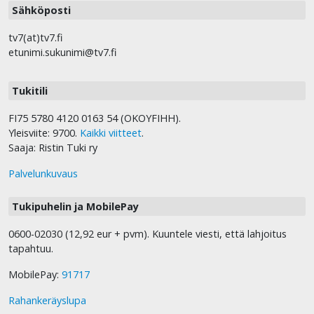
Sähköposti
tv7(at)tv7.fi
etunimi.sukunimi@tv7.fi
Tukitili
FI75 5780 4120 0163 54 (OKOYFIHH).
Yleisviite: 9700.
Kaikki viitteet
.
Saaja: Ristin Tuki ry
Palvelunkuvaus
Tukipuhelin ja MobilePay
0600-02030 (12,92 eur + pvm). Kuuntele viesti, että lahjoitus
tapahtuu.
MobilePay:
91717
Rahankeräyslupa