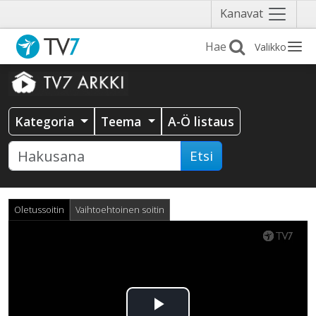
Näytä
Kanavat
valikko
Valikko
Kategoria
Teema
A-Ö listaus
Etsi
Oletussoitin
Vaihtoehtoinen soitin