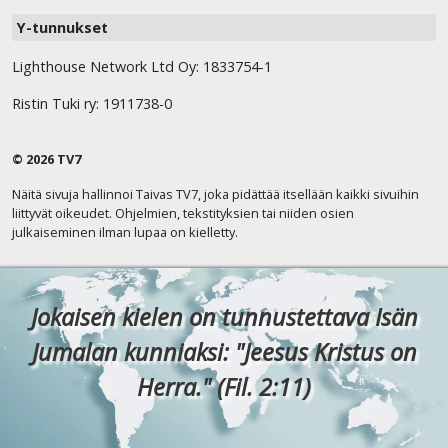
Y-tunnukset
Lighthouse Network Ltd Oy: 1833754-1
Ristin Tuki ry: 1911738-0
© 2026 TV7
Näitä sivuja hallinnoi Taivas TV7, joka pidättää itsellään kaikki sivuihin
liittyvät oikeudet. Ohjelmien, tekstityksien tai niiden osien
julkaiseminen ilman lupaa on kielletty.
Jokaisen kielen on tunnustettava Isän
Jumalan kunniaksi: "Jeesus Kristus on
Herra." (Fil. 2:11)