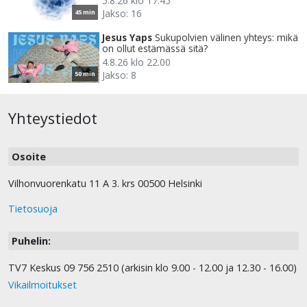
5.8.26 klo 17.45
Jakso: 16
45 min
Jesus Yaps
Sukupolvien välinen yhteys: mikä
on ollut estämässä sitä?
4.8.26 klo 22.00
Jakso: 8
50 min
Yhteystiedot
Osoite
Vilhonvuorenkatu 11 A 3. krs 00500 Helsinki
Tietosuoja
Puhelin:
TV7 Keskus 09 756 2510 (arkisin klo 9.00 - 12.00 ja 12.30 - 16.00)
Vikailmoitukset