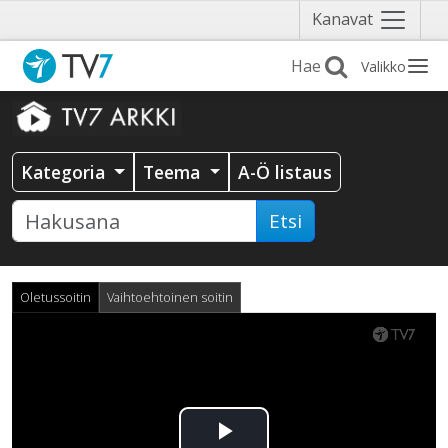
Näytä
Kanavat
valikko
Valikko
Kategoria
Teema
A-Ö listaus
Etsi
Oletussoitin
Vaihtoehtoinen soitin