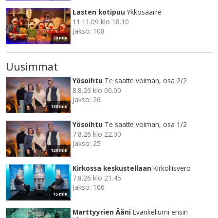
Lasten kotipuu
Ykkösaarre
11.11.09 klo 18.10
Jakso: 108
20 min
Uusimmat
Yösoihtu
Te saatte voiman, osa 2/2
8.8.26 klo 00.00
Jakso: 26
120 min
Yösoihtu
Te saatte voiman, osa 1/2
7.8.26 klo 22.00
Jakso: 25
120 min
Kirkossa keskustellaan
Kirkollisvero
7.8.26 klo 21.45
Jakso: 106
15 min
Marttyyrien Ääni
Evankeliumi ensin