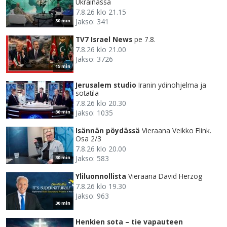
Ukrainassa
7.8.26 klo 21.15
Jakso: 341
30 min
TV7 Israel News
pe 7.8.
7.8.26 klo 21.00
Jakso: 3726
15 min
Jerusalem studio
Iranin ydinohjelma ja
sotatila
7.8.26 klo 20.30
Jakso: 1035
30 min
Isännän pöydässä
Vieraana Veikko Flink.
Osa 2/3
7.8.26 klo 20.00
Jakso: 583
30 min
Yliluonnollista
Vieraana David Herzog
7.8.26 klo 19.30
Jakso: 963
30 min
Henkien sota – tie vapauteen