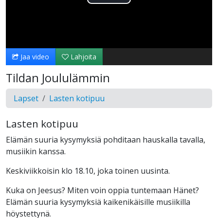
Toista
Video
Jaa video
Lahjoita
Tildan Joululämmin
Lapset
Lasten kotipuu
Lasten kotipuu
Elämän suuria kysymyksiä pohditaan hauskalla tavalla,
musiikin kanssa.
Keskiviikkoisin klo 18.10, joka toinen uusinta.
Kuka on Jeesus? Miten voin oppia tuntemaan Hänet?
Elämän suuria kysymyksiä kaikenikäisille musiikilla
höystettynä.