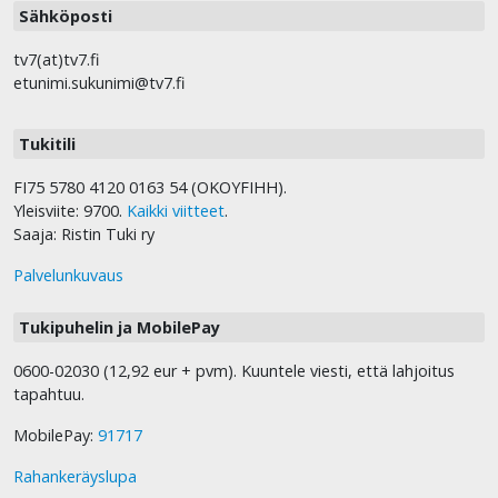
Sähköposti
tv7(at)tv7.fi
etunimi.sukunimi@tv7.fi
Tukitili
FI75 5780 4120 0163 54 (OKOYFIHH).
Yleisviite: 9700.
Kaikki viitteet
.
Saaja: Ristin Tuki ry
Palvelunkuvaus
Tukipuhelin ja MobilePay
0600-02030 (12,92 eur + pvm). Kuuntele viesti, että lahjoitus
tapahtuu.
MobilePay:
91717
Rahankeräyslupa