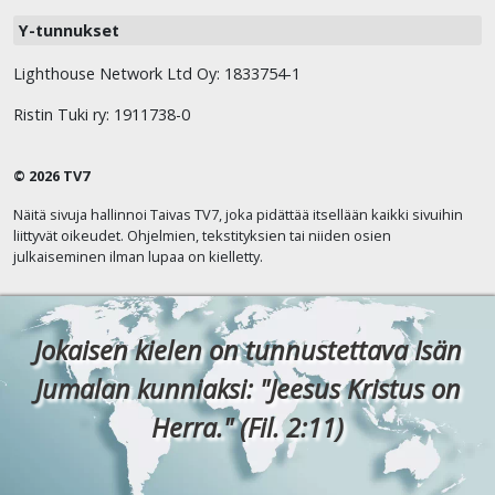
Y-tunnukset
Lighthouse Network Ltd Oy: 1833754-1
Ristin Tuki ry: 1911738-0
© 2026 TV7
Näitä sivuja hallinnoi Taivas TV7, joka pidättää itsellään kaikki sivuihin
liittyvät oikeudet. Ohjelmien, tekstityksien tai niiden osien
julkaiseminen ilman lupaa on kielletty.
Jokaisen kielen on tunnustettava Isän
Jumalan kunniaksi: "Jeesus Kristus on
Herra." (Fil. 2:11)