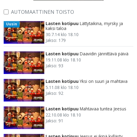
AUTOMAATTINEN TOISTO
Lasten kotipuu
Lättytaikina, myrsky ja
Uusin
kaksi taloa
30.7.14 klo 18.10
Jakso: 179
20 min
Lasten kotipuu
Daavidin jännittävä päivä
19.11.08 klo 18.10
Jakso: 93
20 min
Lasten kotipuu
Yksi on suuri ja mahtava
5.11.08 klo 18.10
Jakso: 92
20 min
Lasten kotipuu
Mahtavaa tuntea Jeesus
22.10.08 klo 18.10
Jakso: 91
20 min
Lasten kotipuu
Jeesus ei ikinä kyllästy