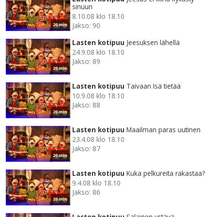
sinuun
8.10.08 klo 18.10
Jakso: 90
20 min
Lasten kotipuu
Jeesuksen lähellä
24.9.08 klo 18.10
Jakso: 89
20 min
Lasten kotipuu
Taivaan Isä tietää
10.9.08 klo 18.10
Jakso: 88
20 min
Lasten kotipuu
Maailman paras uutinen
23.4.08 klo 18.10
Jakso: 87
20 min
Lasten kotipuu
Kuka pelkureita rakastaa?
9.4.08 klo 18.10
Jakso: 86
20 min
Lasten kotipuu
Salainen ystävä