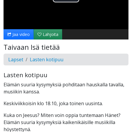
Toista
Video
Jaa video
Lahjoita
Taivaan Isä tietää
Lapset
Lasten kotipuu
Lasten kotipuu
Elämän suuria kysymyksiä pohditaan hauskalla tavalla,
musiikin kanssa.
Keskiviikkoisin klo 18.10, joka toinen uusinta.
Kuka on Jeesus? Miten voin oppia tuntemaan Hänet?
Elämän suuria kysymyksiä kaikenikäisille musiikilla
höystettynä.