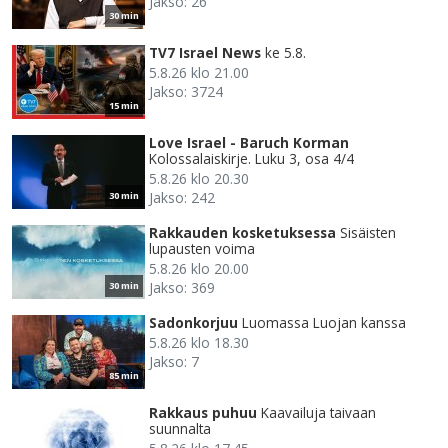
Jakso: 26
30 min
TV7 Israel News
ke 5.8.
5.8.26 klo 21.00
Jakso: 3724
15 min
Love Israel - Baruch Korman
Kolossalaiskirje. Luku 3, osa 4/4
5.8.26 klo 20.30
Jakso: 242
30 min
Rakkauden kosketuksessa
Sisäisten
lupausten voima
5.8.26 klo 20.00
Jakso: 369
30 min
Sadonkorjuu
Luomassa Luojan kanssa
5.8.26 klo 18.30
Jakso: 7
85 min
Rakkaus puhuu
Kaavailuja taivaan
suunnalta