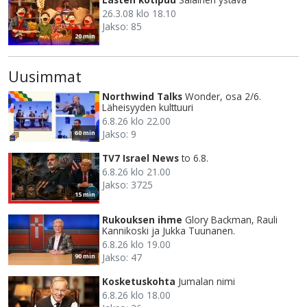
26.3.08 klo 18.10
Jakso: 85
20 min
Uusimmat
Northwind Talks
Wonder, osa 2/6.
Läheisyyden kulttuuri
6.8.26 klo 22.00
Jakso: 9
60 min
TV7 Israel News
to 6.8.
6.8.26 klo 21.00
Jakso: 3725
15 min
Rukouksen ihme
Glory Backman, Rauli
Kannikoski ja Jukka Tuunanen.
6.8.26 klo 19.00
Jakso: 47
90 min
Kosketuskohta
Jumalan nimi
6.8.26 klo 18.00