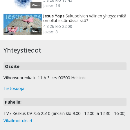
5.8.26 klo 17.45
Jakso: 16
45 min
Jesus Yaps
Sukupolvien välinen yhteys: mikä
on ollut estämässä sitä?
4.8.26 klo 22.00
Jakso: 8
50 min
Yhteystiedot
Osoite
Vilhonvuorenkatu 11 A 3. krs 00500 Helsinki
Tietosuoja
Puhelin:
TV7 Keskus 09 756 2510 (arkisin klo 9.00 - 12.00 ja 12.30 - 16.00)
Vikailmoitukset