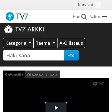
Näytä
Kanavat
valikko
Valikko
Kategoria
Teema
A-Ö listaus
Etsi
Oletussoitin
Vaihtoehtoinen soitin