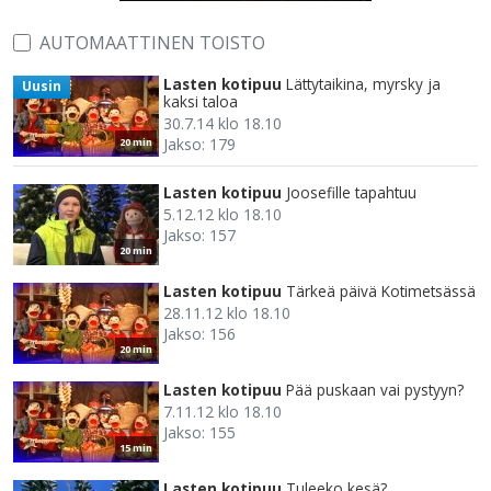
AUTOMAATTINEN TOISTO
Lasten kotipuu
Lättytaikina, myrsky ja
Uusin
kaksi taloa
30.7.14 klo 18.10
Jakso: 179
20 min
Lasten kotipuu
Joosefille tapahtuu
5.12.12 klo 18.10
Jakso: 157
20 min
Lasten kotipuu
Tärkeä päivä Kotimetsässä
28.11.12 klo 18.10
Jakso: 156
20 min
Lasten kotipuu
Pää puskaan vai pystyyn?
7.11.12 klo 18.10
Jakso: 155
15 min
Lasten kotipuu
Tuleeko kesä?