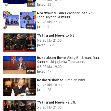
Jakso: 32
5 min
Northwind Talks
Wonder, osa 2/6.
Läheisyyden kulttuuri
6.8.26 klo 22.00
Jakso: 9
60 min
TV7 Israel News
to 6.8.
6.8.26 klo 21.00
Jakso: 3725
15 min
Rukouksen ihme
Glory Backman, Rauli
Kannikoski ja Jukka Tuunanen.
6.8.26 klo 19.00
Jakso: 47
90 min
Kosketuskohta
Jumalan nimi
6.8.26 klo 18.00
Jakso: 26
30 min
TV7 Israel News
ke 5.8.
5.8.26 klo 21.00