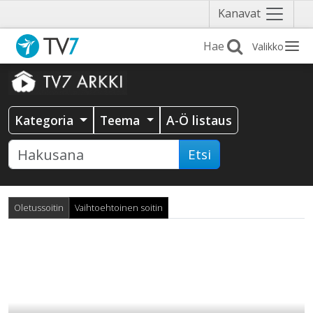
Näytä
Kanavat
valikko
Valikko
Kategoria
Teema
A-Ö listaus
Etsi
Oletussoitin
Vaihtoehtoinen soitin