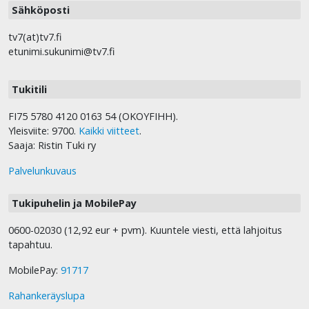
Sähköposti
tv7(at)tv7.fi
etunimi.sukunimi@tv7.fi
Tukitili
FI75 5780 4120 0163 54 (OKOYFIHH).
Yleisviite: 9700.
Kaikki viitteet
.
Saaja: Ristin Tuki ry
Palvelunkuvaus
Tukipuhelin ja MobilePay
0600-02030 (12,92 eur + pvm). Kuuntele viesti, että lahjoitus
tapahtuu.
MobilePay:
91717
Rahankeräyslupa