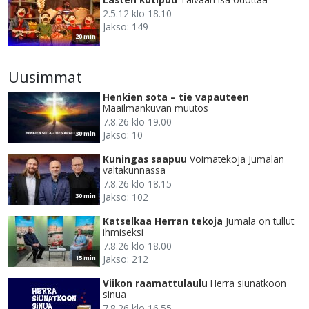
2.5.12 klo 18.10
Jakso: 149
20 min
Uusimmat
Henkien sota – tie vapauteen
Maailmankuvan muutos
7.8.26 klo 19.00
Jakso: 10
30 min
Kuningas saapuu
Voimatekoja Jumalan
valtakunnassa
7.8.26 klo 18.15
Jakso: 102
30 min
Katselkaa Herran tekoja
Jumala on tullut
ihmiseksi
7.8.26 klo 18.00
Jakso: 212
15 min
Viikon raamattulaulu
Herra siunatkoon
sinua
7.8.26 klo 16.55