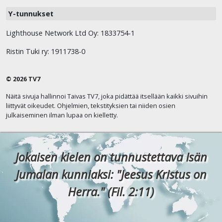
Y-tunnukset
Lighthouse Network Ltd Oy: 1833754-1
Ristin Tuki ry: 1911738-0
© 2026 TV7
Näitä sivuja hallinnoi Taivas TV7, joka pidättää itsellään kaikki sivuihin
liittyvät oikeudet. Ohjelmien, tekstityksien tai niiden osien
julkaiseminen ilman lupaa on kielletty.
Jokaisen kielen on tunnustettava Isän
Jumalan kunniaksi: "Jeesus Kristus on
Herra." (Fil. 2:11)