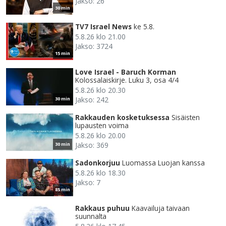
Jakso: 26
30 min
TV7 Israel News
ke 5.8.
5.8.26 klo 21.00
Jakso: 3724
15 min
Love Israel - Baruch Korman
Kolossalaiskirje. Luku 3, osa 4/4
5.8.26 klo 20.30
Jakso: 242
30 min
Rakkauden kosketuksessa
Sisäisten
lupausten voima
5.8.26 klo 20.00
Jakso: 369
30 min
Sadonkorjuu
Luomassa Luojan kanssa
5.8.26 klo 18.30
Jakso: 7
85 min
Rakkaus puhuu
Kaavailuja taivaan
suunnalta