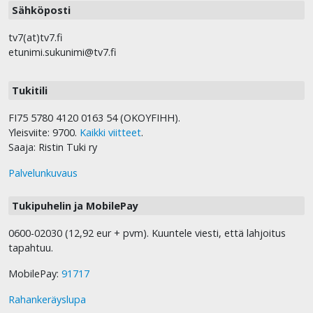
Sähköposti
tv7(at)tv7.fi
etunimi.sukunimi@tv7.fi
Tukitili
FI75 5780 4120 0163 54 (OKOYFIHH).
Yleisviite: 9700.
Kaikki viitteet
.
Saaja: Ristin Tuki ry
Palvelunkuvaus
Tukipuhelin ja MobilePay
0600-02030 (12,92 eur + pvm). Kuuntele viesti, että lahjoitus
tapahtuu.
MobilePay:
91717
Rahankeräyslupa