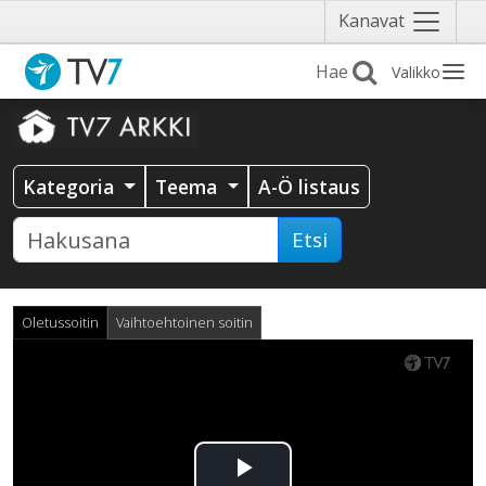
Näytä
Kanavat
valikko
Valikko
Kategoria
Teema
A-Ö listaus
Etsi
Oletussoitin
Vaihtoehtoinen soitin