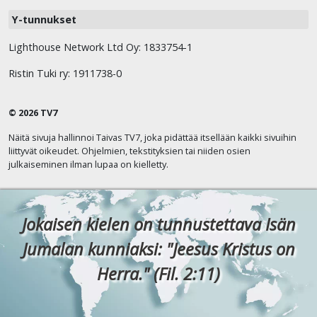
Y-tunnukset
Lighthouse Network Ltd Oy: 1833754-1
Ristin Tuki ry: 1911738-0
© 2026 TV7
Näitä sivuja hallinnoi Taivas TV7, joka pidättää itsellään kaikki sivuihin
liittyvät oikeudet. Ohjelmien, tekstityksien tai niiden osien
julkaiseminen ilman lupaa on kielletty.
Jokaisen kielen on tunnustettava Isän
Jumalan kunniaksi: "Jeesus Kristus on
Herra." (Fil. 2:11)