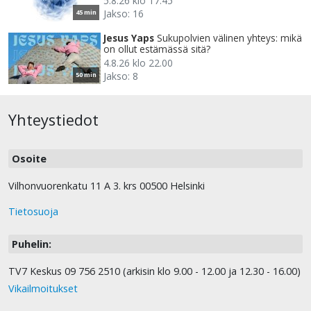
5.8.26 klo 17.45
Jakso: 16
45 min
Jesus Yaps
Sukupolvien välinen yhteys: mikä
on ollut estämässä sitä?
4.8.26 klo 22.00
Jakso: 8
50 min
Yhteystiedot
Osoite
Vilhonvuorenkatu 11 A 3. krs 00500 Helsinki
Tietosuoja
Puhelin:
TV7 Keskus 09 756 2510 (arkisin klo 9.00 - 12.00 ja 12.30 - 16.00)
Vikailmoitukset