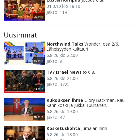
31.3.10 klo 18.10
Jakso: 114
20 min
Uusimmat
Northwind Talks
Wonder, osa 2/6.
Läheisyyden kulttuuri
6.8.26 klo 22.00
Jakso: 9
60 min
TV7 Israel News
to 6.8.
6.8.26 klo 21.00
Jakso: 3725
15 min
Rukouksen ihme
Glory Backman, Rauli
Kannikoski ja Jukka Tuunanen.
6.8.26 klo 19.00
Jakso: 47
90 min
Kosketuskohta
Jumalan nimi
6.8.26 klo 18.00