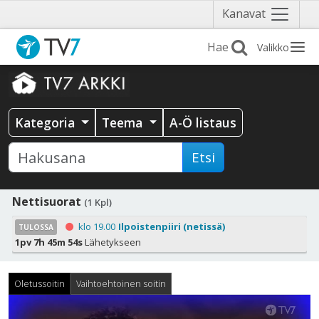
Näytä
Kanavat
valikko
Valikko
Kategoria
Teema
A-Ö listaus
Etsi
Nettisuorat
(1 Kpl)
klo 19.00
Ilpoistenpiiri (netissä)
TULOSSA
1pv 7h 45m 54s
Lähetykseen
Oletussoitin
Vaihtoehtoinen soitin