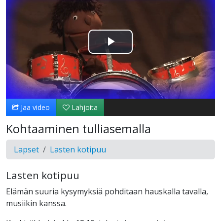
Toista
Video
Jaa video
Lahjoita
Kohtaaminen tulliasemalla
Lapset
Lasten kotipuu
Lasten kotipuu
Elämän suuria kysymyksiä pohditaan hauskalla tavalla,
musiikin kanssa.