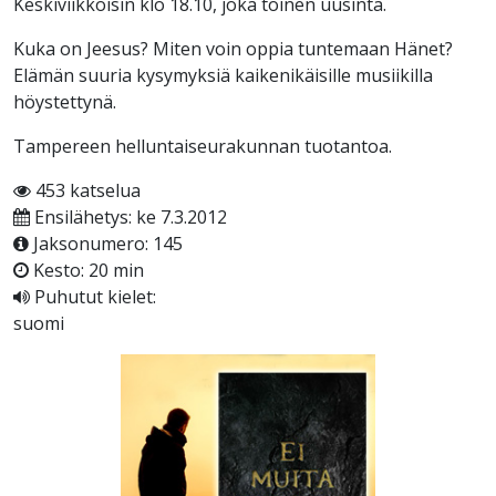
Keskiviikkoisin klo 18.10, joka toinen uusinta.
Kuka on Jeesus? Miten voin oppia tuntemaan Hänet?
Elämän suuria kysymyksiä kaikenikäisille musiikilla
höystettynä.
Tampereen helluntaiseurakunnan tuotantoa.
453 katselua
Ensilähetys: ke 7.3.2012
Jaksonumero: 145
Kesto: 20 min
Puhutut kielet:
suomi