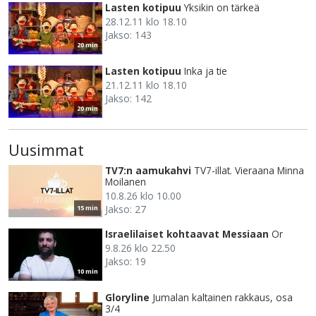
Lasten kotipuu
Yksikin on tärkeä
28.12.11 klo 18.10
Jakso: 143
20 min
Lasten kotipuu
Inka ja tie
21.12.11 klo 18.10
Jakso: 142
20 min
Uusimmat
TV7:n aamukahvi
TV7-illat. Vieraana Minna
Moilanen
10.8.26 klo 10.00
Jakso: 27
15 min
Israelilaiset kohtaavat Messiaan
Or
9.8.26 klo 22.50
Jakso: 19
10 min
Gloryline
Jumalan kaltainen rakkaus, osa
3/4