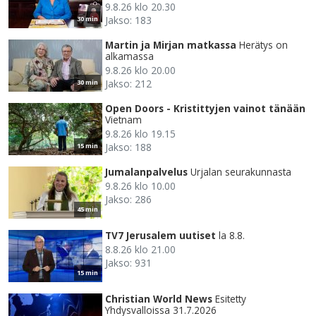
9.8.26 klo 20.30
Jakso: 183
30 min
Martin ja Mirjan matkassa
Herätys on
alkamassa
9.8.26 klo 20.00
Jakso: 212
30 min
Open Doors - Kristittyjen vainot tänään
Vietnam
9.8.26 klo 19.15
Jakso: 188
15 min
Jumalanpalvelus
Urjalan seurakunnasta
9.8.26 klo 10.00
Jakso: 286
45 min
TV7 Jerusalem uutiset
la 8.8.
8.8.26 klo 21.00
Jakso: 931
15 min
Christian World News
Esitetty
Yhdysvalloissa 31.7.2026