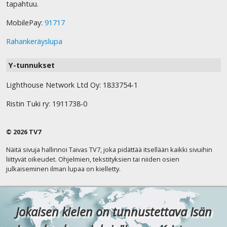
tapahtuu.
MobilePay:
91717
Rahankeräyslupa
Y-tunnukset
Lighthouse Network Ltd Oy: 1833754-1
Ristin Tuki ry: 1911738-0
© 2026 TV7
Näitä sivuja hallinnoi Taivas TV7, joka pidättää itsellään kaikki sivuihin
liittyvät oikeudet. Ohjelmien, tekstityksien tai niiden osien
julkaiseminen ilman lupaa on kielletty.
Jokaisen kielen on tunnustettava Isän