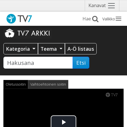
Näytä
Kanavat
valikko
Valikko
Kategoria
Teema
A-Ö listaus
Etsi
Oletussoitin
Vaihtoehtoinen soitin