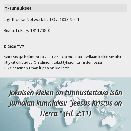
Y-tunnukset
Lighthouse Network Ltd Oy: 1833754-1
Ristin Tuki ry: 1911738-0
© 2026 TV7
Näitä sivuja hallinnoi Taivas TV7, joka pidättää itsellään kaikki sivuihin
liittyvät oikeudet. Ohjelmien, tekstityksien tai niiden osien
julkaiseminen ilman lupaa on kielletty.
Jokaisen kielen on tunnustettava Isän
Jumalan kunniaksi: "Jeesus Kristus on
Herra." (Fil. 2:11)