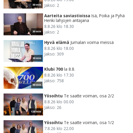
Jakso: 2
30 min
Aarteita saviastioissa
Isä, Poika ja Pyhä
Henki lahjojen antajana
8.8.26 klo 18.30
Jakso: 2
30 min
Hyvä elämä
Jumalan voima meissä
8.8.26 klo 18.00
Jakso: 309
30 min
Klubi 700
la 8.8.
8.8.26 klo 17.30
Jakso: 758
30 min
Yösoihtu
Te saatte voiman, osa 2/2
8.8.26 klo 00.00
Jakso: 26
120 min
Yösoihtu
Te saatte voiman, osa 1/2
7.8.26 klo 22.00