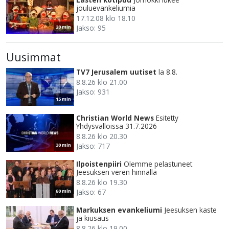
jouluevankeliumia
17.12.08 klo 18.10
Jakso: 95
20 min
Uusimmat
TV7 Jerusalem uutiset
la 8.8.
8.8.26 klo 21.00
Jakso: 931
15 min
Christian World News
Esitetty
Yhdysvalloissa 31.7.2026
8.8.26 klo 20.30
Jakso: 717
30 min
Ilpoistenpiiri
Olemme pelastuneet
Jeesuksen veren hinnalla
8.8.26 klo 19.30
Jakso: 67
60 min
Markuksen evankeliumi
Jeesuksen kaste
ja kiusaus
8.8.26 klo 19.00