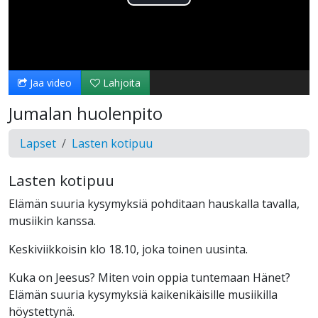
Toista
Video
Jaa video
Lahjoita
Jumalan huolenpito
Lapset
Lasten kotipuu
Lasten kotipuu
Elämän suuria kysymyksiä pohditaan hauskalla tavalla,
musiikin kanssa.
Keskiviikkoisin klo 18.10, joka toinen uusinta.
Kuka on Jeesus? Miten voin oppia tuntemaan Hänet?
Elämän suuria kysymyksiä kaikenikäisille musiikilla
höystettynä.