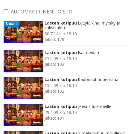
AUTOMAATTINEN TOISTO
Lasten kotipuu
Lättytaikina, myrsky ja
Uusin
kaksi taloa
30.7.14 klo 18.10
Jakso: 179
20 min
Lasten kotipuu
Isä meidän
27.5.09 klo 18.10
Jakso: 103
20 min
Lasten kotipuu
Kadonnut hopearaha
13.5.09 klo 18.10
Jakso: 102
20 min
Lasten kotipuu
Jeesus tule meille
29.4.09 klo 18.10
Jakso: 101
20 min
Lasten kotipuu
Jumala puhuu minullekin