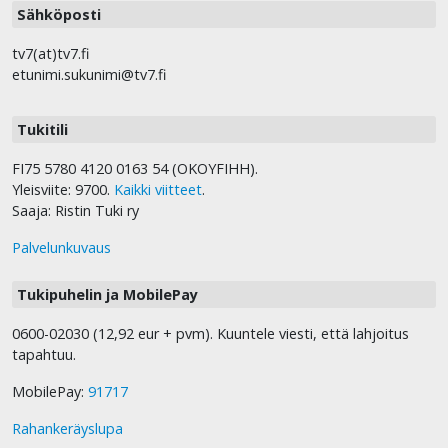
Sähköposti
tv7(at)tv7.fi
etunimi.sukunimi@tv7.fi
Tukitili
FI75 5780 4120 0163 54 (OKOYFIHH).
Yleisviite: 9700.
Kaikki viitteet
.
Saaja: Ristin Tuki ry
Palvelunkuvaus
Tukipuhelin ja MobilePay
0600-02030 (12,92 eur + pvm). Kuuntele viesti, että lahjoitus
tapahtuu.
MobilePay:
91717
Rahankeräyslupa