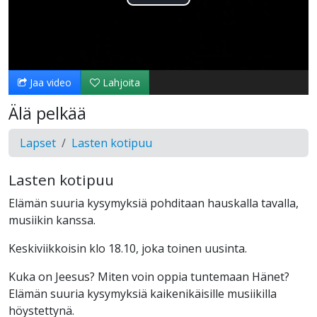
Toista
Video
Jaa video
Lahjoita
Älä pelkää
Lapset
Lasten kotipuu
Lasten kotipuu
Elämän suuria kysymyksiä pohditaan hauskalla tavalla,
musiikin kanssa.
Keskiviikkoisin klo 18.10, joka toinen uusinta.
Kuka on Jeesus? Miten voin oppia tuntemaan Hänet?
Elämän suuria kysymyksiä kaikenikäisille musiikilla
höystettynä.