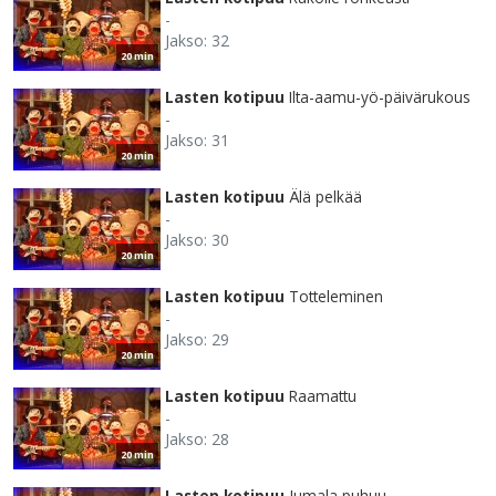
-
Jakso: 32
20 min
Lasten kotipuu
Ilta-aamu-yö-päivärukous
-
Jakso: 31
20 min
Lasten kotipuu
Älä pelkää
-
Jakso: 30
20 min
Lasten kotipuu
Totteleminen
-
Jakso: 29
20 min
Lasten kotipuu
Raamattu
-
Jakso: 28
20 min
Lasten kotipuu
Jumala puhuu