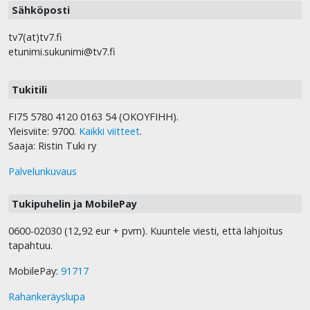
Sähköposti
tv7(at)tv7.fi
etunimi.sukunimi@tv7.fi
Tukitili
FI75 5780 4120 0163 54 (OKOYFIHH).
Yleisviite: 9700.
Kaikki viitteet
.
Saaja: Ristin Tuki ry
Palvelunkuvaus
Tukipuhelin ja MobilePay
0600-02030 (12,92 eur + pvm). Kuuntele viesti, että lahjoitus
tapahtuu.
MobilePay:
91717
Rahankeräyslupa