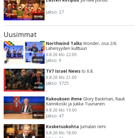
-
Jakso: 27
20 min
Uusimmat
Northwind Talks
Wonder, osa 2/6.
Läheisyyden kulttuuri
6.8.26 klo 22.00
Jakso: 9
60 min
TV7 Israel News
to 6.8.
6.8.26 klo 21.00
Jakso: 3725
15 min
Rukouksen ihme
Glory Backman, Rauli
Kannikoski ja Jukka Tuunanen.
6.8.26 klo 19.00
Jakso: 47
90 min
Kosketuskohta
Jumalan nimi
6.8.26 klo 18.00