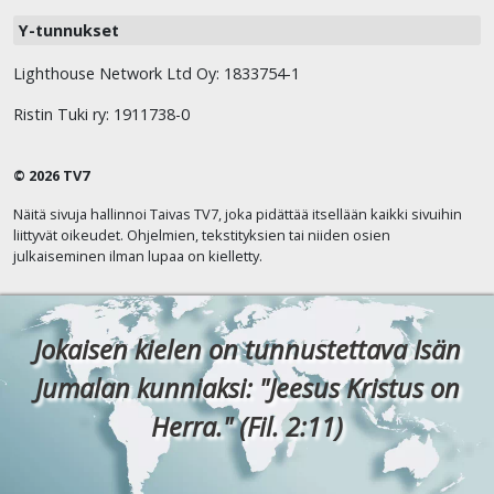
Y-tunnukset
Lighthouse Network Ltd Oy: 1833754-1
Ristin Tuki ry: 1911738-0
© 2026 TV7
Näitä sivuja hallinnoi Taivas TV7, joka pidättää itsellään kaikki sivuihin
liittyvät oikeudet. Ohjelmien, tekstityksien tai niiden osien
julkaiseminen ilman lupaa on kielletty.
Jokaisen kielen on tunnustettava Isän
Jumalan kunniaksi: "Jeesus Kristus on
Herra." (Fil. 2:11)