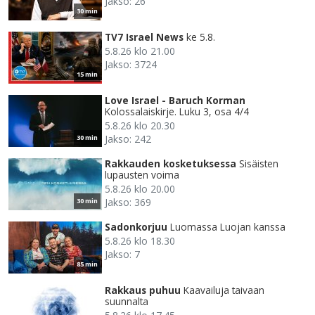
Jakso: 26
30 min
TV7 Israel News
ke 5.8.
5.8.26 klo 21.00
Jakso: 3724
15 min
Love Israel - Baruch Korman
Kolossalaiskirje. Luku 3, osa 4/4
5.8.26 klo 20.30
Jakso: 242
30 min
Rakkauden kosketuksessa
Sisäisten
lupausten voima
5.8.26 klo 20.00
Jakso: 369
30 min
Sadonkorjuu
Luomassa Luojan kanssa
5.8.26 klo 18.30
Jakso: 7
85 min
Rakkaus puhuu
Kaavailuja taivaan
suunnalta