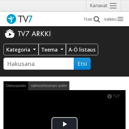
Näytä
Kanavat
valikko
Valikko
Kategoria
Teema
A-Ö listaus
Etsi
Oletussoitin
Vaihtoehtoinen soitin