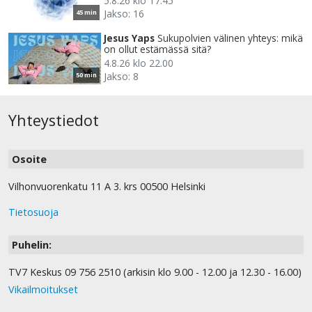
5.8.26 klo 17.45
Jakso: 16
45 min
Jesus Yaps
Sukupolvien välinen yhteys: mikä
on ollut estämässä sitä?
4.8.26 klo 22.00
Jakso: 8
50 min
Yhteystiedot
Osoite
Vilhonvuorenkatu 11 A 3. krs 00500 Helsinki
Tietosuoja
Puhelin:
TV7 Keskus 09 756 2510 (arkisin klo 9.00 - 12.00 ja 12.30 - 16.00)
Vikailmoitukset