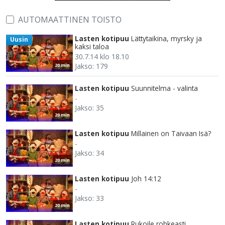
AUTOMAATTINEN TOISTO
Lasten kotipuu
Lättytaikina, myrsky ja
Uusin
kaksi taloa
30.7.14 klo 18.10
Jakso: 179
20 min
Lasten kotipuu
Suunnitelma - valinta
-
Jakso: 35
20 min
Lasten kotipuu
Millainen on Taivaan Isä?
-
Jakso: 34
20 min
Lasten kotipuu
Joh 14:12
-
Jakso: 33
20 min
Lasten kotipuu
Rukoile rohkeasti