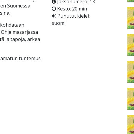
Jaksonumero: 13
inen Suomessa
Kesto: 20 min
sina.
Puhutut kielet:
suomi
e kohdataan
. Ohjelmasarjassa
tä ja tapoja, arkea
 Raamatun tuntemus.