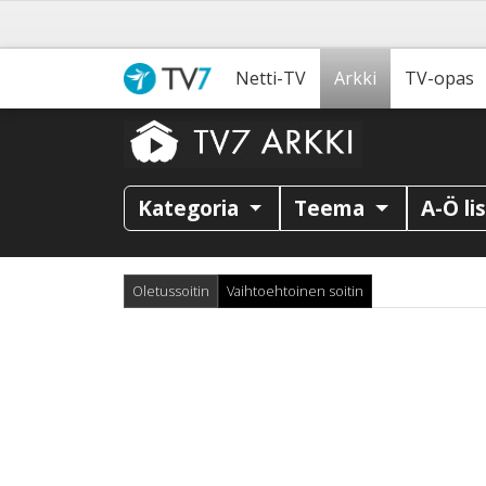
Netti-TV
Arkki
TV-opas
Kategoria
Teema
A-Ö li
Oletussoitin
Vaihtoehtoinen soitin