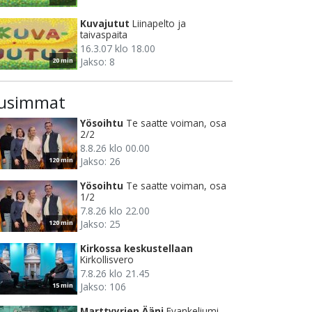
Kuvajutut
Liinapelto ja
taivaspaita
16.3.07 klo 18.00
Jakso: 8
20 min
usimmat
Yösoihtu
Te saatte voiman, osa
2/2
8.8.26 klo 00.00
Jakso: 26
120 min
Yösoihtu
Te saatte voiman, osa
1/2
7.8.26 klo 22.00
Jakso: 25
120 min
Kirkossa keskustellaan
Kirkollisvero
7.8.26 klo 21.45
Jakso: 106
15 min
Marttyyrien Ääni
Evankeliumi