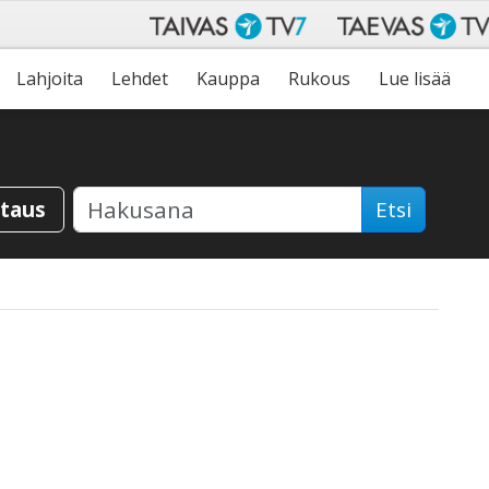
Lahjoita
Lehdet
Kauppa
Rukous
Lue lisää
staus
Etsi