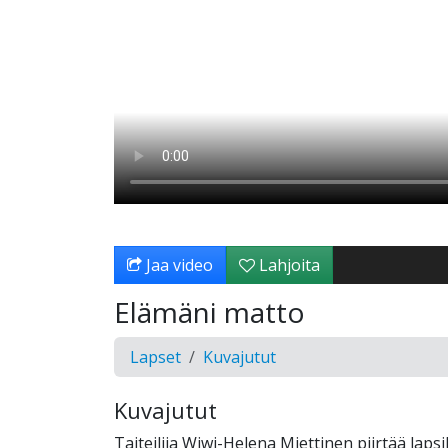
Jaa video
Lahjoita
Elämäni matto
Lapset
Kuvajutut
Kuvajutut
Taiteilija Wiwi-Helena Miettinen piirtää lapsi