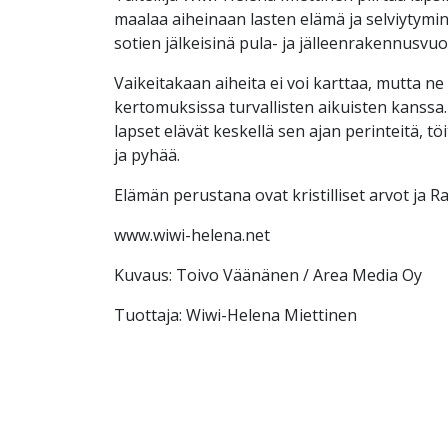
maalaa aiheinaan lasten elämä ja selviytym
sotien jälkeisinä pula- ja jälleenrakennusvuo
Vaikeitakaan aiheita ei voi karttaa, mutta n
kertomuksissa turvallisten aikuisten kanssa
lapset elävät keskellä sen ajan perinteitä, töi
ja pyhää.
Elämän perustana ovat kristilliset arvot ja
www.wiwi-helena.net
Kuvaus: Toivo Väänänen / Area Media Oy
Tuottaja: Wiwi-Helena Miettinen