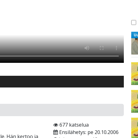
U
677 katselua
Ensilähetys: pe 20.10.2006
lle. Hän kertoo ja