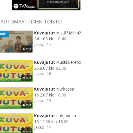
AUTOMAATTINEN TOISTO
Kuvajutut
Mistä? Mihin?
usin
24.1.08 klo 18.40
Jakso: 17
20 min
Kuvajutut
Mustikkaretki
26.8.07 klo 02.00
Jakso: 16
20 min
Kuvajutut
Nurkassa
16.2.07 klo 18.00
Jakso: 15
20 min
Kuvajutut
Lahjapesu
15.12.06 klo 18.00
Jakso: 14
20 min