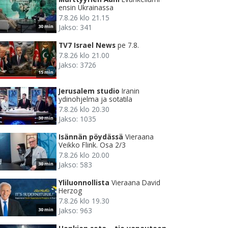
ensin Ukrainassa
7.8.26 klo 21.15
Jakso: 341
30 min
TV7 Israel News
pe 7.8.
7.8.26 klo 21.00
Jakso: 3726
15 min
Jerusalem studio
Iranin
ydinohjelma ja sotatila
7.8.26 klo 20.30
Jakso: 1035
30 min
Isännän pöydässä
Vieraana
Veikko Flink. Osa 2/3
7.8.26 klo 20.00
Jakso: 583
30 min
Yliluonnollista
Vieraana David
Herzog
7.8.26 klo 19.30
Jakso: 963
30 min