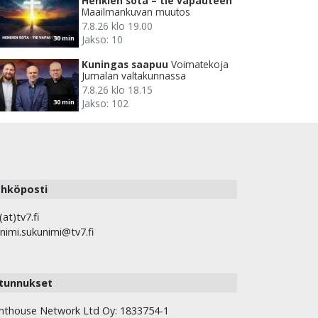
Henkien sota – tie vapauteen
Maailmankuvan muutos
7.8.26 klo 19.00
Jakso: 10
30 min
Kuningas saapuu
Voimatekoja
Jumalan valtakunnassa
7.8.26 klo 18.15
Jakso: 102
30 min
hköposti
(at)tv7.fi
nimi.sukunimi@tv7.fi
tunnukset
hthouse Network Ltd Oy: 1833754-1