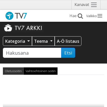
Näytä
Kanavat
valikko
Valikko
Kategoria
Teema
A-Ö listaus
Etsi
Oletussoitin
Vaihtoehtoinen soitin