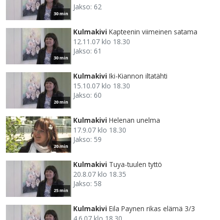
Jakso: 62
30 min
Kulmakivi
Kapteenin viimeinen satama
12.11.07 klo 18.30
Jakso: 61
30 min
Kulmakivi
Iki-Kiannon iltatähti
15.10.07 klo 18.30
Jakso: 60
20 min
Kulmakivi
Helenan unelma
17.9.07 klo 18.30
Jakso: 59
20 min
Kulmakivi
Tuya-tuulen tyttö
20.8.07 klo 18.35
Jakso: 58
25 min
Kulmakivi
Eila Paynen rikas elämä 3/3
4.6.07 klo 18.30