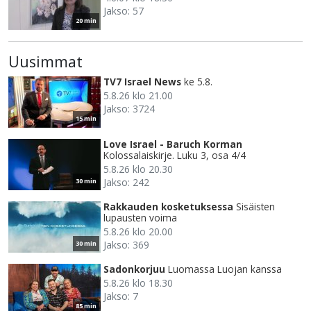
Jakso: 57
20 min
Uusimmat
TV7 Israel News
ke 5.8.
5.8.26 klo 21.00
Jakso: 3724
15 min
Love Israel - Baruch Korman
Kolossalaiskirje. Luku 3, osa 4/4
5.8.26 klo 20.30
Jakso: 242
30 min
Rakkauden kosketuksessa
Sisäisten
lupausten voima
5.8.26 klo 20.00
Jakso: 369
30 min
Sadonkorjuu
Luomassa Luojan kanssa
5.8.26 klo 18.30
Jakso: 7
85 min