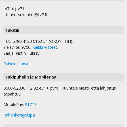
tv7(at)tv7.fi
etunimi.sukunimi@tv7.fi
Tukitili
FI75 5780 4120 0163 54 (OKOYFIHH).
Yleisviite: 9700.
Kaikki viitteet
.
Saaja: Ristin Tuki ry
Palvelunkuvaus
Tukipuhelin ja MobilePay
0600-02030 (12,92 eur + pvm). Kuuntele viesti, että lahjoitus
tapahtuu.
MobilePay:
91717
Rahankeräyslupa