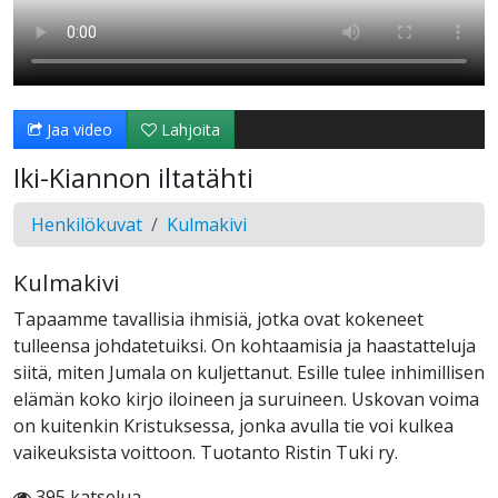
Jaa video
Lahjoita
Iki-Kiannon iltatähti
Henkilökuvat
Kulmakivi
Kulmakivi
Tapaamme tavallisia ihmisiä, jotka ovat kokeneet
tulleensa johdatetuiksi. On kohtaamisia ja haastatteluja
siitä, miten Jumala on kuljettanut. Esille tulee inhimillisen
elämän koko kirjo iloineen ja suruineen. Uskovan voima
on kuitenkin Kristuksessa, jonka avulla tie voi kulkea
vaikeuksista voittoon. Tuotanto Ristin Tuki ry.
395 katselua