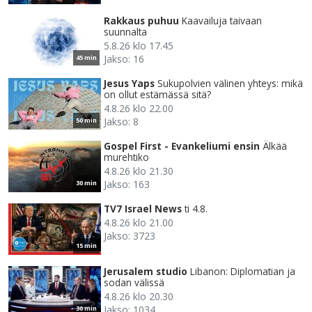
Rakkaus puhuu
Kaavailuja taivaan
suunnalta
5.8.26 klo 17.45
Jakso: 16
45 min
Jesus Yaps
Sukupolvien välinen yhteys: mikä
on ollut estämässä sitä?
4.8.26 klo 22.00
Jakso: 8
50 min
Gospel First - Evankeliumi ensin
Älkää
murehtiko
4.8.26 klo 21.30
Jakso: 163
30 min
TV7 Israel News
ti 4.8.
4.8.26 klo 21.00
Jakso: 3723
15 min
Jerusalem studio
Libanon: Diplomatian ja
sodan välissä
4.8.26 klo 20.30
Jakso: 1034
30 min