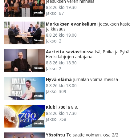
Jeesuksen veren hinnalla
8.8.26 klo 19.30
Jakso: 67
60 min
Markuksen evankeliumi
Jeesuksen kaste
ja kiusaus
8.8.26 klo 19.00
Jakso: 2
30 min
Aarteita saviastioissa
Isä, Poika ja Pyhä
Henki lahjojen antajana
8.8.26 klo 18.30
Jakso: 2
30 min
Hyvä elämä
Jumalan voima meissä
8.8.26 klo 18.00
Jakso: 309
30 min
Klubi 700
la 8.8.
8.8.26 klo 17.30
Jakso: 758
30 min
Yösoihtu
Te saatte voiman, osa 2/2