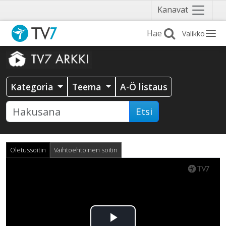
Näytä
Kanavat
valikko
Valikko
Kategoria
Teema
A-Ö listaus
Etsi
Oletussoitin
Vaihtoehtoinen soitin