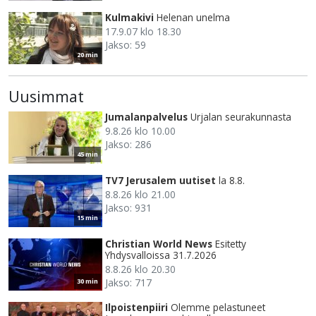
Kulmakivi
Helenan unelma
17.9.07 klo 18.30
Jakso: 59
20 min
Uusimmat
Jumalanpalvelus
Urjalan seurakunnasta
9.8.26 klo 10.00
Jakso: 286
45 min
TV7 Jerusalem uutiset
la 8.8.
8.8.26 klo 21.00
Jakso: 931
15 min
Christian World News
Esitetty
Yhdysvalloissa 31.7.2026
8.8.26 klo 20.30
Jakso: 717
30 min
Ilpoistenpiiri
Olemme pelastuneet