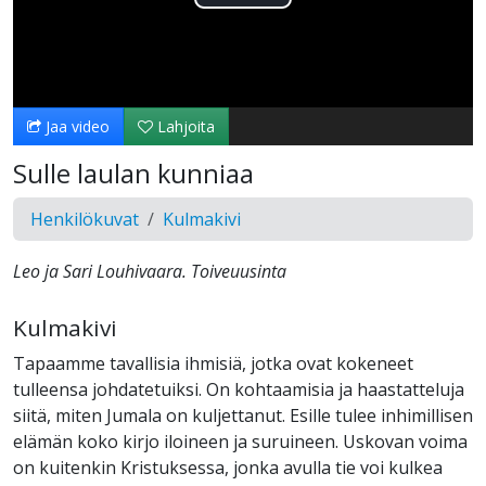
Toista
Video
Jaa video
Lahjoita
Sulle laulan kunniaa
Henkilökuvat
Kulmakivi
Leo ja Sari Louhivaara. Toiveuusinta
Kulmakivi
Tapaamme tavallisia ihmisiä, jotka ovat kokeneet
tulleensa johdatetuiksi. On kohtaamisia ja haastatteluja
siitä, miten Jumala on kuljettanut. Esille tulee inhimillisen
elämän koko kirjo iloineen ja suruineen. Uskovan voima
on kuitenkin Kristuksessa, jonka avulla tie voi kulkea