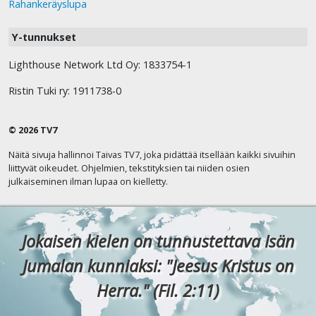
Rahankeräyslupa
Y-tunnukset
Lighthouse Network Ltd Oy: 1833754-1
Ristin Tuki ry: 1911738-0
© 2026 TV7
Näitä sivuja hallinnoi Taivas TV7, joka pidättää itsellään kaikki sivuihin
liittyvät oikeudet. Ohjelmien, tekstityksien tai niiden osien
julkaiseminen ilman lupaa on kielletty.
Jokaisen kielen on tunnustettava Isän
Jumalan kunniaksi: "Jeesus Kristus on
Herra." (Fil. 2:11)