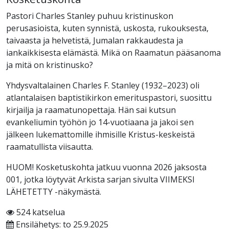
Pastori Charles Stanley puhuu kristinuskon
perusasioista, kuten synnistä, uskosta, rukouksesta,
taivaasta ja helvetistä, Jumalan rakkaudesta ja
iankaikkisesta elämästä. Mikä on Raamatun pääsanoma
ja mitä on kristinusko?
Yhdysvaltalainen Charles F. Stanley (1932–2023) oli
atlantalaisen baptistikirkon emerituspastori, suosittu
kirjailja ja raamatunopettaja. Hän sai kutsun
evankeliumin työhön jo 14-vuotiaana ja jakoi sen
jälkeen lukemattomille ihmisille Kristus-keskeistä
raamatullista viisautta.
HUOM! Kosketuskohta jatkuu vuonna 2026 jaksosta
001, jotka löytyvät Arkista sarjan sivulta VIIMEKSI
LÄHETETTY -näkymästä.
524 katselua
Ensilähetys: to 25.9.2025