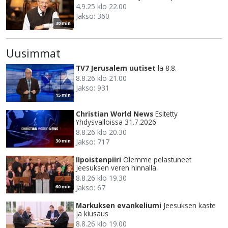
4.9.25 klo 22.00
Jakso: 360
30 min
Uusimmat
TV7 Jerusalem uutiset
la 8.8.
8.8.26 klo 21.00
Jakso: 931
15 min
Christian World News
Esitetty
Yhdysvalloissa 31.7.2026
8.8.26 klo 20.30
Jakso: 717
30 min
Ilpoistenpiiri
Olemme pelastuneet
Jeesuksen veren hinnalla
8.8.26 klo 19.30
Jakso: 67
60 min
Markuksen evankeliumi
Jeesuksen kaste
ja kiusaus
8.8.26 klo 19.00