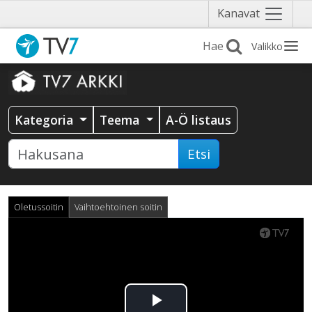
Näytä
Kanavat
valikko
Valikko
Kategoria
Teema
A-Ö listaus
Etsi
Oletussoitin
Vaihtoehtoinen soitin