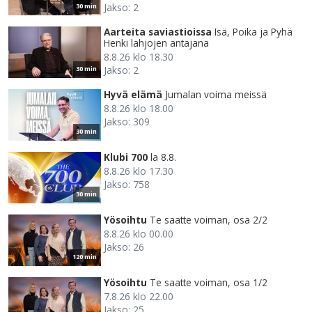
Jakso: 2
30 min
Aarteita saviastioissa
Isä, Poika ja Pyhä
Henki lahjojen antajana
8.8.26 klo 18.30
Jakso: 2
30 min
Hyvä elämä
Jumalan voima meissä
8.8.26 klo 18.00
Jakso: 309
30 min
Klubi 700
la 8.8.
8.8.26 klo 17.30
Jakso: 758
30 min
Yösoihtu
Te saatte voiman, osa 2/2
8.8.26 klo 00.00
Jakso: 26
120 min
Yösoihtu
Te saatte voiman, osa 1/2
7.8.26 klo 22.00
Jakso: 25