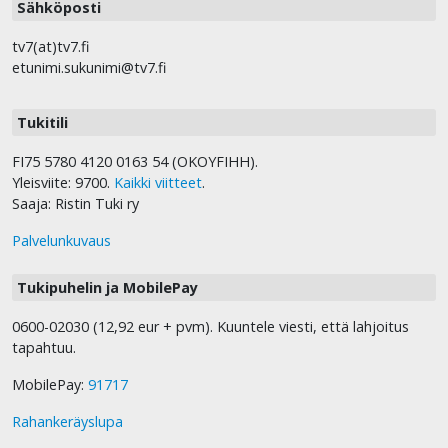
Sähköposti
tv7(at)tv7.fi
etunimi.sukunimi@tv7.fi
Tukitili
FI75 5780 4120 0163 54 (OKOYFIHH).
Yleisviite: 9700.
Kaikki viitteet
.
Saaja: Ristin Tuki ry
Palvelunkuvaus
Tukipuhelin ja MobilePay
0600-02030 (12,92 eur + pvm). Kuuntele viesti, että lahjoitus
tapahtuu.
MobilePay:
91717
Rahankeräyslupa