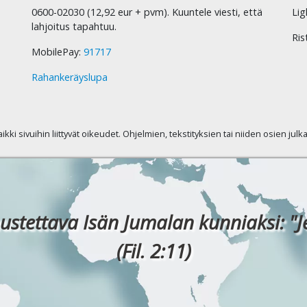
0600-02030 (12,92 eur + pvm). Kuuntele viesti, että
Lig
lahjoitus tapahtuu.
Ris
MobilePay:
91717
Rahankeräyslupa
kaikki sivuihin liittyvät oikeudet. Ohjelmien, tekstityksien tai niiden osien jul
ustettava Isän Jumalan kunniaksi: "J
(Fil. 2:11)