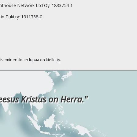
hthouse Network Ltd Oy: 1833754-1
tin Tuki ry: 1911738-0
kaiseminen ilman lupaa on kielletty.
eesus Kristus on Herra."