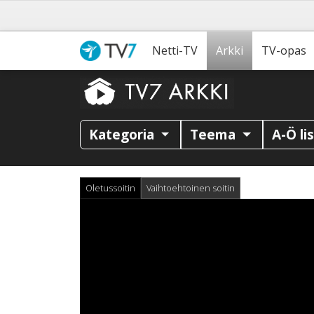
Netti-TV
Arkki
TV-opas
Kategoria
Teema
A-Ö li
Oletussoitin
Vaihtoehtoinen soitin