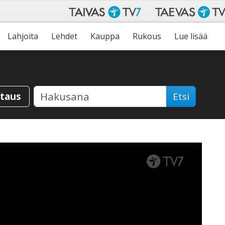
Lahjoita
Lehdet
Kauppa
Rukous
Lue lisää
staus
Etsi