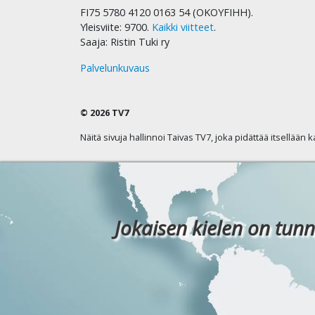
FI75 5780 4120 0163 54 (OKOYFIHH).
Yleisviite: 9700.
Kaikki viitteet
.
Saaja: Ristin Tuki ry
Palvelunkuvaus
© 2026 TV7
Näitä sivuja hallinnoi Taivas TV7, joka pidättää itsellään 
Jokaisen kielen on tunn