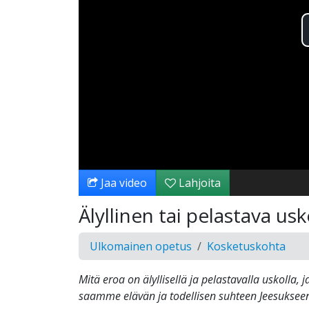
Jaa video
Lahjoita
Älyllinen tai pelastava us
Ulkomainen opetus
Kosketuskohta
Mitä eroa on älyllisellä ja pelastavalla uskolla
saamme elävän ja todellisen suhteen Jeesuksee