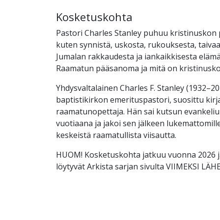
Kosketuskohta
Pastori Charles Stanley puhuu kristinuskon 
kuten synnistä, uskosta, rukouksesta, taivaas
Jumalan rakkaudesta ja iankaikkisesta elämä
Raamatun pääsanoma ja mitä on kristinusk
Yhdysvaltalainen Charles F. Stanley (1932–202
baptistikirkon emerituspastori, suosittu kirjai
raamatunopettaja. Hän sai kutsun evankeliu
vuotiaana ja jakoi sen jälkeen lukemattomille
keskeistä raamatullista viisautta.
HUOM! Kosketuskohta jatkuu vuonna 2026 ja
löytyvät Arkista sarjan sivulta VIIMEKSI L