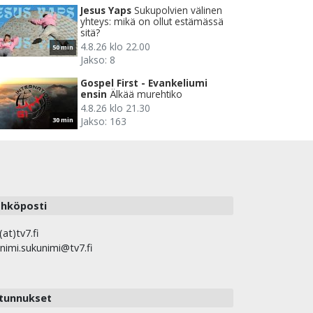
Jesus Yaps
Sukupolvien välinen
yhteys: mikä on ollut estämässä
sitä?
4.8.26 klo 22.00
50 min
Jakso: 8
Gospel First - Evankeliumi
ensin
Älkää murehtiko
4.8.26 klo 21.30
Jakso: 163
30 min
hköposti
(at)tv7.fi
nimi.sukunimi@tv7.fi
tunnukset