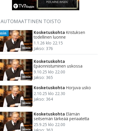
AUTOMAATTINEN TOISTO
Kosketuskohta
Kristuksen
usin
todellinen luonne
1.1.26 klo 22.15
Jakso: 376
30 min
Kosketuskohta
Epäonnistuminen uskossa
9.10.25 klo 22.00
Jakso: 365
30 min
Kosketuskohta
Horjuva usko
2.10.25 klo 22.30
Jakso: 364
30 min
Kosketuskohta
Elämän
seitsemän tärkeää periaatetta
25.9.25 klo 22.00
Jakso: 363
30 min