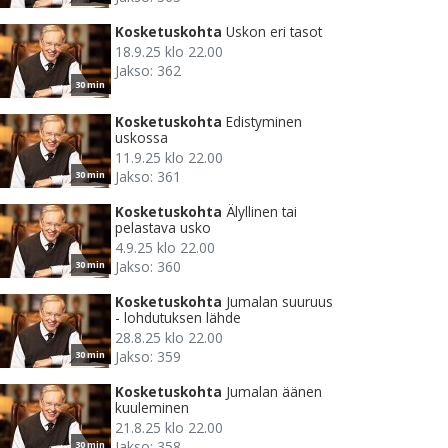
Kosketuskohta
Uskon eri tasot
18.9.25 klo 22.00
Jakso: 362
30 min
Kosketuskohta
Edistyminen
uskossa
11.9.25 klo 22.00
Jakso: 361
30 min
Kosketuskohta
Älyllinen tai
pelastava usko
4.9.25 klo 22.00
Jakso: 360
30 min
Kosketuskohta
Jumalan suuruus
- lohdutuksen lähde
28.8.25 klo 22.00
Jakso: 359
30 min
Kosketuskohta
Jumalan äänen
kuuleminen
21.8.25 klo 22.00
Jakso: 358
30 min