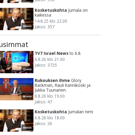
Kosketuskohta
Jumala on
kaikessa
14.8.25 klo 22.00
Jakso: 357
30 min
usimmat
TV7 Israel News
to 6.8.
6.8.26 klo 21.00
Jakso: 3725
15 min
Rukouksen ihme
Glory
Backman, Rauli Kannikoski ja
Jukka Tuunanen.
6.8.26 klo 19.00
90 min
Jakso: 47
Kosketuskohta
Jumalan nimi
6.8.26 klo 18.00
Jakso: 26
30 min