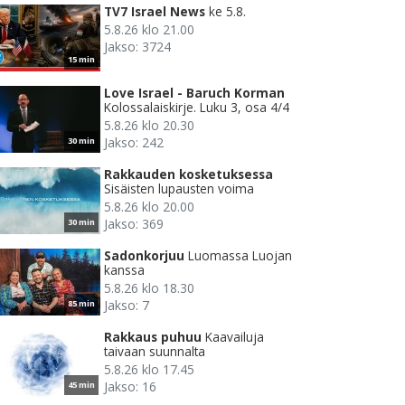
TV7 Israel News
ke 5.8.
5.8.26 klo 21.00
Jakso: 3724
15 min
Love Israel - Baruch Korman
Kolossalaiskirje. Luku 3, osa 4/4
5.8.26 klo 20.30
Jakso: 242
30 min
Rakkauden kosketuksessa
Sisäisten lupausten voima
5.8.26 klo 20.00
Jakso: 369
30 min
Sadonkorjuu
Luomassa Luojan
kanssa
5.8.26 klo 18.30
Jakso: 7
85 min
Rakkaus puhuu
Kaavailuja
taivaan suunnalta
5.8.26 klo 17.45
Jakso: 16
45 min