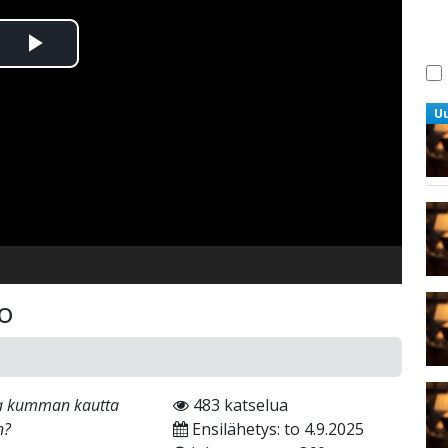
Toista
Video
U
ko
, ja kumman kautta
483 katselua
n?
Ensilähetys: to 4.9.2025