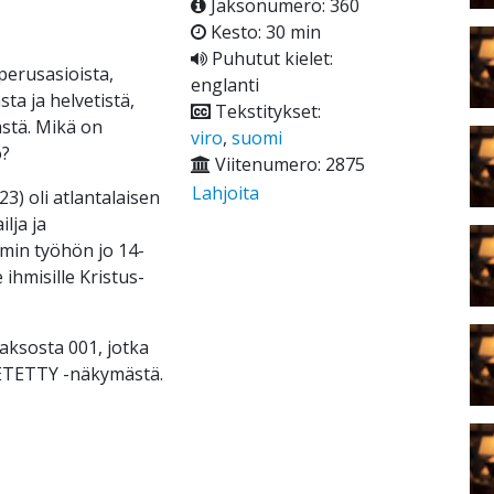
Jaksonumero: 360
Kesto: 30 min
Puhutut kielet:
perusasioista,
englanti
ta ja helvetistä,
Tekstitykset:
stä. Mikä on
viro
,
suomi
o?
Viitenumero: 2875
Lahjoita
3) oli atlantalaisen
lja ja
min työhön jo 14-
 ihmisille Kristus-
ksosta 001, jotka
ÄHETETTY -näkymästä.