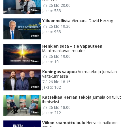
7.8.26 klo 20.00
Jakso: 583
30 min
Yliluonnollista
Vieraana David Herzog
7.8.26 klo 19.30
Jakso: 963
30 min
Henkien sota – tie vapauteen
Maailmankuvan muutos
7.8.26 klo 19.00
Jakso: 10
30 min
Kuningas saapuu
Voimatekoja Jumalan
valtakunnassa
7.8.26 klo 18.15
Jakso: 102
30 min
Katselkaa Herran tekoja
Jumala on tullut
ihmiseksi
7.8.26 klo 18.00
Jakso: 212
15 min
Viikon raamattulaulu
Herra siunatkoon