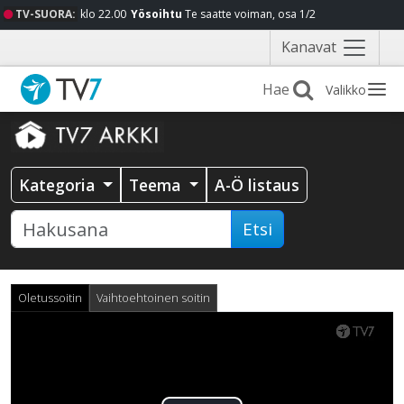
TV-SUORA:
klo 22.00
Yösoihtu
Te saatte voiman, osa 1/2
Näytä
Kanavat
valikko
Valikko
Kategoria
Teema
A-Ö listaus
Etsi
Oletussoitin
Vaihtoehtoinen soitin