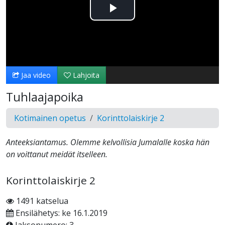
Toista
Video
Jaa video
Lahjoita
Tuhlaajapoika
Kotimainen opetus
Korinttolaiskirje 2
Anteeksiantamus. Olemme kelvollisia Jumalalle koska hän
on voittanut meidät itselleen.
Korinttolaiskirje 2
1491 katselua
Ensilähetys: ke 16.1.2019