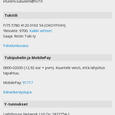
etunimi.sukunimi@tv7.fi
Tukitili
FI75 5780 4120 0163 54 (OKOYFIHH).
Yleisviite: 9700.
Kaikki viitteet
.
Saaja: Ristin Tuki ry
Palvelunkuvaus
Tukipuhelin ja MobilePay
0600-02030 (12,92 eur + pvm). Kuuntele viesti, että lahjoitus
tapahtuu.
MobilePay:
91717
Rahankeräyslupa
Y-tunnukset
Lighthouse Network Ltd Oy: 1833754-1