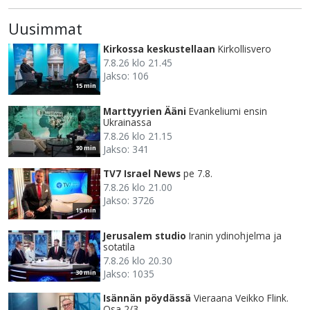
Uusimmat
Kirkossa keskustellaan
Kirkollisvero
7.8.26 klo 21.45
Jakso: 106
15 min
Marttyyrien Ääni
Evankeliumi ensin
Ukrainassa
7.8.26 klo 21.15
Jakso: 341
30 min
TV7 Israel News
pe 7.8.
7.8.26 klo 21.00
Jakso: 3726
15 min
Jerusalem studio
Iranin ydinohjelma ja
sotatila
7.8.26 klo 20.30
Jakso: 1035
30 min
Isännän pöydässä
Vieraana Veikko Flink.
Osa 2/3