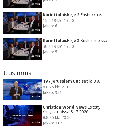
30 min
Korinttolaiskirje 2
Ensirakkaus
13.2.19 klo 19.30
Jakso: 6
30 min
Korinttolaiskirje 2
Kristus meissä
30.1.19 klo 19.30
Jakso: 5
30 min
Uusimmat
TV7 Jerusalem uutiset
la 8.8.
8.8.26 klo 21.00
Jakso: 931
15 min
Christian World News
Esitetty
Yhdysvalloissa 31.7.2026
8.8.26 klo 20.30
Jakso: 717
30 min