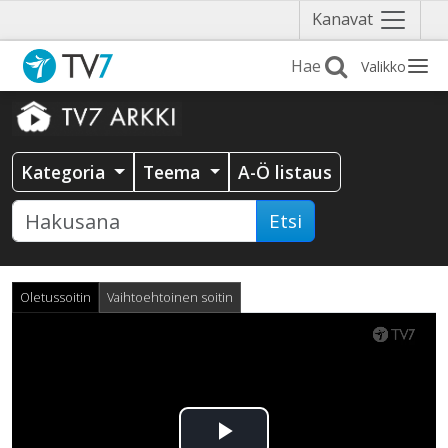
Näytä
Kanavat
valikko
Valikko
Kategoria
Teema
A-Ö listaus
Etsi
Oletussoitin
Vaihtoehtoinen soitin