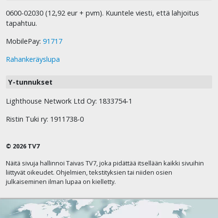
0600-02030 (12,92 eur + pvm). Kuuntele viesti, että lahjoitus
tapahtuu.
MobilePay:
91717
Rahankeräyslupa
Y-tunnukset
Lighthouse Network Ltd Oy: 1833754-1
Ristin Tuki ry: 1911738-0
© 2026 TV7
Näitä sivuja hallinnoi Taivas TV7, joka pidättää itsellään kaikki sivuihin
liittyvät oikeudet. Ohjelmien, tekstityksien tai niiden osien
julkaiseminen ilman lupaa on kielletty.