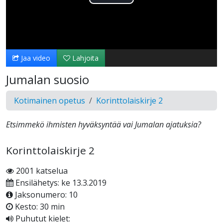
Toista
Video
Jaa video
Lahjoita
Jumalan suosio
Kotimainen opetus
Korinttolaiskirje 2
Etsimmekö ihmisten hyväksyntää vai Jumalan ajatuksia?
Korinttolaiskirje 2
2001 katselua
Ensilähetys: ke 13.3.2019
Jaksonumero: 10
Kesto: 30 min
Puhutut kielet: