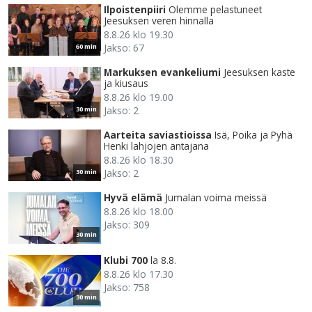
Ilpoistenpiiri
Olemme pelastuneet
Jeesuksen veren hinnalla
8.8.26 klo 19.30
Jakso: 67
60 min
Markuksen evankeliumi
Jeesuksen kaste
ja kiusaus
8.8.26 klo 19.00
Jakso: 2
30 min
Aarteita saviastioissa
Isä, Poika ja Pyhä
Henki lahjojen antajana
8.8.26 klo 18.30
Jakso: 2
30 min
Hyvä elämä
Jumalan voima meissä
8.8.26 klo 18.00
Jakso: 309
30 min
Klubi 700
la 8.8.
8.8.26 klo 17.30
Jakso: 758
30 min