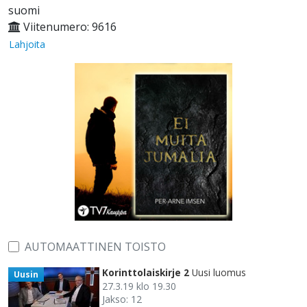
suomi
Viitenumero: 9616
Lahjoita
AUTOMAATTINEN TOISTO
Korinttolaiskirje 2
Uusi luomus
Uusin
27.3.19 klo 19.30
Jakso: 12