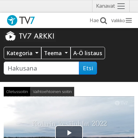
Näytä
Kanavat
valikko
Valikko
Kategoria
Teema
A-Ö listaus
Etsi
Oletussoitin
Vaihtoehtoinen soitin