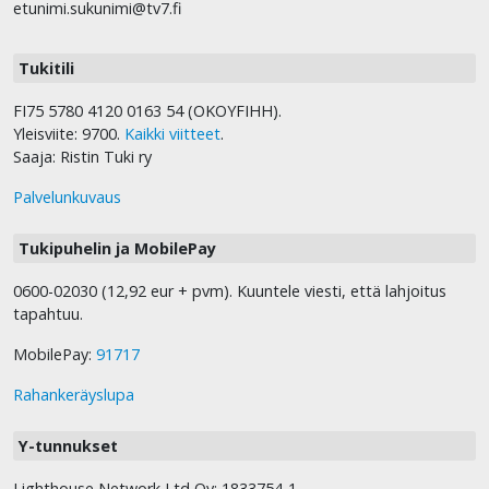
etunimi.sukunimi@tv7.fi
Tukitili
FI75 5780 4120 0163 54 (OKOYFIHH).
Yleisviite: 9700.
Kaikki viitteet
.
Saaja: Ristin Tuki ry
Palvelunkuvaus
Tukipuhelin ja MobilePay
0600-02030 (12,92 eur + pvm). Kuuntele viesti, että lahjoitus
tapahtuu.
MobilePay:
91717
Rahankeräyslupa
Y-tunnukset
Lighthouse Network Ltd Oy: 1833754-1