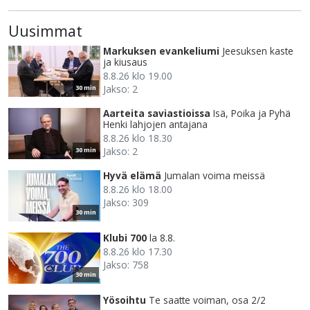
Uusimmat
Markuksen evankeliumi
Jeesuksen kaste
ja kiusaus
8.8.26 klo 19.00
Jakso: 2
30 min
Aarteita saviastioissa
Isä, Poika ja Pyhä
Henki lahjojen antajana
8.8.26 klo 18.30
Jakso: 2
30 min
Hyvä elämä
Jumalan voima meissä
8.8.26 klo 18.00
Jakso: 309
30 min
Klubi 700
la 8.8.
8.8.26 klo 17.30
Jakso: 758
30 min
Yösoihtu
Te saatte voiman, osa 2/2