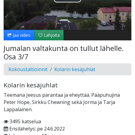
Toista
Video
Jaa video
Lahjoita
Jumalan valtakunta on tullut lähelle.
Osa 3/7
Kokoustaltioinnit
Kolarin kesäjuhlat
Kolarin kesäjuhlat
Teemana Jeesus parantaa ja eheyttää. Pääpuhujina
Peter Hope, Sirkku Chewning sekä Jorma ja Tarja
Lappalainen.
3495 katselua
Ensilähetys: pe 24.6.2022