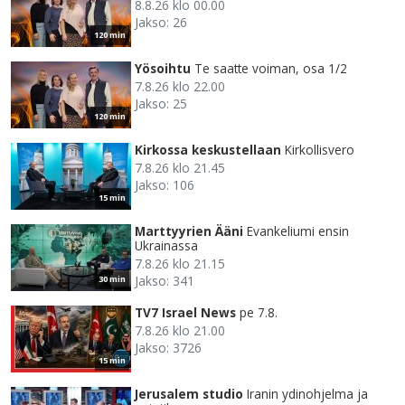
8.8.26 klo 00.00
Jakso: 26
120 min
Yösoihtu
Te saatte voiman, osa 1/2
7.8.26 klo 22.00
Jakso: 25
120 min
Kirkossa keskustellaan
Kirkollisvero
7.8.26 klo 21.45
Jakso: 106
15 min
Marttyyrien Ääni
Evankeliumi ensin
Ukrainassa
7.8.26 klo 21.15
Jakso: 341
30 min
TV7 Israel News
pe 7.8.
7.8.26 klo 21.00
Jakso: 3726
15 min
Jerusalem studio
Iranin ydinohjelma ja