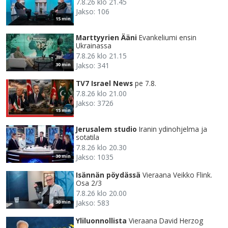
7.8.26 klo 21.45
Jakso: 106
15 min
Marttyyrien Ääni
Evankeliumi ensin
Ukrainassa
7.8.26 klo 21.15
Jakso: 341
30 min
TV7 Israel News
pe 7.8.
7.8.26 klo 21.00
Jakso: 3726
15 min
Jerusalem studio
Iranin ydinohjelma ja
sotatila
7.8.26 klo 20.30
Jakso: 1035
30 min
Isännän pöydässä
Vieraana Veikko Flink.
Osa 2/3
7.8.26 klo 20.00
Jakso: 583
30 min
Yliluonnollista
Vieraana David Herzog