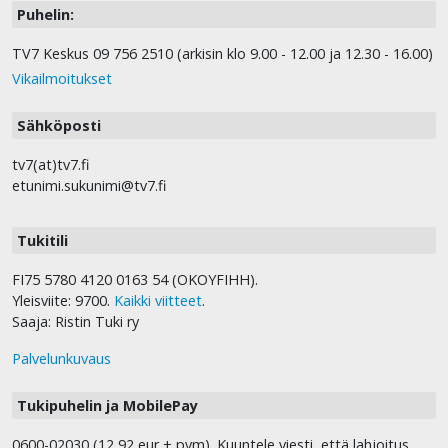
Puhelin:
TV7 Keskus 09 756 2510 (arkisin klo 9.00 - 12.00 ja 12.30 - 16.00)
Vikailmoitukset
Sähköposti
tv7(at)tv7.fi
etunimi.sukunimi@tv7.fi
Tukitili
FI75 5780 4120 0163 54 (OKOYFIHH).
Yleisviite: 9700.
Kaikki viitteet
.
Saaja: Ristin Tuki ry
Palvelunkuvaus
Tukipuhelin ja MobilePay
0600-02030 (12,92 eur + pvm). Kuuntele viesti, että lahjoitus