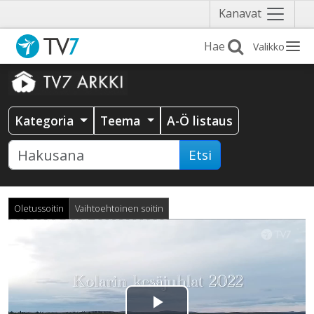
Näytä
Kanavat
valikko
Valikko
Kategoria
Teema
A-Ö listaus
Etsi
Oletussoitin
Vaihtoehtoinen soitin