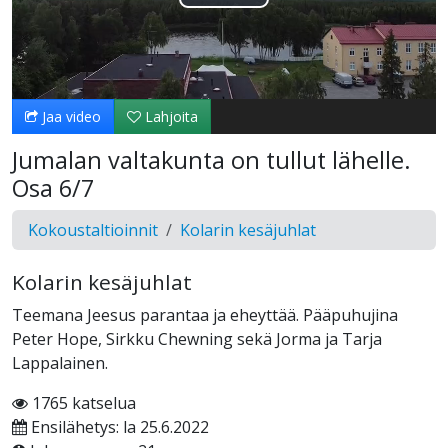
Toista
Video
Jaa video
Lahjoita
Jumalan valtakunta on tullut lähelle.
Osa 6/7
Kokoustaltioinnit
Kolarin kesäjuhlat
Kolarin kesäjuhlat
Teemana Jeesus parantaa ja eheyttää. Pääpuhujina
Peter Hope, Sirkku Chewning sekä Jorma ja Tarja
Lappalainen.
1765 katselua
Ensilähetys: la 25.6.2022