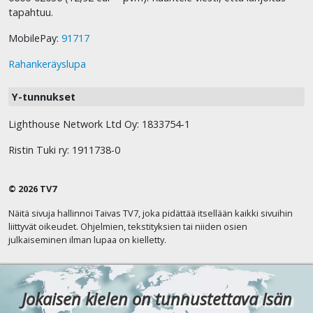
tapahtuu.
MobilePay:
91717
Rahankeräyslupa
Y-tunnukset
Lighthouse Network Ltd Oy: 1833754-1
Ristin Tuki ry: 1911738-0
© 2026 TV7
Näitä sivuja hallinnoi Taivas TV7, joka pidättää itsellään kaikki sivuihin
liittyvät oikeudet. Ohjelmien, tekstityksien tai niiden osien
julkaiseminen ilman lupaa on kielletty.
Jokaisen kielen on tunnustettava Isän