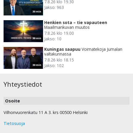
7.8.26 klo 19.30
Jakso: 963
30 min
Henkien sota – tie vapauteen
Maailmankuvan muutos
7.8.26 klo 19.00
Jakso: 10
30 min
Kuningas saapuu
Voimatekoja Jumalan
valtakunnassa
7.8.26 klo 18.15
Jakso: 102
30 min
Yhteystiedot
Osoite
Vilhonvuorenkatu 11 A 3. krs 00500 Helsinki
Tietosuoja