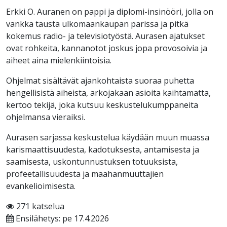
Erkki O. Auranen on pappi ja diplomi-insinööri, jolla on
vankka tausta ulkomaankaupan parissa ja pitkä
kokemus radio- ja televisiotyöstä. Aurasen ajatukset
ovat rohkeita, kannanotot joskus jopa provosoivia ja
aiheet aina mielenkiintoisia.
Ohjelmat sisältävät ajankohtaista suoraa puhetta
hengellisistä aiheista, arkojakaan asioita kaihtamatta,
kertoo tekijä, joka kutsuu keskustelukumppaneita
ohjelmansa vieraiksi.
Aurasen sarjassa keskustelua käydään muun muassa
karismaattisuudesta, kadotuksesta, antamisesta ja
saamisesta, uskontunnustuksen totuuksista,
profeetallisuudesta ja maahanmuuttajien
evankelioimisesta.
271 katselua
Ensilähetys: pe 17.4.2026