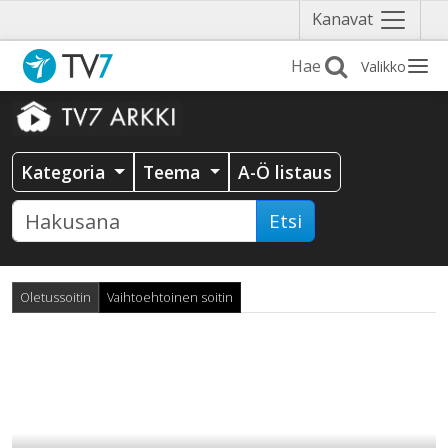
Näytä
Kanavat
valikko
Valikko
Kategoria
Teema
A-Ö listaus
Etsi
Oletussoitin
Vaihtoehtoinen soitin