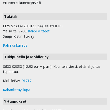
etunimi.sukunimi@tv7.fi
Tukitili
FI75 5780 4120 0163 54 (OKOYFIHH).
Yleisviite: 9700.
Kaikki viitteet
.
Saaja: Ristin Tuki ry
Palvelunkuvaus
Tukipuhelin ja MobilePay
0600-02030 (12,92 eur + pvm). Kuuntele viesti, että lahjoitus
tapahtuu.
MobilePay:
91717
Rahankeräyslupa
Y-tunnukset