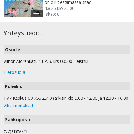
on ollut estämässä sitä?
4.8.26 klo 22.00
Jakso: 8
50 min
Yhteystiedot
Osoite
Vilhonvuorenkatu 11 A 3. krs 00500 Helsinki
Tietosuoja
Puhelin:
TV7 Keskus 09 756 2510 (arkisin klo 9.00 - 12.00 ja 12.30 - 16.00)
Vikailmoitukset
Sähköposti
tv7(at)tv7.fi