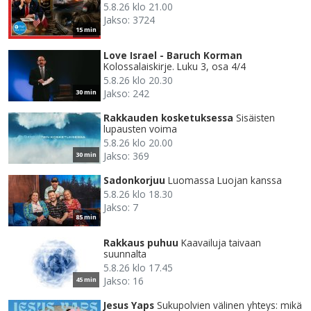
5.8.26 klo 21.00
Jakso: 3724
15 min
Love Israel - Baruch Korman
Kolossalaiskirje. Luku 3, osa 4/4
5.8.26 klo 20.30
Jakso: 242
30 min
Rakkauden kosketuksessa
Sisäisten
lupausten voima
5.8.26 klo 20.00
Jakso: 369
30 min
Sadonkorjuu
Luomassa Luojan kanssa
5.8.26 klo 18.30
Jakso: 7
85 min
Rakkaus puhuu
Kaavailuja taivaan
suunnalta
5.8.26 klo 17.45
Jakso: 16
45 min
Jesus Yaps
Sukupolvien välinen yhteys: mikä