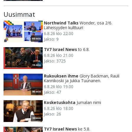
Uusimmat
Northwind Talks
Wonder, osa 2/6.
Läheisyyden kulttuuri
6.8.26 klo 22.00
Jakso: 9
60 min
TV7 Israel News
to 6.8.
6.8.26 klo 21.00
Jakso: 3725
15 min
Rukouksen ihme
Glory Backman, Rauli
Kannikoski ja Jukka Tuunanen.
6.8.26 klo 19.00
Jakso: 47
90 min
Kosketuskohta
Jumalan nimi
6.8.26 klo 18.00
Jakso: 26
30 min
TV7 Israel News
ke 5.8.