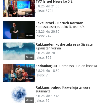
TV7 Israel News
ke 5.8.
5.8.26 klo 21.00
Jakso: 3724
15 min
Love Israel - Baruch Korman
Kolossalaiskirje. Luku 3, osa 4/4
5.8.26 klo 20.30
Jakso: 242
30 min
Rakkauden kosketuksessa
Sisäisten
lupausten voima
5.8.26 klo 20.00
Jakso: 369
30 min
Sadonkorjuu
Luomassa Luojan kanssa
5.8.26 klo 18.30
Jakso: 7
85 min
Rakkaus puhuu
Kaavailuja taivaan
suunnalta
5.8.26 klo 17.45
Jakso: 16
45 min