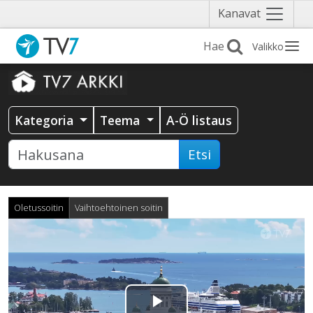
Näytä
Kanavat
valikko
Valikko
Kategoria
Teema
A-Ö listaus
Etsi
Oletussoitin
Vaihtoehtoinen soitin