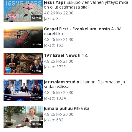
Jesus Yaps
Sukupolvien välinen yhteys: mikä
on ollut estämässä sitä?
4.8.26 klo 22.00
Jakso: 8
50 min
Gospel First - Evankeliumi ensin
Älkää
murehtiko
4.8.26 klo 21.30
Jakso: 163
30 min
TV7 Israel News
ti 4.8.
4.8.26 klo 21.00
Jakso: 3723
15 min
Jerusalem studio
Libanon: Diplomatian ja
sodan välissä
4.8.26 klo 20.30
Jakso: 1034
30 min
Jumala puhuu
Pitkä ikä
4.8.26 klo 20.00
Jakso: 682
30 min