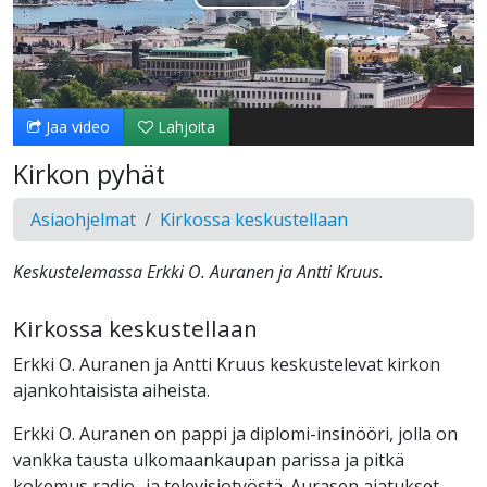
Toista
Video
Jaa video
Lahjoita
Kirkon pyhät
Asiaohjelmat
Kirkossa keskustellaan
Keskustelemassa Erkki O. Auranen ja Antti Kruus.
Kirkossa keskustellaan
Erkki O. Auranen ja Antti Kruus keskustelevat kirkon
ajankohtaisista aiheista.
Erkki O. Auranen on pappi ja diplomi-insinööri, jolla on
vankka tausta ulkomaankaupan parissa ja pitkä
kokemus radio- ja televisiotyöstä. Aurasen ajatukset