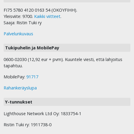
FI75 5780 4120 0163 54 (OKOYFIHH).
Yleisviite: 9700.
Kaikki viitteet
.
Saaja: Ristin Tuki ry
Palvelunkuvaus
Tukipuhelin ja MobilePay
0600-02030 (12,92 eur + pvm). Kuuntele viesti, että lahjoitus
tapahtuu.
MobilePay:
91717
Rahankeräyslupa
Y-tunnukset
Lighthouse Network Ltd Oy: 1833754-1
Ristin Tuki ry: 1911738-0