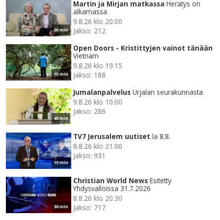
Martin ja Mirjan matkassa
Herätys on
alkamassa
9.8.26 klo 20.00
Jakso: 212
30 min
Open Doors - Kristittyjen vainot tänään
Vietnam
9.8.26 klo 19.15
Jakso: 188
15 min
Jumalanpalvelus
Urjalan seurakunnasta
9.8.26 klo 10.00
Jakso: 286
45 min
TV7 Jerusalem uutiset
la 8.8.
8.8.26 klo 21.00
Jakso: 931
15 min
Christian World News
Esitetty
Yhdysvalloissa 31.7.2026
8.8.26 klo 20.30
Jakso: 717
30 min