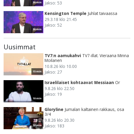
Jakso: 53
30 min
Kensington Temple
Juhlat taivaassa
29.3.18 klo 21.45
Jakso: 52
30 min
Uusimmat
TV7:n aamukahvi
TV7-illat. Vieraana Minna
Moilanen
10.8.26 klo 10.00
Jakso: 27
15 min
Israelilaiset kohtaavat Messiaan
Or
9.8.26 klo 22.50
Jakso: 19
10 min
Gloryline
Jumalan kaltainen rakkaus, osa
3/4
9.8.26 klo 20.30
Jakso: 183
30 min