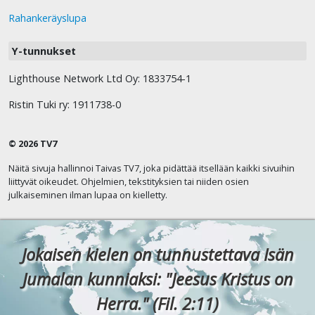
Rahankeräyslupa
Y-tunnukset
Lighthouse Network Ltd Oy: 1833754-1
Ristin Tuki ry: 1911738-0
© 2026 TV7
Näitä sivuja hallinnoi Taivas TV7, joka pidättää itsellään kaikki sivuihin
liittyvät oikeudet. Ohjelmien, tekstityksien tai niiden osien
julkaiseminen ilman lupaa on kielletty.
Jokaisen kielen on tunnustettava Isän
Jumalan kunniaksi: "Jeesus Kristus on
Herra." (Fil. 2:11)