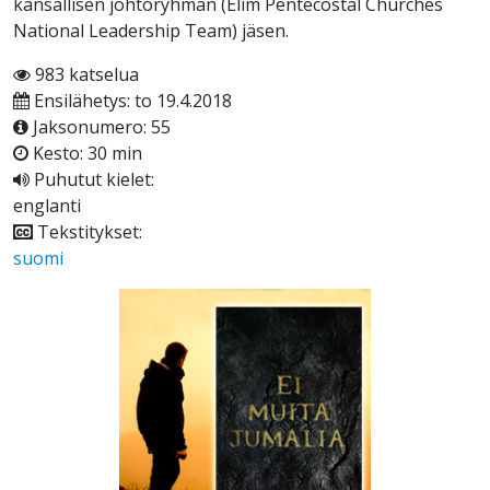
kansallisen johtoryhmän (Elim Pentecostal Churches
National Leadership Team) jäsen.
983 katselua
Ensilähetys: to 19.4.2018
Jaksonumero: 55
Kesto: 30 min
Puhutut kielet:
englanti
Tekstitykset:
suomi