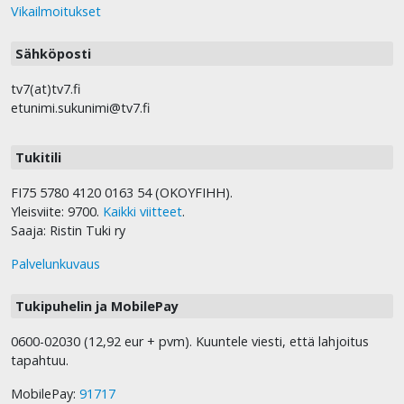
Vikailmoitukset
Sähköposti
tv7(at)tv7.fi
etunimi.sukunimi@tv7.fi
Tukitili
FI75 5780 4120 0163 54 (OKOYFIHH).
Yleisviite: 9700.
Kaikki viitteet
.
Saaja: Ristin Tuki ry
Palvelunkuvaus
Tukipuhelin ja MobilePay
0600-02030 (12,92 eur + pvm). Kuuntele viesti, että lahjoitus
tapahtuu.
MobilePay:
91717