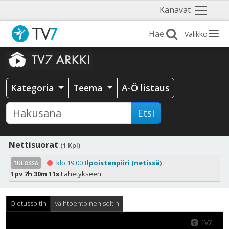
Näytä
Kanavat
valikko
Valikko
Kategoria
Teema
A-Ö listaus
Etsi
Nettisuorat
(1 Kpl)
klo 19.00
Ilpoistenpiiri (netissä)
TULOSSA
1pv 7h 30m 11s
Lähetykseen
Oletussoitin
Vaihtoehtoinen soitin